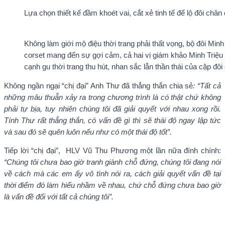
Lựa chọn thiết kế đầm khoét vai, cắt xẻ tinh tế để lộ đôi ch
Không làm giới mộ điệu thời trang phải thất vọng, bộ đôi Minh
corset mang đến sự gợi cảm, cả hai vị giám khảo Minh Triệu
cạnh gu thời trang thu hút, nhan sắc lẫn thần thái của cặp đôi
Không ngần ngại “chị đại” Anh Thư đã thẳng thắn chia sẻ
: “Tất cả
những mâu thuẫn xảy ra trong chương trình là có thật chứ không
phải tự bịa, tuy nhiên chúng tôi đã giải quyết với nhau xong rồi.
Tính Thư rất thẳng thắn, có vấn đề gì thì sẽ thái độ ngay lập tức
và sau đó sẽ quên luôn nếu như có một thái độ tốt”.
Tiếp lời “chị đại”, HLV Vũ Thu Phương một lần nữa đính chính:
“Chúng tôi chưa bao giờ tranh giành chỗ đứng, chúng tôi đang nói
về cách mà các em ấy vô tình nói ra, cách giải quyết vấn đề tại
thời điểm đó làm hiểu nhầm về nhau, chứ chỗ đứng chưa bao giờ
là vấn đề đối với tất cả chúng tôi”.