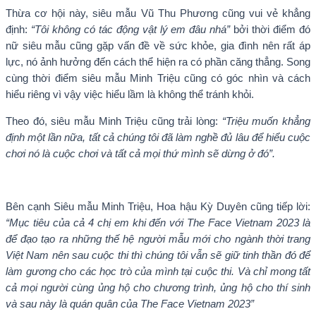
Thừa cơ hội này, siêu mẫu Vũ Thu Phương cũng vui vẻ khẳng
định:
“Tôi không có tác động vật lý em đâu nhá”
bởi thời điểm đó
nữ siêu mẫu cũng gặp vấn đề về sức khỏe, gia đình nên rất áp
lực, nó ảnh hưởng đến cách thể hiện ra có phần căng thẳng. Song
cùng thời điểm siêu mẫu Minh Triệu cũng có góc nhìn và cách
hiểu riêng vì vậy việc hiểu lầm là không thể tránh khỏi.
Theo đó, siêu mẫu Minh Triệu cũng trải lòng:
“Triệu muốn khẳng
định một lần nữa, tất cả chúng tôi đã làm nghề đủ lâu để hiểu cuộc
chơi nó là cuộc chơi và tất cả mọi thứ mình sẽ dừng ở đó”.
Bên cạnh Siêu mẫu Minh Triệu, Hoa hậu Kỳ Duyên cũng tiếp lời:
“Mục tiêu của cả 4 chị em khi đến với The Face Vietnam 2023 là
để đạo tạo ra những thế hệ người mẫu mới cho ngành thời trang
Việt Nam nên sau cuộc thi thì chúng tôi vẫn sẽ giữ tinh thần đó để
làm gương cho các học trò của mình tại cuộc thi. Và chỉ mong tất
cả mọi người cùng ủng hộ cho chương trình, ủng hộ cho thí sinh
và sau này là quán quân của The Face Vietnam 2023”