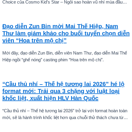
Choice của Cosmo Kid’s Star – Ngôi sao hoàn vũ nhí mùa đầu
tiên tự tin thả dáng bên Á hậu Miss Cosmo 2024 – Mook
Karnruethai Tassabut trong bộ ảnh đón Giáng Sinh sớm.
Đạo diễn Zun Bin mời Mai Thế Hiệp, Nam
Thư làm giám khảo cho buổi tuyển chọn diễn
viên “Hoa trên mộ chị”
Mới đây, đạo diễn Zun Bin, diễn viên Nam Thư, đạo diễn Mai Thế
Hiệp ngồi “ghế nóng” casting phim “Hoa trên mộ chị”.
“Cầu thủ nhí – Thế hệ tương lai 2026” hé lộ
format mới: Trải qua 3 chặng với luật loại
khốc liệt, xuất hiện HLV Hàn Quốc
“Cầu thủ nhí – Thế hệ tương lai 2026” trở lại với format hoàn toàn
mới, sẽ là hành trình khốc liệt hơn qua chuỗi thử thách chưa từng
có và quá trình huấn luyện chuyên sâu. Mùa giải hứa hẹn sẽ là
cuộc cạnh tranh cam go để tìm ra những cầu thủ nhí bản lĩnh, sẵn