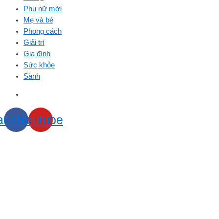
Phụ nữ mới
Mẹ và bé
Phong cách
Giải trí
Gia đình
Sức khỏe
Sành
acebook
Youtube