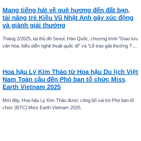
sàng chinh phục thử thách.
Mang tiếng hát về quê hương đến đất bạn,
tài năng trẻ Kiều Vũ Nhật Anh gây xúc động
và giành giải thưởng
Tháng 2/2025, tại thủ đô Seoul, Hàn Quốc, chương trình “Giao lưu
văn hóa, biểu diễn nghệ thuật quốc tế” và “Lễ trao giải thưởng Tài
năng quốc tế cho trẻ em” đã diễn ra với sự góp mặt của nhiều tài
năng nghệ thuật đến từ các quốc gia khác nhau. Trong số đó, Kiều
Vũ Nhật Anh, chàng trai tuổi teen đến từ Hà Nội, Việt Nam, đã gây
Hoa hậu Lý Kim Thảo từ Hoa hậu Du lịch Việt
ấn tượng mạnh với giọng hát trữ tình sâu lắng, mang đậm hơi thở
Nam Toàn cầu đến Phó ban tổ chức Miss
quê hương.
Earth Vietnam 2025
Mới đây, Hoa hậu Lý Kim Thảo được công bố vai trò Phó ban tổ
chức (BTC) Miss Earth Vietnam 2025.