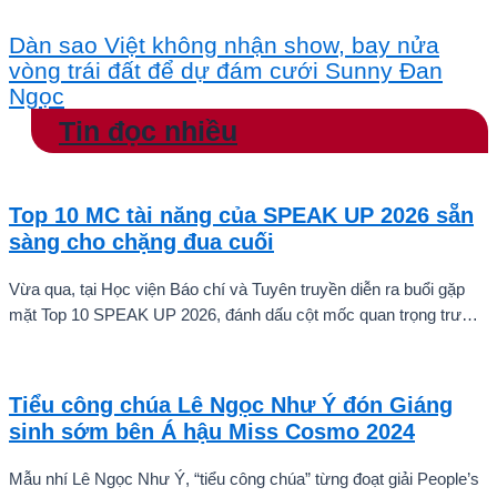
Dàn sao Việt không nhận show, bay nửa
vòng trái đất để dự đám cưới Sunny Đan
Ngọc
Tin đọc nhiều
Top 10 MC tài năng của SPEAK UP 2026 sẵn
sàng cho chặng đua cuối
Vừa qua, tại Học viện Báo chí và Tuyên truyền diễn ra buổi gặp
mặt Top 10 SPEAK UP 2026, đánh dấu cột mốc quan trọng trước
khi các thí sinh chính thức bước vào giai đoạn tăng tốc của cuộc
thi.
Tiểu công chúa Lê Ngọc Như Ý đón Giáng
sinh sớm bên Á hậu Miss Cosmo 2024
Mẫu nhí Lê Ngọc Như Ý, “tiểu công chúa” từng đoạt giải People’s