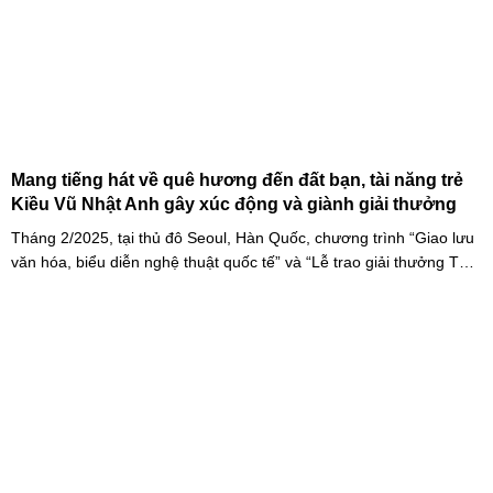
Mang tiếng hát về quê hương đến đất bạn, tài năng trẻ
Kiều Vũ Nhật Anh gây xúc động và giành giải thưởng
Tháng 2/2025, tại thủ đô Seoul, Hàn Quốc, chương trình “Giao lưu
văn hóa, biểu diễn nghệ thuật quốc tế” và “Lễ trao giải thưởng Tài
năng quốc tế cho trẻ em” đã diễn ra với sự góp mặt của nhiều tài
năng nghệ thuật đến từ các quốc gia khác nhau. Trong số đó, Kiều
Vũ Nhật Anh, chàng trai tuổi teen đến từ Hà Nội, Việt Nam, đã gây
ấn tượng mạnh với giọng hát trữ tình sâu lắng, mang đậm hơi thở
quê hương.