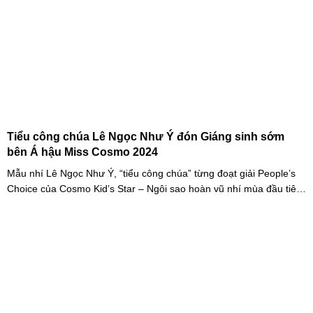
Tiểu công chúa Lê Ngọc Như Ý đón Giáng sinh sớm
bên Á hậu Miss Cosmo 2024
Mẫu nhí Lê Ngọc Như Ý, “tiểu công chúa” từng đoạt giải People’s
Choice của Cosmo Kid’s Star – Ngôi sao hoàn vũ nhí mùa đầu tiên
tự tin thả dáng bên Á hậu Miss Cosmo 2024 – Mook Karnruethai
Tassabut trong bộ ảnh đón Giáng Sinh sớm.