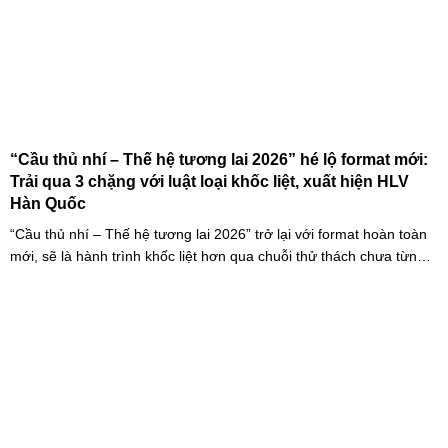
“Cầu thủ nhí – Thế hệ tương lai 2026” hé lộ format mới:
Trải qua 3 chặng với luật loại khốc liệt, xuất hiện HLV
Hàn Quốc
“Cầu thủ nhí – Thế hệ tương lai 2026” trở lại với format hoàn toàn
mới, sẽ là hành trình khốc liệt hơn qua chuỗi thử thách chưa từng
có và quá trình huấn luyện chuyên sâu. Mùa giải hứa hẹn sẽ là
cuộc cạnh tranh cam go để tìm ra những cầu thủ nhí bản lĩnh, sẵn
sàng chinh phục thử thách.