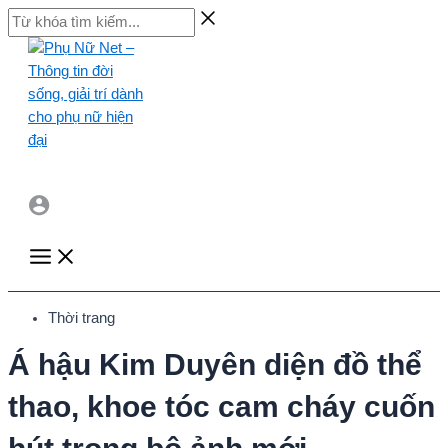
Skip
Từ
to
khóa
content
tìm
kiếm...
Main
Menu
Thời trang
Á hậu Kim Duyên diện đồ thể
thao, khoe tóc cam cháy cuốn