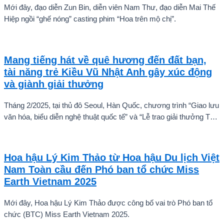
Mới đây, đạo diễn Zun Bin, diễn viên Nam Thư, đạo diễn Mai Thế
Hiệp ngồi “ghế nóng” casting phim “Hoa trên mộ chị”.
Mang tiếng hát về quê hương đến đất bạn,
tài năng trẻ Kiều Vũ Nhật Anh gây xúc động
và giành giải thưởng
Tháng 2/2025, tại thủ đô Seoul, Hàn Quốc, chương trình “Giao lưu
văn hóa, biểu diễn nghệ thuật quốc tế” và “Lễ trao giải thưởng Tài
năng quốc tế cho trẻ em” đã diễn ra với sự góp mặt của nhiều tài
năng nghệ thuật đến từ các quốc gia khác nhau. Trong số đó, Kiều
Vũ Nhật Anh, chàng trai tuổi teen đến từ Hà Nội, Việt Nam, đã gây
Hoa hậu Lý Kim Thảo từ Hoa hậu Du lịch Việt
ấn tượng mạnh với giọng hát trữ tình sâu lắng, mang đậm hơi thở
Nam Toàn cầu đến Phó ban tổ chức Miss
quê hương.
Earth Vietnam 2025
Mới đây, Hoa hậu Lý Kim Thảo được công bố vai trò Phó ban tổ
chức (BTC) Miss Earth Vietnam 2025.