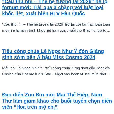
“Cầu thủ nhí – Thế hệ tương lai 2026” hé lộ
format mới: Trải qua 3 chặng với luật loại
khốc liệt, xuất hiện HLV Hàn Quốc
“Cầu thủ nhí – Thế hệ tương lai 2026” trở lại với format hoàn toàn
mới, sẽ là hành trình khốc liệt hơn qua chuỗi thử thách chưa từng
có và quá trình huấn luyện chuyên sâu. Mùa giải hứa hẹn sẽ là
cuộc cạnh tranh cam go để tìm ra những cầu thủ nhí bản lĩnh, sẵn
sàng chinh phục thử thách.
Tiểu công chúa Lê Ngọc Như Ý đón Giáng
sinh sớm bên Á hậu Miss Cosmo 2024
Mẫu nhí Lê Ngọc Như Ý, “tiểu công chúa” từng đoạt giải People’s
Choice của Cosmo Kid’s Star – Ngôi sao hoàn vũ nhí mùa đầu
tiên tự tin thả dáng bên Á hậu Miss Cosmo 2024 – Mook
Karnruethai Tassabut trong bộ ảnh đón Giáng Sinh sớm.
Đạo diễn Zun Bin mời Mai Thế Hiệp, Nam
Thư làm giám khảo cho buổi tuyển chọn diễn
viên “Hoa trên mộ chị”