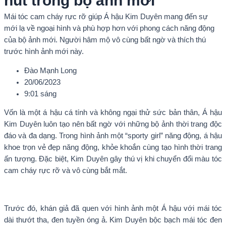
hút trong bộ ảnh mới
Mái tóc cam cháy rực rỡ giúp Á hậu Kim Duyên mang đến sự
mới lạ về ngoại hình và phù hợp hơn với phong cách năng động
của bộ ảnh mới. Người hâm mộ vô cùng bất ngờ và thích thú
trước hình ảnh mới này.
Đào Mạnh Long
20/06/2023
9:01 sáng
Vốn là một á hậu cá tính và không ngại thử sức bản thân, Á hậu
Kim Duyên luôn tạo nên bất ngờ với những bộ ảnh thời trang độc
đáo và đa dạng. Trong hình ảnh một “sporty girl” năng động, á hậu
khoe trọn vẻ đẹp năng động, khỏe khoắn cùng tạo hình thời trang
ấn tượng. Đặc biệt, Kim Duyên gây thú vị khi chuyển đổi màu tóc
cam cháy rực rỡ và vô cùng bắt mắt.
Trước đó, khán giả đã quen với hình ảnh một Á hậu với mái tóc
dài thướt tha, đen tuyền óng ả. Kim Duyên bộc bạch mái tóc đen