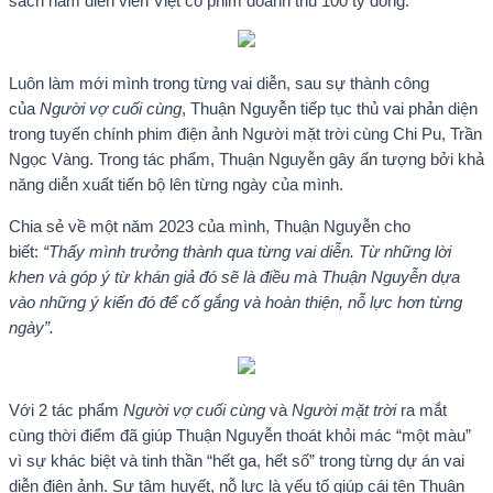
sách nam diễn viên Việt có phim doanh thu 100 tỷ đồng.
Luôn làm mới mình trong từng vai diễn, sau sự thành công
của
Người vợ cuối cùng
, Thuận Nguyễn tiếp tục thủ vai phản diện
trong tuyến chính phim điện ảnh Người mặt trời cùng Chi Pu, Trần
Ngọc Vàng. Trong tác phẩm, Thuận Nguyễn gây ấn tượng bởi khả
năng diễn xuất tiến bộ lên từng ngày của mình.
Chia sẻ về một năm 2023 của mình, Thuận Nguyễn cho
biết:
“Thấy mình trưởng thành qua từng vai diễn. Từ những lời
khen và góp ý từ khán giả đó sẽ là điều mà Thuận Nguyễn dựa
vào những ý kiến đó để cố gắng và hoàn thiện, nỗ lực hơn từng
ngày”.
Với 2 tác phẩm
Người vợ cuối cùng
và
Người mặt trời
ra mắt
cùng thời điểm đã giúp Thuận Nguyễn thoát khỏi mác “một màu”
vì sự khác biệt và tinh thần “hết ga, hết số” trong từng dự án vai
diễn điện ảnh. Sự tâm huyết, nỗ lực là yếu tố giúp cái tên Thuận