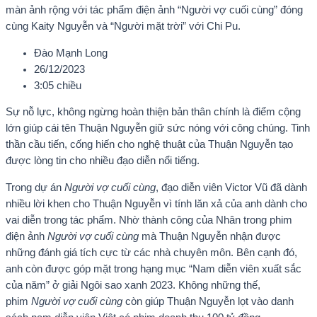
màn ảnh rộng với tác phẩm điện ảnh “Người vợ cuối cùng” đóng
cùng Kaity Nguyễn và “Người mặt trời” với Chi Pu.
Đào Mạnh Long
26/12/2023
3:05 chiều
Sự nỗ lực, không ngừng hoàn thiện bản thân chính là điểm cộng
lớn giúp cái tên Thuận Nguyễn giữ sức nóng với công chúng. Tinh
thần cầu tiến, cống hiến cho nghệ thuật của Thuận Nguyễn tạo
được lòng tin cho nhiều đạo diễn nổi tiếng.
Trong dự án
Người vợ cuối cùng
, đạo diễn viên Victor Vũ đã dành
nhiều lời khen cho Thuận Nguyễn vì tính lăn xả của anh dành cho
vai diễn trong tác phẩm. Nhờ thành công của Nhân trong phim
điện ảnh
Người vợ cuối cùng
mà Thuận Nguyễn nhận được
những đánh giá tích cực từ các nhà chuyên môn. Bên cạnh đó,
anh còn được góp mặt trong hạng mục “Nam diễn viên xuất sắc
của năm” ở giải Ngôi sao xanh 2023. Không những thế,
phim
Người vợ cuối cùng
còn giúp Thuận Nguyễn lọt vào danh