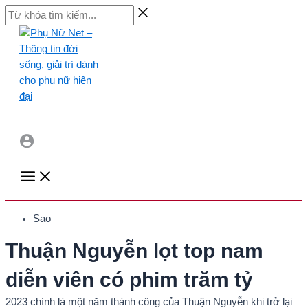
Skip
Từ
to
khóa
content
tìm
kiếm...
Main
Menu
Sao
Thuận Nguyễn lọt top nam
diễn viên có phim trăm tỷ
2023 chính là một năm thành công của Thuận Nguyễn khi trở lại