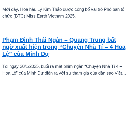
Mới đây, Hoa hậu Lý Kim Thảo được công bố vai trò Phó ban tổ
chức (BTC) Miss Earth Vietnam 2025.
Phạm Đình Thái Ngân – Quang Trung bất
ngờ xuất hiện trong “Chuyện Nhà Tí – 4 Hoa
Lệ” của Minh Dự
Tối ngày 20/1/2025, buổi ra mắt phim ngắn “Chuyện Nhà Tí 4 –
Hoa Lệ” của Minh Dự diễn ra với sự tham gia của dàn sao Việt
như: NSND Kim Xuân, nghệ sĩ Gia Bảo, gia đình diễn viên Quang
Tuấn – Linh Phi, diễn viên Thuận Nguyễn, các “Anh Trai Say Hi”
Quang Trung – Phạm Đình Thái Ngân, người mẫu Phạm Kiên…