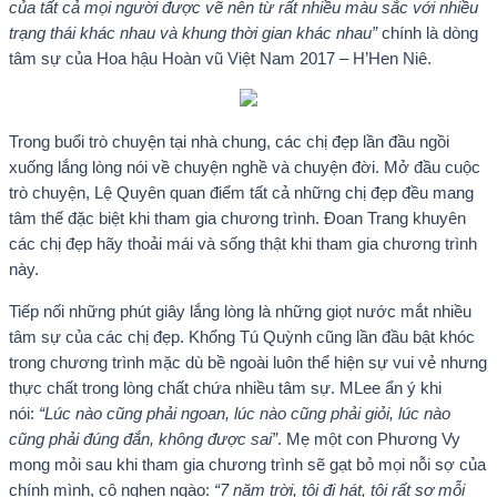
của tất cả mọi người được vẽ nên từ rất nhiều màu sắc với nhiều
trạng thái khác nhau và khung thời gian khác nhau”
chính là dòng
tâm sự của Hoa hậu Hoàn vũ Việt Nam 2017 – H’Hen Niê.
Trong buổi trò chuyện tại nhà chung, các chị đẹp lần đầu ngồi
xuống lắng lòng nói về chuyện nghề và chuyện đời. Mở đầu cuộc
trò chuyện, Lệ Quyên quan điểm tất cả những chị đẹp đều mang
tâm thế đặc biệt khi tham gia chương trình. Đoan Trang khuyên
các chị đẹp hãy thoải mái và sống thật khi tham gia chương trình
này.
Tiếp nối những phút giây lắng lòng là những giọt nước mắt nhiều
tâm sự của các chị đẹp. Khổng Tú Quỳnh cũng lần đầu bật khóc
trong chương trình mặc dù bề ngoài luôn thể hiện sự vui vẻ nhưng
thực chất trong lòng chất chứa nhiều tâm sự. MLee ẩn ý khi
nói:
“Lúc nào cũng phải ngoan, lúc nào cũng phải giỏi, lúc nào
cũng phải đúng đắn, không được sai”
. Mẹ một con Phương Vy
mong mỏi sau khi tham gia chương trình sẽ gạt bỏ mọi nỗi sợ của
chính mình, cô nghẹn ngào:
“7 năm trời, tôi đi hát, tôi rất sợ mỗi