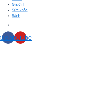
Gia đình
Sức khỏe
Sành
acebook
Youtube