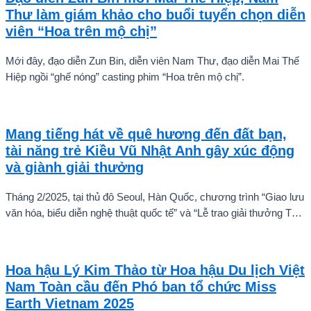
Thư làm giám khảo cho buổi tuyển chọn diễn
viên “Hoa trên mộ chị”
Mới đây, đạo diễn Zun Bin, diễn viên Nam Thư, đạo diễn Mai Thế
Hiệp ngồi “ghế nóng” casting phim “Hoa trên mộ chị”.
Mang tiếng hát về quê hương đến đất bạn,
tài năng trẻ Kiều Vũ Nhật Anh gây xúc động
và giành giải thưởng
Tháng 2/2025, tại thủ đô Seoul, Hàn Quốc, chương trình “Giao lưu
văn hóa, biểu diễn nghệ thuật quốc tế” và “Lễ trao giải thưởng Tài
năng quốc tế cho trẻ em” đã diễn ra với sự góp mặt của nhiều tài
năng nghệ thuật đến từ các quốc gia khác nhau. Trong số đó, Kiều
Vũ Nhật Anh, chàng trai tuổi teen đến từ Hà Nội, Việt Nam, đã gây
Hoa hậu Lý Kim Thảo từ Hoa hậu Du lịch Việt
ấn tượng mạnh với giọng hát trữ tình sâu lắng, mang đậm hơi thở
Nam Toàn cầu đến Phó ban tổ chức Miss
quê hương.
Earth Vietnam 2025