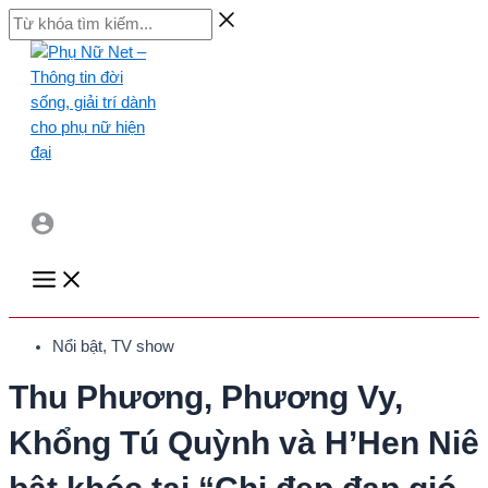
Skip
Từ
to
khóa
content
tìm
kiếm...
Main
Menu
Nổi bật
,
TV show
Thu Phương, Phương Vy,
Khổng Tú Quỳnh và H’Hen Niê