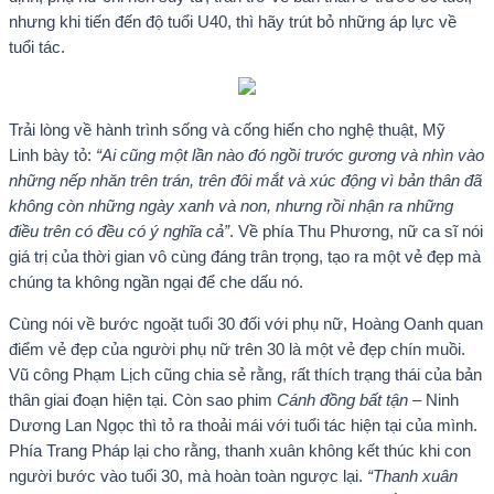
nhưng khi tiến đến độ tuổi U40, thì hãy trút bỏ những áp lực về
tuổi tác.
Trải lòng về hành trình sống và cống hiến cho nghệ thuật, Mỹ
Linh bày tỏ:
“Ai cũng một lần nào đó ngồi trước gương và nhìn vào
những nếp nhăn trên trán, trên đôi mắt và xúc động vì bản thân đã
không còn những ngày xanh và non, nhưng rồi nhận ra những
điều trên có đều có ý nghĩa cả”
. Về phía Thu Phương, nữ ca sĩ nói
giá trị của thời gian vô cùng đáng trân trọng, tạo ra một vẻ đẹp mà
chúng ta không ngần ngại để che dấu nó.
Cùng nói về bước ngoặt tuổi 30 đối với phụ nữ, Hoàng Oanh quan
điểm vẻ đẹp của người phụ nữ trên 30 là một vẻ đẹp chín muồi.
Vũ công Phạm Lịch cũng chia sẻ rằng, rất thích trạng thái của bản
thân giai đoạn hiện tại. Còn sao phim
Cánh đồng bất tận
– Ninh
Dương Lan Ngọc thì tỏ ra thoải mái với tuổi tác hiện tại của mình.
Phía Trang Pháp lại cho rằng, thanh xuân không kết thúc khi con
người bước vào tuổi 30, mà hoàn toàn ngược lại.
“Thanh xuân