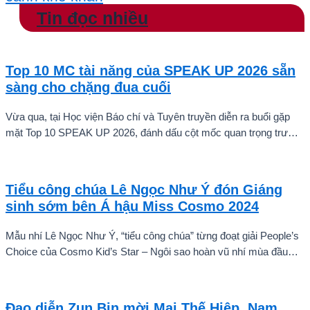
Tin đọc nhiều
Top 10 MC tài năng của SPEAK UP 2026 sẵn
sàng cho chặng đua cuối
Vừa qua, tại Học viện Báo chí và Tuyên truyền diễn ra buổi gặp
mặt Top 10 SPEAK UP 2026, đánh dấu cột mốc quan trọng trước
khi các thí sinh chính thức bước vào giai đoạn tăng tốc của cuộc
thi.
Tiểu công chúa Lê Ngọc Như Ý đón Giáng
sinh sớm bên Á hậu Miss Cosmo 2024
Mẫu nhí Lê Ngọc Như Ý, “tiểu công chúa” từng đoạt giải People’s
Choice của Cosmo Kid’s Star – Ngôi sao hoàn vũ nhí mùa đầu
tiên tự tin thả dáng bên Á hậu Miss Cosmo 2024 – Mook
Karnruethai Tassabut trong bộ ảnh đón Giáng Sinh sớm.
Đạo diễn Zun Bin mời Mai Thế Hiệp, Nam