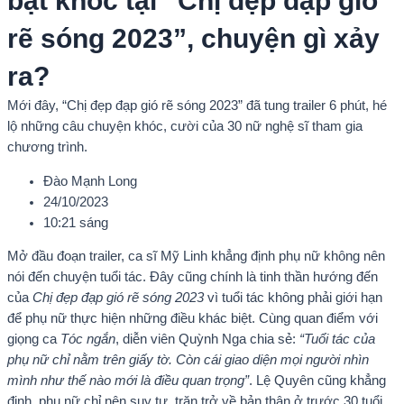
bật khóc tại “Chị đẹp đạp gió
rẽ sóng 2023”, chuyện gì xảy
ra?
Mới đây, “Chị đẹp đạp gió rẽ sóng 2023” đã tung trailer 6 phút, hé
lộ những câu chuyện khóc, cười của 30 nữ nghệ sĩ tham gia
chương trình.
Đào Mạnh Long
24/10/2023
10:21 sáng
Mở đầu đoạn trailer, ca sĩ Mỹ Linh khẳng định phụ nữ không nên
nói đến chuyện tuổi tác. Đây cũng chính là tinh thần hướng đến
của
Chị đẹp đạp gió rẽ sóng 2023
vì tuổi tác không phải giới hạn
để phụ nữ thực hiện những điều khác biệt. Cùng quan điểm với
giọng ca
Tóc ngắn
, diễn viên Quỳnh Nga chia sẻ:
“Tuổi tác của
phụ nữ chỉ nằm trên giấy tờ. Còn cái giao diện mọi người nhìn
mình như thế nào mới là điều quan trọng”
. Lệ Quyên cũng khẳng
định, phụ nữ chỉ nên suy tư, trăn trở về bản thân ở trước 30 tuổi,