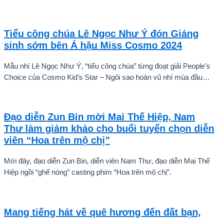
hành ngày 22/7 chỉ là điểm khởi đầu cho một chuỗi dự án âm
nhạc sẽ được thực hiện theo từng giai đoạn, thay vì dừng lại ở
một hay hai ca khúc.
Tiểu công chúa Lê Ngọc Như Ý đón Giáng
sinh sớm bên Á hậu Miss Cosmo 2024
Mẫu nhí Lê Ngọc Như Ý, “tiểu công chúa” từng đoạt giải People’s
Choice của Cosmo Kid’s Star – Ngôi sao hoàn vũ nhí mùa đầu
tiên tự tin thả dáng bên Á hậu Miss Cosmo 2024 – Mook
Karnruethai Tassabut trong bộ ảnh đón Giáng Sinh sớm.
Đạo diễn Zun Bin mời Mai Thế Hiệp, Nam
Thư làm giám khảo cho buổi tuyển chọn diễn
viên “Hoa trên mộ chị”
Mới đây, đạo diễn Zun Bin, diễn viên Nam Thư, đạo diễn Mai Thế
Hiệp ngồi “ghế nóng” casting phim “Hoa trên mộ chị”.
Mang tiếng hát về quê hương đến đất bạn,