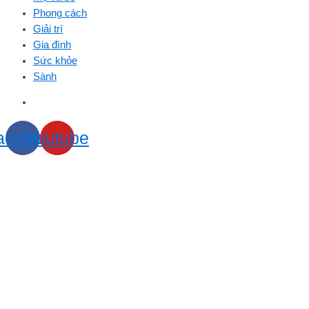
Phong cách
Giải trí
Gia đình
Sức khỏe
Sành
acebook
Youtube