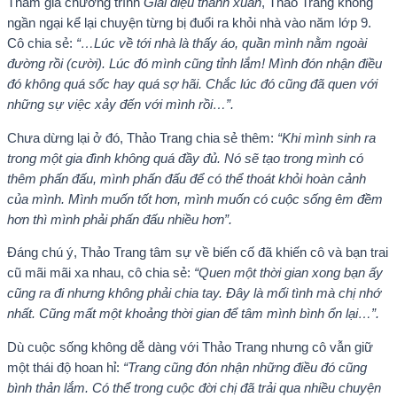
Tham gia chương trình
Giai điệu thanh xuân
, Thảo Trang không
ngần ngại kể lại chuyện từng bị đuổi ra khỏi nhà vào năm lớp 9.
Cô chia sẻ:
“…Lúc về tới nhà là thấy áo, quần mình nằm ngoài
đường rồi (cười). Lúc đó mình cũng tỉnh lắm! Mình đón nhận điều
đó không quá sốc hay quá sợ hãi. Chắc lúc đó cũng đã quen với
những sự việc xảy đến với mình rồi…”.
Chưa dừng lại ở đó, Thảo Trang chia sẻ thêm:
“Khi mình sinh ra
trong một gia đình không quá đầy đủ. Nó sẽ tạo trong mình có
thêm phấn đấu, mình phấn đấu để có thể thoát khỏi hoàn cảnh
của mình. Mình muốn tốt hơn, mình muốn có cuộc sống êm đềm
hơn thì mình phải phấn đấu nhiều hơn”.
Đáng chú ý, Thảo Trang tâm sự về biến cố đã khiến cô và bạn trai
cũ mãi mãi xa nhau, cô chia sẻ:
“Quen một thời gian xong bạn ấy
cũng ra đi nhưng không phải chia tay. Đây là mối tình mà chị nhớ
nhất. Cũng mất một khoảng thời gian để tâm mình bình ổn lại…”.
Dù cuộc sống không dễ dàng với Thảo Trang nhưng cô vẫn giữ
một thái độ hoan hỉ:
“Trang cũng đón nhận những điều đó cũng
bình thản lắm. Có thể trong cuộc đời chị đã trải qua nhiều chuyện