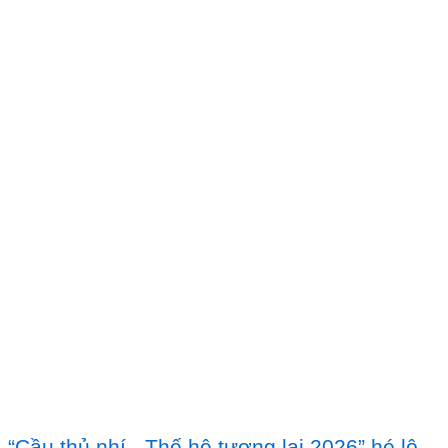
“Cầu thủ nhí - Thế hệ tương lai 2026” hé lộ