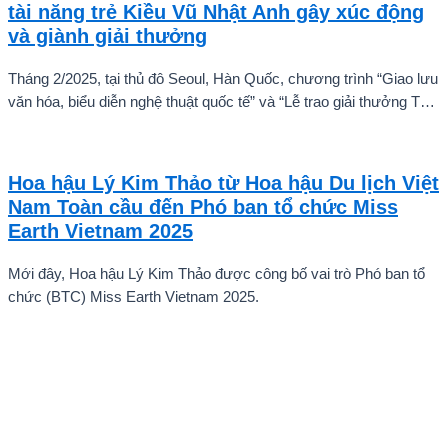
tài năng trẻ Kiều Vũ Nhật Anh gây xúc động
và giành giải thưởng
Tháng 2/2025, tại thủ đô Seoul, Hàn Quốc, chương trình “Giao lưu
văn hóa, biểu diễn nghệ thuật quốc tế” và “Lễ trao giải thưởng Tài
năng quốc tế cho trẻ em” đã diễn ra với sự góp mặt của nhiều tài
năng nghệ thuật đến từ các quốc gia khác nhau. Trong số đó, Kiều
Vũ Nhật Anh, chàng trai tuổi teen đến từ Hà Nội, Việt Nam, đã gây
Hoa hậu Lý Kim Thảo từ Hoa hậu Du lịch Việt
ấn tượng mạnh với giọng hát trữ tình sâu lắng, mang đậm hơi thở
Nam Toàn cầu đến Phó ban tổ chức Miss
quê hương.
Earth Vietnam 2025
Mới đây, Hoa hậu Lý Kim Thảo được công bố vai trò Phó ban tổ
chức (BTC) Miss Earth Vietnam 2025.