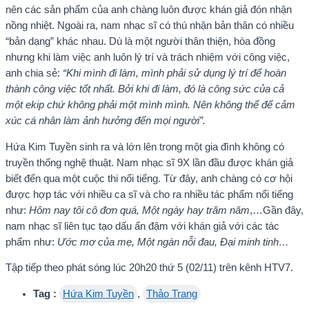
nên các sản phẩm của anh chàng luôn được khán giả đón nhận
nồng nhiệt. Ngoài ra, nam nhạc sĩ có thú nhận bản thân có nhiều
“bản dạng” khác nhau. Dù là một người thân thiện, hòa đồng
nhưng khi làm việc anh luôn lý trí và trách nhiệm với công việc,
anh chia sẻ:
“Khi mình đi làm, mình phải sử dụng lý trí để hoàn
thành công việc tốt nhất. Bởi khi đi làm, đó là công sức của cả
một ekip chứ không phải một mình mình. Nên không thể để cảm
xúc cá nhân làm ảnh hưởng đến mọi người”.
Hứa Kim Tuyền sinh ra và lớn lên trong một gia đình không có
truyền thống nghệ thuật. Nam nhạc sĩ 9X lần đầu được khán giả
biết đến qua một cuộc thi nổi tiếng. Từ đây, anh chàng có cơ hội
được hợp tác với nhiều ca sĩ và cho ra nhiều tác phẩm nổi tiếng
như:
Hôm nay tôi cô đơn quá, Một ngày hay trăm năm
,…Gần đây,
nam nhạc sĩ liên tục tạo dấu ấn đậm với khán giả với các tác
phẩm như:
Ước mơ của mẹ, Một ngàn nỗi đau, Đại minh tinh…
Tập tiếp theo phát sóng lúc 20h20 thứ 5 (02/11) trên kênh HTV7.
Tag :
Hứa Kim Tuyền
,
Thảo Trang