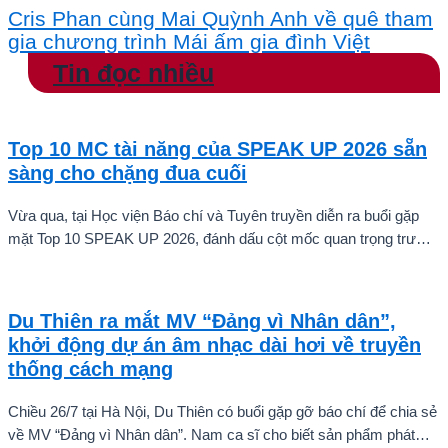
Cris Phan cùng Mai Quỳnh Anh về quê tham
gia chương trình Mái ấm gia đình Việt
Tin đọc nhiều
Top 10 MC tài năng của SPEAK UP 2026 sẵn
sàng cho chặng đua cuối
Vừa qua, tại Học viện Báo chí và Tuyên truyền diễn ra buổi gặp
mặt Top 10 SPEAK UP 2026, đánh dấu cột mốc quan trọng trước
khi các thí sinh chính thức bước vào giai đoạn tăng tốc của cuộc
thi.
Du Thiên ra mắt MV “Đảng vì Nhân dân”,
khởi động dự án âm nhạc dài hơi về truyền
thống cách mạng
Chiều 26/7 tại Hà Nội, Du Thiên có buổi gặp gỡ báo chí để chia sẻ
về MV “Đảng vì Nhân dân”. Nam ca sĩ cho biết sản phẩm phát