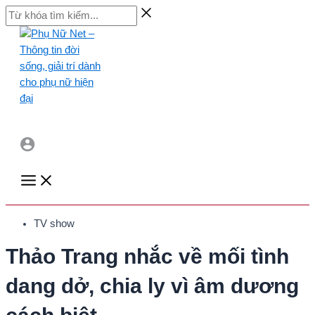
Skip
Từ
to
khóa
content
tìm
kiếm...
Main
Menu
TV show
Thảo Trang nhắc về mối tình
dang dở, chia ly vì âm dương