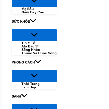
Menu
Toggle
Mẹ Bầu
Nuôi Dạy Con
SỨC KHỎE
Menu
Toggle
Tin Y Tế
Alo Bác Sĩ
Sống Khỏe
Thuốc Và Cuộc Sống
PHONG CÁCH
Menu
Toggle
Thời Trang
Làm Đẹp
SÀNH