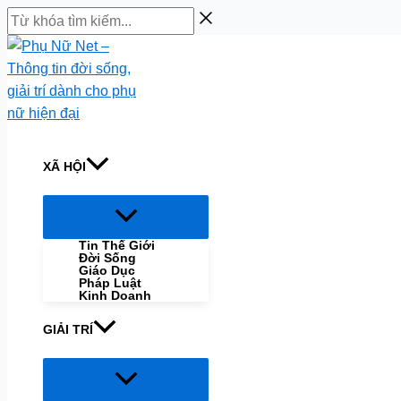
Skip
Từ
to
khóa
content
tìm
kiếm...
XÃ HỘI
Menu
Toggle
Tin Thế Giới
Đời Sống
Giáo Dục
Pháp Luật
Kinh Doanh
GIẢI TRÍ
Menu
Toggle