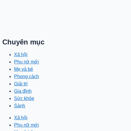
Chuyên mục
Xã hội
Phụ nữ mới
Mẹ và bé
Phong cách
Giải trí
Gia đình
Sức khỏe
Sành
Xã hội
Phụ nữ mới