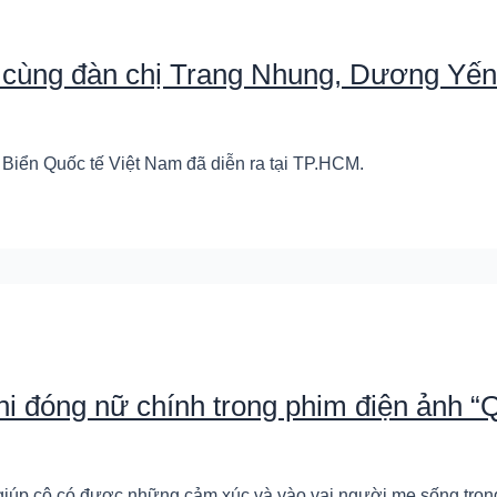
g cùng đàn chị Trang Nhung, Dương Yế
 Biển Quốc tế Việt Nam đã diễn ra tại TP.HCM.
i đóng nữ chính trong phim điện ảnh “Q
giúp cô có được những cảm xúc và vào vai người mẹ sống trong