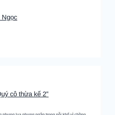
n Ngọc
uý cô thừa kế 2”
 nhưng lụa nhưng ngập trong nỗi khổ vì chồng,