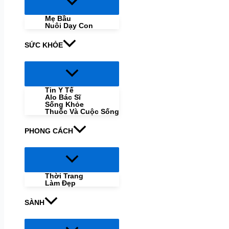
Menu
Toggle
Mẹ Bầu
Nuôi Dạy Con
SỨC KHỎE
Menu
Toggle
Tin Y Tế
Alo Bác Sĩ
Sống Khỏe
Thuốc Và Cuộc Sống
PHONG CÁCH
Menu
Toggle
Thời Trang
Làm Đẹp
SÀNH