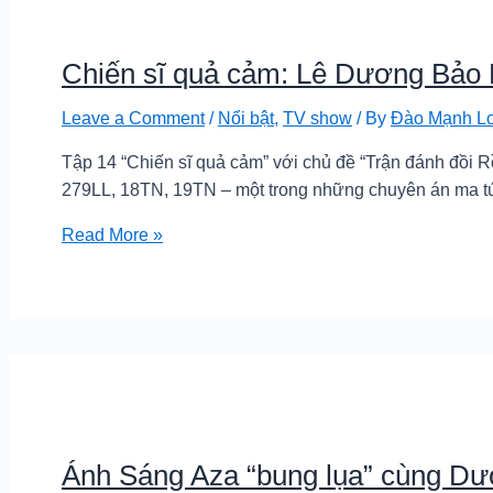
Chiến sĩ quả cảm: Lê Dương Bảo 
Leave a Comment
/
Nổi bật
,
TV show
/ By
Đào Mạnh L
Tập 14 “Chiến sĩ quả cảm” với chủ đề “Trận đánh đồi R
279LL, 18TN, 19TN – một trong những chuyên án ma túy
Chiến
Read More »
sĩ
quả
cảm:
Lê
Dương
Bảo
Lâm
bật
Ánh Sáng Aza “bung lụa” cùng Dư
khóc