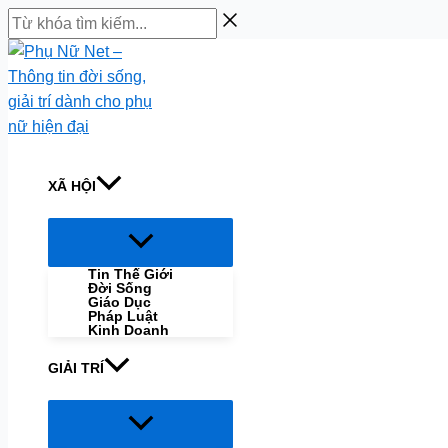
Skip
Từ
to
khóa
content
tìm
kiếm...
XÃ HỘI
Menu
Toggle
Tin Thế Giới
Đời Sống
Giáo Dục
Pháp Luật
Kinh Doanh
GIẢI TRÍ
Menu
Toggle