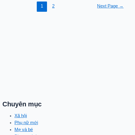
Phân
1
2
Next Page
→
trang
bài
viết
Chuyên mục
Xã hội
Phụ nữ mới
Mẹ và bé