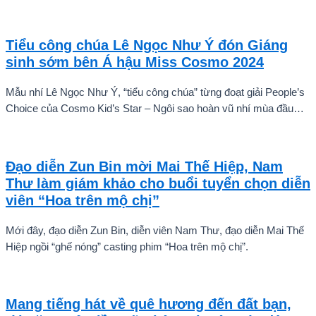
Rapper Pháo, MV có sự tham gia của đông đảo nghệ sĩ nổi tiếng
của Vpop như BB Trần, Misthy, DJ Mie, Quỳnh Anh Shyn, Muội,
Ngọc Thanh Tâm và Phùng Khánh Linh.
Tiểu công chúa Lê Ngọc Như Ý đón Giáng
sinh sớm bên Á hậu Miss Cosmo 2024
Mẫu nhí Lê Ngọc Như Ý, “tiểu công chúa” từng đoạt giải People’s
Choice của Cosmo Kid’s Star – Ngôi sao hoàn vũ nhí mùa đầu
tiên tự tin thả dáng bên Á hậu Miss Cosmo 2024 – Mook
Karnruethai Tassabut trong bộ ảnh đón Giáng Sinh sớm.
Đạo diễn Zun Bin mời Mai Thế Hiệp, Nam
Thư làm giám khảo cho buổi tuyển chọn diễn
viên “Hoa trên mộ chị”
Mới đây, đạo diễn Zun Bin, diễn viên Nam Thư, đạo diễn Mai Thế
Hiệp ngồi “ghế nóng” casting phim “Hoa trên mộ chị”.
Mang tiếng hát về quê hương đến đất bạn,