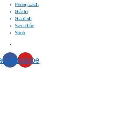
Phong cách
Giải trí
Gia đình
Sức khỏe
Sành
acebook
Youtube