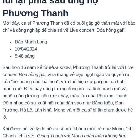
lùi lại phía sau ủng hộ
Phương Thanh
Mới đây, ca sĩ Phương Thanh đã có buổi gặp gỡ thân mật với báo
chí và đồng nghiệp để chia sẻ về Live concert ‘Đóa hồng gai”.
Đào Mạnh Long
10/04/2024
9:48 sáng
Sau hơn 16 năm kể từ
Mưa show
, Phương Thanh trở lại với Live
concert
Đóa hồng gai
, vừa mang vẻ đẹp ngọt ngào và quyến rũ
của “nữ hoàng các loài hoa”, vừa thể hiện sự gai góc, cá tính,
mạnh mẽ. Điều này cũng tương đồng với cá tính mạnh mẽ và
nguồn năng lượng luôn rực cháy, máu lửa của Phương Thanh.
Đêm nhạc có sự xuất hiện của dàn sao như Bằng Kiều, Đan
Trường, Hà Lê, Lân Nhã, Mono và một ca sĩ bí ẩn chưa được hé
lộ.
Khi được hỏi về lý do nữ ca sĩ mời khách mời trẻ như Mono, “chị
Chanh” chia sẻ:
“Giọng Thanh với Mono hoàn toàn không hợp