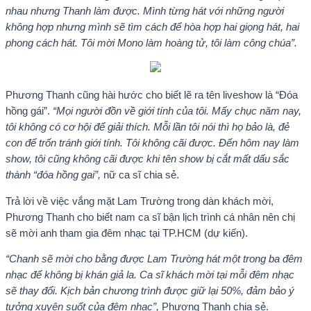
nhau nhưng Thanh làm được. Mình từng hát với những người
không hợp nhưng mình sẽ tìm cách để hòa hợp hai giọng hát, hai
phong cách hát. Tôi mời Mono làm hoàng tử, tôi làm công chúa”.
Phương Thanh cũng hài hước cho biết lẽ ra tên liveshow là “Đóa
hồng gái”.
“Mọi người đồn về giới tính của tôi. Mấy chục năm nay,
tôi không có cơ hội để giải thích. Mỗi lần tôi nói thì họ bảo là, đẻ
con để trốn tránh giới tính. Tôi không cãi được. Đến hôm nay làm
show, tôi cũng không cãi được khi tên show bị cắt mất dấu sắc
thành “đóa hồng gai”,
nữ ca sĩ chia sẻ.
Trả lời về việc vắng mặt Lam Trường trong dàn khách mời,
Phương Thanh cho biết nam ca sĩ bận lịch trình cá nhân nên chị
sẽ mời anh tham gia đêm nhạc tại TP.HCM (dự kiến).
“Chanh sẽ mời cho bằng được Lam Trường hát một trong ba đêm
nhạc để không bị khán giả la. Ca sĩ khách mời tại mỗi đêm nhạc
sẽ thay đổi. Kịch bản chương trình được giữ lại 50%, đảm bảo ý
tưởng xuyên suốt của đêm nhạc”,
Phương Thanh chia sẻ.