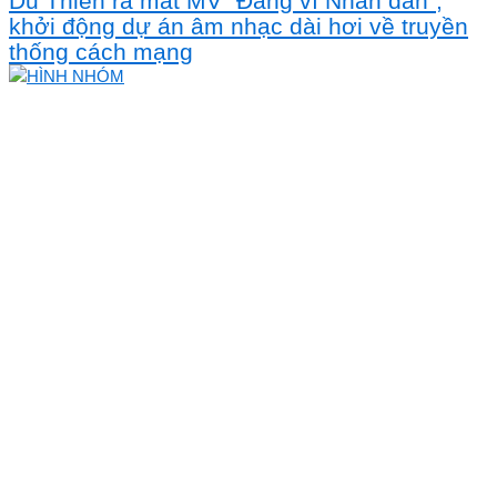
Du Thiên ra mắt MV "Đảng vì Nhân dân",
khởi động dự án âm nhạc dài hơi về truyền
thống cách mạng