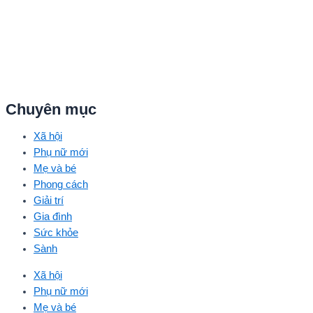
Chuyên mục
Xã hội
Phụ nữ mới
Mẹ và bé
Phong cách
Giải trí
Gia đình
Sức khỏe
Sành
Xã hội
Phụ nữ mới
Mẹ và bé