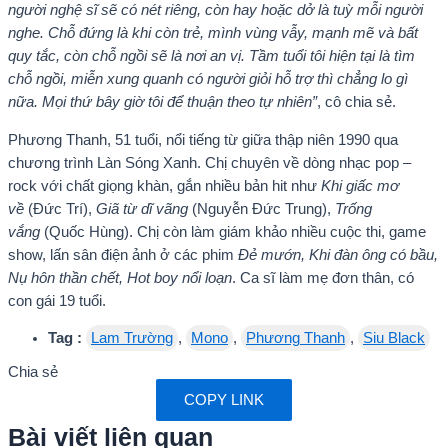
người nghệ sĩ sẽ có nét riêng, còn hay hoặc dở là tuỳ mỗi người
nghe. Chỗ đứng là khi còn trẻ, mình vùng vẫy, mạnh mẽ và bất
quy tắc, còn chỗ ngồi sẽ là nơi an vị. Tầm tuổi tôi hiện tại là tìm
chỗ ngồi, miễn xung quanh có người giỏi hỗ trợ thì chẳng lo gì
nữa. Mọi thứ bây giờ tôi để thuận theo tự nhiên”
, cô chia sẻ.
Phương Thanh, 51 tuổi, nổi tiếng từ giữa thập niên 1990 qua
chương trình Làn Sóng Xanh. Chị chuyên về dòng nhạc pop –
rock với chất giọng khàn, gắn nhiều bản hit như
Khi giấc mơ
về
(Đức Trí),
Giã từ dĩ vãng
(Nguyễn Đức Trung),
Trống
vắng
(Quốc Hùng). Chị còn làm giám khảo nhiều cuộc thi, game
show, lấn sân điện ảnh ở các phim
Đẻ mướn, Khi đàn ông có bầu,
Nụ hôn thần chết, Hot boy nổi loạn
. Ca sĩ làm mẹ đơn thân, có
con gái 19 tuổi.
Tag :
Lam Trường
,
Mono
,
Phương Thanh
,
Siu Black
Chia sẻ
COPY LINK
Bài viết liên quan