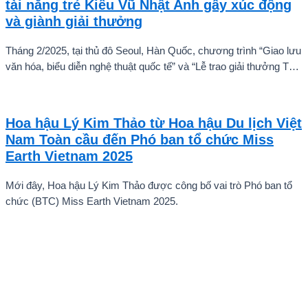
tài năng trẻ Kiều Vũ Nhật Anh gây xúc động
và giành giải thưởng
Tháng 2/2025, tại thủ đô Seoul, Hàn Quốc, chương trình “Giao lưu
văn hóa, biểu diễn nghệ thuật quốc tế” và “Lễ trao giải thưởng Tài
năng quốc tế cho trẻ em” đã diễn ra với sự góp mặt của nhiều tài
năng nghệ thuật đến từ các quốc gia khác nhau. Trong số đó, Kiều
Vũ Nhật Anh, chàng trai tuổi teen đến từ Hà Nội, Việt Nam, đã gây
Hoa hậu Lý Kim Thảo từ Hoa hậu Du lịch Việt
ấn tượng mạnh với giọng hát trữ tình sâu lắng, mang đậm hơi thở
Nam Toàn cầu đến Phó ban tổ chức Miss
quê hương.
Earth Vietnam 2025
Mới đây, Hoa hậu Lý Kim Thảo được công bố vai trò Phó ban tổ
chức (BTC) Miss Earth Vietnam 2025.