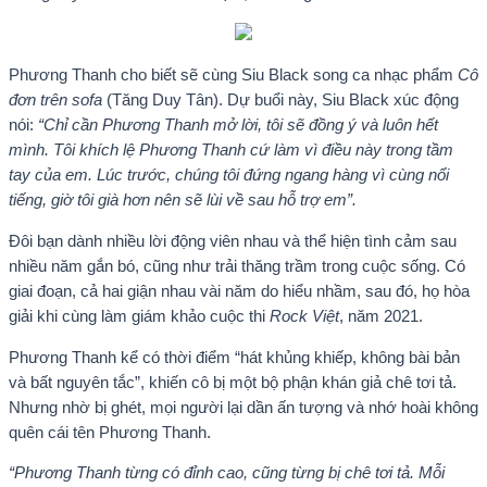
Phương Thanh cho biết sẽ cùng Siu Black song ca nhạc phẩm
Cô
đơn trên sofa
(Tăng Duy Tân). Dự buổi này, Siu Black xúc động
nói:
“Chỉ cần Phương Thanh mở lời, tôi sẽ đồng ý và luôn hết
mình. Tôi khích lệ Phương Thanh cứ làm vì điều này trong tầm
tay của em. Lúc trước, chúng tôi đứng ngang hàng vì cùng nổi
tiếng, giờ tôi già hơn nên sẽ lùi về sau hỗ trợ em”.
Đôi bạn dành nhiều lời động viên nhau và thể hiện tình cảm sau
nhiều năm gắn bó, cũng như trải thăng trầm trong cuộc sống. Có
giai đoạn, cả hai giận nhau vài năm do hiểu nhầm, sau đó, họ hòa
giải khi cùng làm giám khảo cuộc thi
Rock Việt
, năm 2021.
Phương Thanh kể có thời điểm “hát khủng khiếp, không bài bản
và bất nguyên tắc”, khiến cô bị một bộ phận khán giả chê tơi tả.
Nhưng nhờ bị ghét, mọi người lại dần ấn tượng và nhớ hoài không
quên cái tên Phương Thanh.
“Phương Thanh từng có đỉnh cao, cũng từng bị chê tơi tả. Mỗi