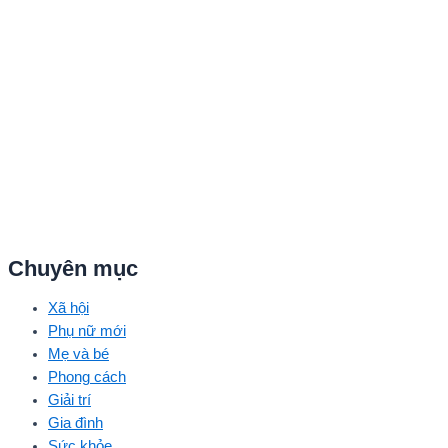
Tuấn – Linh Phi, diễn viên Thuận Nguyễn, các “Anh Trai Say Hi”
Quang Trung – Phạm Đình Thái Ngân, người mẫu Phạm Kiên…
Chuyên mục
Xã hội
Phụ nữ mới
Mẹ và bé
Phong cách
Giải trí
Gia đình
Sức khỏe