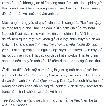
xem vào một không gian bí ẩn nặng màu tâm linh, đoạn phim giới
thiệu còn khiến khán giả rùng mình trước loạt cảnh kinh dị nặng
đô, đẫm máu với mức độ ám ảnh cao.
Một trong những yếu tố quyết định thành công của
Tee Yod: Quỷ
ăn tạng
tại quê nhà Thái Lan còn là sự tham gia của mỹ nam
Nadech Kugimiya trong vai trò diễn viên chính. Tại Việt Nam, anh
đã trở nên “quen mặt” với khán giả qua loạt phim truyền hình ăn
khách như
Trang trại tình yêu, Trò chơi tình yêu, Hoán đổi tình
yêu
… khi đóng cặp cùng người đẹp Yaya Urassaya. Đến nay, cả
hai được mệnh danh là cặp đôi đẹp nhất showbiz Thái từ phim
ảnh cho đến chuyện tình yêu 12 năm đẹp như mơ ngoài đời thực.
Ở địa hạt điện ảnh, mỹ nam cũng là gương mặt bán vé với loạt
phim đình đám
Nữ thần rắn 2, Lừa đểu gặp lừa đảo
… Trở lại với
dự án điện ảnh
Tee Yod: Quỷ ăn tạng
lần này, Nadech hứa hẹn sẽ
mang đến cho khán giả những trải nghiệm kinh dị “gây sốc” tột độ
trong hành trình chống lại tà ác vô hình.
Tee Yod: Quỷ ăn tạng
sẽ chính thức ra mắt tại Việt Nam kể từ
ngày 29/12/2023.