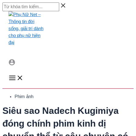
Skip
Từ
to
khóa
content
tìm
kiếm...
Main
Menu
Phim ảnh
Siêu sao Nadech Kugimiya
đóng chính phim kinh dị