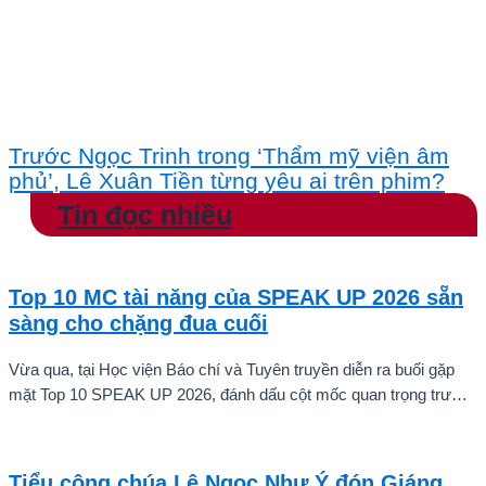
Trước Ngọc Trinh trong ‘Thẩm mỹ viện âm
phủ’, Lê Xuân Tiền từng yêu ai trên phim?
Tin đọc nhiều
Top 10 MC tài năng của SPEAK UP 2026 sẵn
sàng cho chặng đua cuối
Vừa qua, tại Học viện Báo chí và Tuyên truyền diễn ra buổi gặp
mặt Top 10 SPEAK UP 2026, đánh dấu cột mốc quan trọng trước
khi các thí sinh chính thức bước vào giai đoạn tăng tốc của cuộc
thi.
Tiểu công chúa Lê Ngọc Như Ý đón Giáng