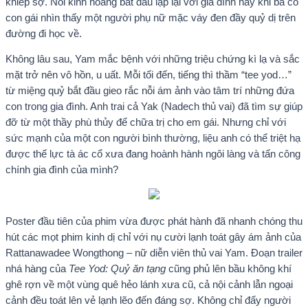
khiếp sợ. Nỗi kinh hoàng bắt đầu lặp lại với gia đình này khi ba cô
con gái nhìn thấy một người phụ nữ mặc váy đen đầy quỷ dị trên
đường đi học về.
Không lâu sau, Yam mắc bệnh với những triệu chứng kì lạ và sắc
mặt trở nên vô hồn, u uất. Mỗi tối đến, tiếng thì thầm “tee yod…”
từ miệng quỷ bắt đầu gieo rắc nỗi ám ảnh vào tâm trí những đứa
con trong gia đình. Anh trai cả Yak (Nadech thủ vai) đã tìm sự giúp
đỡ từ một thầy phù thủy để chữa trị cho em gái. Nhưng chỉ với
sức mạnh của một con người bình thường, liệu anh có thể triệt hạ
được thế lực tà ác cổ xưa đang hoành hành ngôi làng và tấn công
chính gia đình của mình?
Poster đầu tiên của phim vừa được phát hành đã nhanh chóng thu
hút các mọt phim kinh dị chỉ với nụ cười lạnh toát gây ám ảnh của
Rattanawadee Wongthong – nữ diễn viên thủ vai Yam. Đoạn trailer
nhá hàng của
Tee Yod: Quỷ ăn tạng
cũng phủ lên bầu không khí
ghê rợn về một vùng quê hẻo lánh xưa cũ, cả nội cảnh lẫn ngoại
cảnh đều toát lên vẻ lạnh lẽo đến đáng sợ. Không chỉ đẩy người