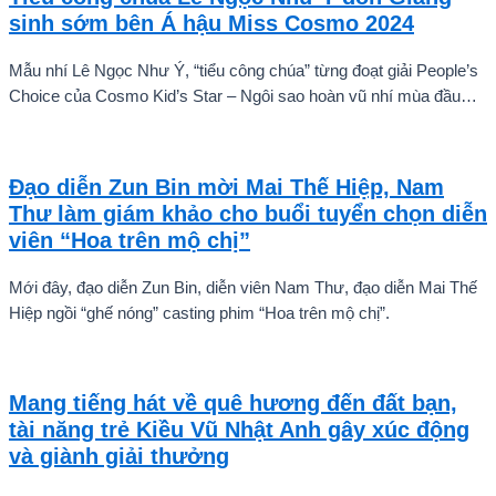
sinh sớm bên Á hậu Miss Cosmo 2024
Mẫu nhí Lê Ngọc Như Ý, “tiểu công chúa” từng đoạt giải People’s
Choice của Cosmo Kid’s Star – Ngôi sao hoàn vũ nhí mùa đầu
tiên tự tin thả dáng bên Á hậu Miss Cosmo 2024 – Mook
Karnruethai Tassabut trong bộ ảnh đón Giáng Sinh sớm.
Đạo diễn Zun Bin mời Mai Thế Hiệp, Nam
Thư làm giám khảo cho buổi tuyển chọn diễn
viên “Hoa trên mộ chị”
Mới đây, đạo diễn Zun Bin, diễn viên Nam Thư, đạo diễn Mai Thế
Hiệp ngồi “ghế nóng” casting phim “Hoa trên mộ chị”.
Mang tiếng hát về quê hương đến đất bạn,
tài năng trẻ Kiều Vũ Nhật Anh gây xúc động
và giành giải thưởng