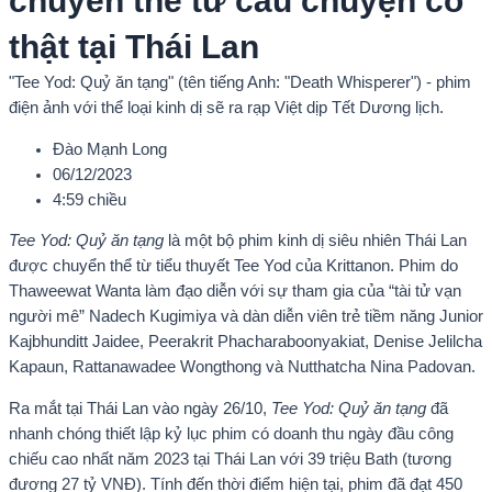
chuyển thể từ câu chuyện có
thật tại Thái Lan
"Tee Yod: Quỷ ăn tạng" (tên tiếng Anh: "Death Whisperer") - phim
điện ảnh với thể loại kinh dị sẽ ra rạp Việt dịp Tết Dương lịch.
Đào Mạnh Long
06/12/2023
4:59 chiều
Tee Yod: Quỷ ăn tạng
là một bộ phim kinh dị siêu nhiên Thái Lan
được chuyển thể từ tiểu thuyết Tee Yod của Krittanon. Phim do
Thaweewat Wanta làm đạo diễn với sự tham gia của “tài tử vạn
người mê” Nadech Kugimiya và dàn diễn viên trẻ tiềm năng Junior
Kajbhunditt Jaidee, Peerakrit Phacharaboonyakiat, Denise Jelilcha
Kapaun, Rattanawadee Wongthong và Nutthatcha Nina Padovan.
Ra mắt tại Thái Lan vào ngày 26/10,
Tee Yod: Quỷ ăn tạng
đã
nhanh chóng thiết lập kỷ lục phim có doanh thu ngày đầu công
chiếu cao nhất năm 2023 tại Thái Lan với 39 triệu Bath (tương
đương 27 tỷ VNĐ). Tính đến thời điểm hiện tại, phim đã đạt 450