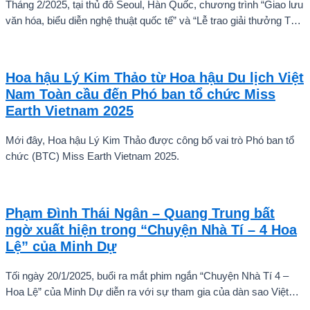
Tháng 2/2025, tại thủ đô Seoul, Hàn Quốc, chương trình “Giao lưu
văn hóa, biểu diễn nghệ thuật quốc tế” và “Lễ trao giải thưởng Tài
năng quốc tế cho trẻ em” đã diễn ra với sự góp mặt của nhiều tài
năng nghệ thuật đến từ các quốc gia khác nhau. Trong số đó, Kiều
Vũ Nhật Anh, chàng trai tuổi teen đến từ Hà Nội, Việt Nam, đã gây
Hoa hậu Lý Kim Thảo từ Hoa hậu Du lịch Việt
ấn tượng mạnh với giọng hát trữ tình sâu lắng, mang đậm hơi thở
Nam Toàn cầu đến Phó ban tổ chức Miss
quê hương.
Earth Vietnam 2025
Mới đây, Hoa hậu Lý Kim Thảo được công bố vai trò Phó ban tổ
chức (BTC) Miss Earth Vietnam 2025.
Phạm Đình Thái Ngân – Quang Trung bất
ngờ xuất hiện trong “Chuyện Nhà Tí – 4 Hoa
Lệ” của Minh Dự
Tối ngày 20/1/2025, buổi ra mắt phim ngắn “Chuyện Nhà Tí 4 –
Hoa Lệ” của Minh Dự diễn ra với sự tham gia của dàn sao Việt
như: NSND Kim Xuân, nghệ sĩ Gia Bảo, gia đình diễn viên Quang