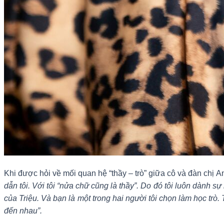
Khi được hỏi về mối quan hệ “thầy – trò” giữa cô và đàn ch
dẫn tôi. Với tôi “nửa chữ cũng là thầy”. Do đó tôi luôn dành 
của Triệu. Và bạn là một trong hai người tôi chọn làm học trò.
đến nhau”.