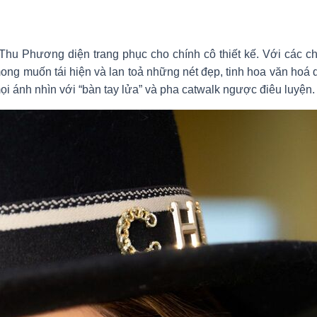
Thu Phương diện trang phục cho chính cô thiết kế. Với các ch
g muốn tái hiện và lan toả những nét đẹp, tinh hoa văn hoá d
ọi ánh nhìn với “bàn tay lửa” và pha catwalk ngược điêu luyện.