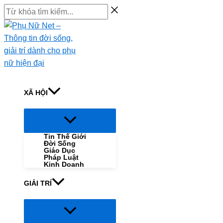
Skip
Từ
to
khóa
content
tìm
kiếm...
XÃ HỘI
Menu
Toggle
Tin Thế Giới
Đời Sống
Giáo Dục
Pháp Luật
Kinh Doanh
GIẢI TRÍ
Menu
Toggle