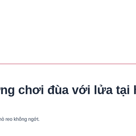
g chơi đùa với lửa tại
hò reo không ngớt.