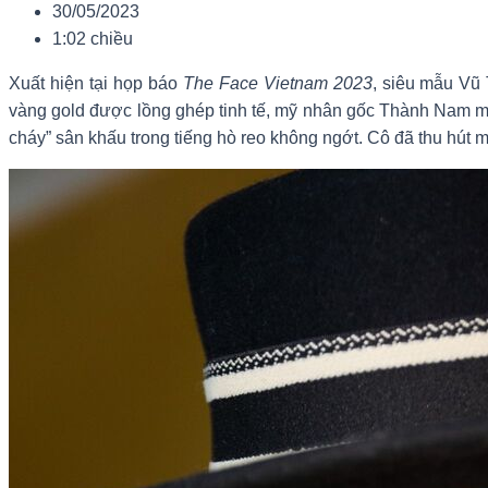
30/05/2023
1:02 chiều
Xuất hiện tại họp báo
The Face Vietnam 2023
, siêu mẫu Vũ 
vàng gold được lồng ghép tinh tế, mỹ nhân gốc Thành Nam mon
cháy” sân khấu trong tiếng hò reo không ngớt. Cô đã thu hút m