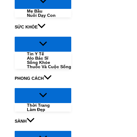
Menu
Toggle
Mẹ Bầu
Nuôi Dạy Con
SỨC KHỎE
Menu
Toggle
Tin Y Tế
Alo Bác Sĩ
Sống Khỏe
Thuốc Và Cuộc Sống
PHONG CÁCH
Menu
Toggle
Thời Trang
Làm Đẹp
SÀNH