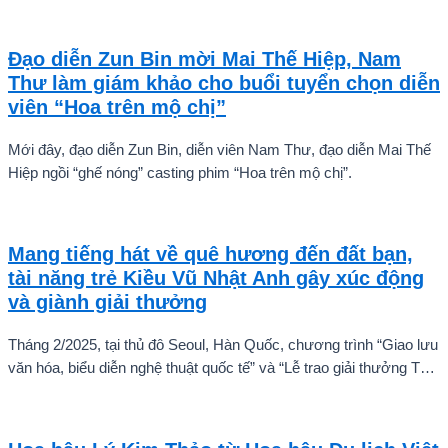
tiên tự tin thả dáng bên Á hậu Miss Cosmo 2024 – Mook
Karnruethai Tassabut trong bộ ảnh đón Giáng Sinh sớm.
Đạo diễn Zun Bin mời Mai Thế Hiệp, Nam
Thư làm giám khảo cho buổi tuyển chọn diễn
viên “Hoa trên mộ chị”
Mới đây, đạo diễn Zun Bin, diễn viên Nam Thư, đạo diễn Mai Thế
Hiệp ngồi “ghế nóng” casting phim “Hoa trên mộ chị”.
Mang tiếng hát về quê hương đến đất bạn,
tài năng trẻ Kiều Vũ Nhật Anh gây xúc động
và giành giải thưởng
Tháng 2/2025, tại thủ đô Seoul, Hàn Quốc, chương trình “Giao lưu
văn hóa, biểu diễn nghệ thuật quốc tế” và “Lễ trao giải thưởng Tài
năng quốc tế cho trẻ em” đã diễn ra với sự góp mặt của nhiều tài
năng nghệ thuật đến từ các quốc gia khác nhau. Trong số đó, Kiều
Vũ Nhật Anh, chàng trai tuổi teen đến từ Hà Nội, Việt Nam, đã gây