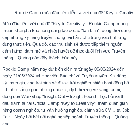
Rookie Camp mùa đầu tiên diễn ra với chủ đề “Key to Creativi
Mùa đầu tiên, với chủ đề “Key to Creativity”, Rookie Camp mong
muốn khai phá khả năng sáng tạo ở các “tân binh”, đồng thời cung
cấp những kỹ năng truyền thông bài bản, chú trọng vào tính ứng
dụng thực tiễn. Qua đó, các trại sinh sẽ được tiếp thêm nguồn
cảm hứng, đam mê và nhiệt huyết để theo đuổi lĩnh vực Truyền
thông – Quảng cáo đầy thách thức này.
Rookie Camp năm nay dự kiến diễn ra từ ngày 09/03/2024 đến
ngày 31/05/2924 tại Học viện Báo chí và Tuyên truyền. Khi đăng
ký tham gia, các trại sinh sẽ được trải nghiệm nhiều hoạt động bổ
ích như: lắng nghe những chia sẻ, định hướng về sáng tạo nội
dung qua Workshop “Insight Out – Insight Found”; học hỏi và thi
đấu tranh tài tại Official Camp “Key to Creativity”; tham quan gian
hàng doanh nghiệp, tư vấn hướng nghiệp, chỉnh sửa CV… tại Job
Fair – Ngày hội kết nối nghề nghiệp ngành Truyền thông – Quảng
cáo.