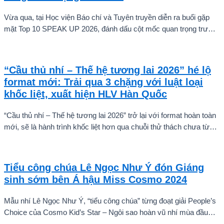
Vừa qua, tại Học viện Báo chí và Tuyên truyền diễn ra buổi gặp
mặt Top 10 SPEAK UP 2026, đánh dấu cột mốc quan trọng trước
khi các thí sinh chính thức bước vào giai đoạn tăng tốc của cuộc
thi.
“Cầu thủ nhí – Thế hệ tương lai 2026” hé lộ
format mới: Trải qua 3 chặng với luật loại
khốc liệt, xuất hiện HLV Hàn Quốc
“Cầu thủ nhí – Thế hệ tương lai 2026” trở lại với format hoàn toàn
mới, sẽ là hành trình khốc liệt hơn qua chuỗi thử thách chưa từng
có và quá trình huấn luyện chuyên sâu. Mùa giải hứa hẹn sẽ là
cuộc cạnh tranh cam go để tìm ra những cầu thủ nhí bản lĩnh, sẵn
sàng chinh phục thử thách.
Tiểu công chúa Lê Ngọc Như Ý đón Giáng
sinh sớm bên Á hậu Miss Cosmo 2024
Mẫu nhí Lê Ngọc Như Ý, “tiểu công chúa” từng đoạt giải People’s
Choice của Cosmo Kid’s Star – Ngôi sao hoàn vũ nhí mùa đầu