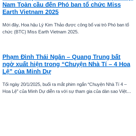
ấn tượng mạnh với giọng hát trữ tình sâu lắng, mang đậm hơi thở
Nam Toàn cầu đến Phó ban tổ chức Miss
quê hương.
Earth Vietnam 2025
Mới đây, Hoa hậu Lý Kim Thảo được công bố vai trò Phó ban tổ
chức (BTC) Miss Earth Vietnam 2025.
Phạm Đình Thái Ngân – Quang Trung bất
ngờ xuất hiện trong “Chuyện Nhà Tí – 4 Hoa
Lệ” của Minh Dự
Tối ngày 20/1/2025, buổi ra mắt phim ngắn “Chuyện Nhà Tí 4 –
Hoa Lệ” của Minh Dự diễn ra với sự tham gia của dàn sao Việt
như: NSND Kim Xuân, nghệ sĩ Gia Bảo, gia đình diễn viên Quang
Tuấn – Linh Phi, diễn viên Thuận Nguyễn, các “Anh Trai Say Hi”
Quang Trung – Phạm Đình Thái Ngân, người mẫu Phạm Kiên…