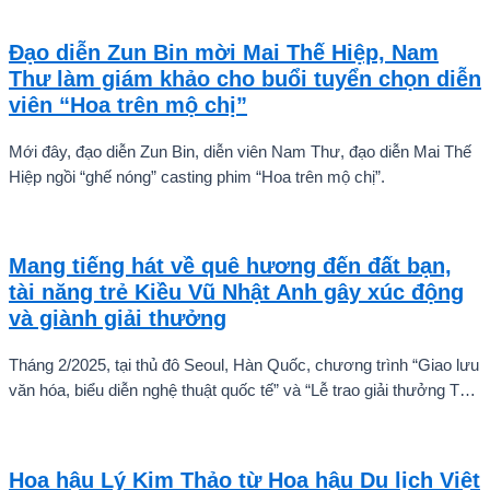
Karnruethai Tassabut trong bộ ảnh đón Giáng Sinh sớm.
Đạo diễn Zun Bin mời Mai Thế Hiệp, Nam
Thư làm giám khảo cho buổi tuyển chọn diễn
viên “Hoa trên mộ chị”
Mới đây, đạo diễn Zun Bin, diễn viên Nam Thư, đạo diễn Mai Thế
Hiệp ngồi “ghế nóng” casting phim “Hoa trên mộ chị”.
Mang tiếng hát về quê hương đến đất bạn,
tài năng trẻ Kiều Vũ Nhật Anh gây xúc động
và giành giải thưởng
Tháng 2/2025, tại thủ đô Seoul, Hàn Quốc, chương trình “Giao lưu
văn hóa, biểu diễn nghệ thuật quốc tế” và “Lễ trao giải thưởng Tài
năng quốc tế cho trẻ em” đã diễn ra với sự góp mặt của nhiều tài
năng nghệ thuật đến từ các quốc gia khác nhau. Trong số đó, Kiều
Vũ Nhật Anh, chàng trai tuổi teen đến từ Hà Nội, Việt Nam, đã gây
Hoa hậu Lý Kim Thảo từ Hoa hậu Du lịch Việt