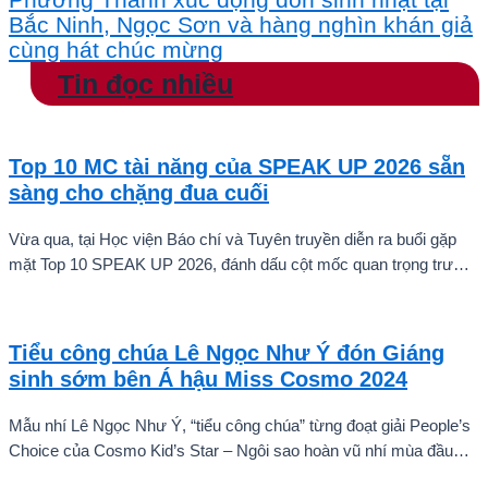
Bắc Ninh, Ngọc Sơn và hàng nghìn khán giả
cùng hát chúc mừng
Tin đọc nhiều
Top 10 MC tài năng của SPEAK UP 2026 sẵn
sàng cho chặng đua cuối
Vừa qua, tại Học viện Báo chí và Tuyên truyền diễn ra buổi gặp
mặt Top 10 SPEAK UP 2026, đánh dấu cột mốc quan trọng trước
khi các thí sinh chính thức bước vào giai đoạn tăng tốc của cuộc
thi.
Tiểu công chúa Lê Ngọc Như Ý đón Giáng
sinh sớm bên Á hậu Miss Cosmo 2024
Mẫu nhí Lê Ngọc Như Ý, “tiểu công chúa” từng đoạt giải People’s
Choice của Cosmo Kid’s Star – Ngôi sao hoàn vũ nhí mùa đầu
tiên tự tin thả dáng bên Á hậu Miss Cosmo 2024 – Mook