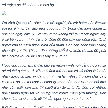
có mặt ở đó để chăm sóc cho họ”.
Ôn Vĩnh Quang kể thêm:
“Lúc đó, người yêu cắt hoàn toàn liên lạc
với tôi. Khi tôi bắt đầu một cuộc tình thì trong đầu luôn chuẩn bị
sẵn cho ngày chia ly. Tôi nghĩ mình không thể giữ được người này
ở lại bên cạnh mình. Từ thời điểm đó đến bây giờ cũng vậy, tôi là
người khá tự ti với ngoại hình của mình. Còn bạn hoàn toàn tương
phản đối với tôi. Tôi tìm đến những chỗ dựa khác rồi sau đó phát
hiện người yêu cũ làm như vậy là vì mình.
Họ không muốn mình đau khổ và muốn mình nghĩ rằng họ xấu xa
để có thể quên họ đi. Khi mối tình thứ hai tan vỡ thì cũng là lúc tôi
nhận được tin bạn ấy đã vì mình mà làm nhiều thứ đến như vậy.
Hiện tại, đôi lúc tôi nghĩ lại cũng tự trách bản thân vì mình chỉ mới
như vậy thôi, còn bạn thì sao? Bạn ấy phải đối diện với những
ngày tháng bệnh tật và nhung nhớ người mình yêu thương. Bạn
chọn cách hi sinh, còn tôi thì vẫn nghi ngờ và trách móc”.
Biết được sự thật, Ôn Vĩnh Quang vô cùng “sốc” và luôn sống