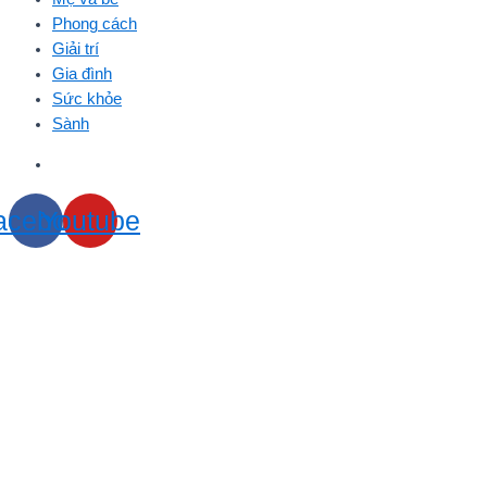
Phong cách
Giải trí
Gia đình
Sức khỏe
Sành
acebook
Youtube