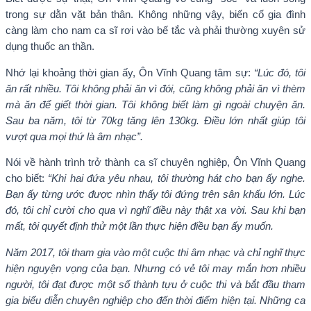
trong sự dằn vặt bản thân. Không những vậy, biến cố gia đình
càng làm cho nam ca sĩ rơi vào bế tắc và phải thường xuyên sử
dụng thuốc an thần.
Nhớ lại khoảng thời gian ấy, Ôn Vĩnh Quang tâm sự:
“Lúc đó, tôi
ăn rất nhiều. Tôi không phải ăn vì đói, cũng không phải ăn vì thèm
mà ăn để giết thời gian. Tôi không biết làm gì ngoài chuyện ăn.
Sau ba năm, tôi từ 70kg tăng lên 130kg. Điều lớn nhất giúp tôi
vượt qua mọi thứ là âm nhạc”.
Nói về hành trình trở thành ca sĩ chuyên nghiệp, Ôn Vĩnh Quang
cho biết:
“Khi hai đứa yêu nhau, tôi thường hát cho bạn ấy nghe.
Bạn ấy từng ước được nhìn thấy tôi đứng trên sân khấu lớn. Lúc
đó, tôi chỉ cười cho qua vì nghĩ điều này thật xa vời. Sau khi bạn
mất, tôi quyết định thử một lần thực hiện điều bạn ấy muốn.
Năm 2017, tôi tham gia vào một cuộc thi âm nhạc và chỉ nghĩ thực
hiện nguyện vọng của bạn. Nhưng có vẻ tôi may mắn hơn nhiều
người, tôi đạt được một số thành tựu ở cuộc thi và bắt đầu tham
gia biểu diễn chuyên nghiệp cho đến thời điểm hiện tại. Những ca