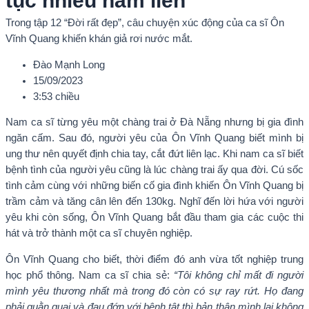
tục nhiều năm liền
Trong tập 12 “Đời rất đẹp”, câu chuyện xúc động của ca sĩ Ôn
Vĩnh Quang khiến khán giả rơi nước mắt.
Đào Mạnh Long
15/09/2023
3:53 chiều
Nam ca sĩ từng yêu một chàng trai ở Đà Nẵng nhưng bị gia đình
ngăn cấm. Sau đó, người yêu của Ôn Vĩnh Quang biết mình bị
ung thư nên quyết định chia tay, cắt đứt liên lạc. Khi nam ca sĩ biết
bệnh tình của người yêu cũng là lúc chàng trai ấy qua đời. Cú sốc
tình cảm cùng với những biến cố gia đình khiến Ôn Vĩnh Quang bị
trầm cảm và tăng cân lên đến 130kg. Nghĩ đến lời hứa với người
yêu khi còn sống, Ôn Vĩnh Quang bắt đầu tham gia các cuộc thi
hát và trở thành một ca sĩ chuyên nghiệp.
Ôn Vĩnh Quang cho biết, thời điểm đó anh vừa tốt nghiệp trung
học phổ thông. Nam ca sĩ chia sẻ:
“Tôi không chỉ mất đi người
mình yêu thương nhất mà trong đó còn có sự ray rứt. Họ đang
phải quằn quại và đau đớn với bệnh tật thì bản thân mình lại không