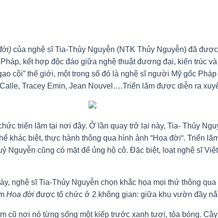
đời)
của nghệ sĩ Tia-Thủy Nguyễn (NTK Thủy Nguyễn) đã được d
háp, kết hợp độc đáo giữa nghệ thuật đương đại, kiến trúc và
“gạo cội” thế giới, một trong số đó là nghệ sĩ người Mỹ gốc Ph
 Calle, Tracey Emin, Jean Nouvel….Triển lãm được diễn ra xuy
hức triển lãm tại nơi đây. Ở lần quay trở lại này, Tia- Thủy Ng
thể khác biệt, thực hành thông qua hình ảnh “Hoa đời“. Triển l
uỷ Nguyễn cũng có mặt để ủng hộ cô. Đặc biệt, loạt nghệ sĩ Vi
ày, nghệ sĩ Tia-Thủy Nguyễn chọn khắc họa mọi thứ thông qua
ãm
Hoa đời
được tổ chức ở 2 không gian: giữa khu vườn đầy nắn
iểm cũ nơi nó từng sống một kiếp trước xanh tươi, tỏa bóng. C