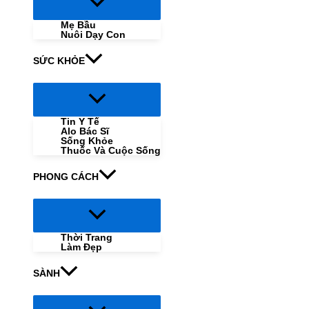
Menu
Toggle
Mẹ Bầu
Nuôi Dạy Con
SỨC KHỎE
Menu
Toggle
Tin Y Tế
Alo Bác Sĩ
Sống Khỏe
Thuốc Và Cuộc Sống
PHONG CÁCH
Menu
Toggle
Thời Trang
Làm Đẹp
SÀNH