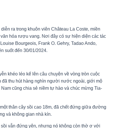
iễn ra trong khuôn viên Château La Coste, miền
 văn hóa rượu vang. Nơi đây có sự hiện diện các tác
áp Louise Bourgeois, Frank O. Gehry, Tadao Ando,
ên suốt đến 30/01/2024.
uyễn khéo léo kể lên câu chuyện về vòng tròn cuộc
ãm đã thu hút hàng nghìn người nước ngoài, giới mộ
ệt Nam cũng chia sẻ niềm tự hào và chúc mừng Tia-
 một thân cây sồi cao 18m, đã chết đứng giữa đường
g và không gian nhà kín.
ây sồi vẫn đứng yên, nhưng nó không còn thờ ơ với