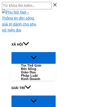
Skip
Từ
to
khóa
content
tìm
kiếm...
XÃ HỘI
Menu
Toggle
Tin Thế Giới
Đời Sống
Giáo Dục
Pháp Luật
Kinh Doanh
GIẢI TRÍ
Menu
Toggle