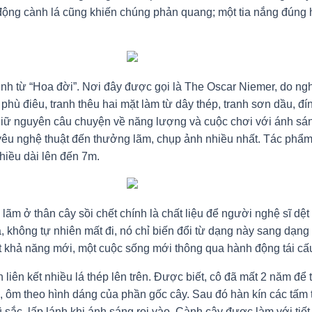
ộng cành lá cũng khiến chúng phản quang; một tia nắng đúng 
h từ “Hoa đời”. Nơi đây được gọi là The Oscar Niemer, do nghệ 
u: phù điêu, tranh thêu hai mặt làm từ dây thép, tranh sơn dầu, 
giữ nguyên câu chuyện về năng lượng và cuộc chơi với ánh sá
ả yêu nghệ thuật đến thưởng lãm, chụp ảnh nhiều nhất. Tác ph
chiều dài lên đến 7m.
ãm ở thân cây sồi chết chính là chất liệu để người nghệ sĩ dệt 
 không tự nhiên mất đi, nó chỉ biến đổi từ dạng này sang dạng
ột khả năng mới, một cuộc sống mới thông qua hành động tái cấu 
 liên kết nhiều lá thép lên trên. Được biết, cô đã mất 2 năm để
ôm theo hình dáng của phần gốc cây. Sau đó hàn kín các tấm th
sắc, lấp lánh khi ánh sáng rọi vào. Cành cây được làm với tiết