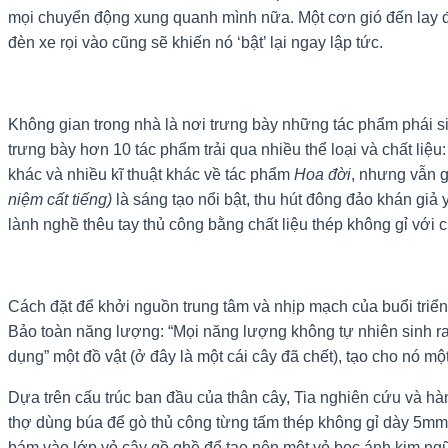
mọi chuyển động xung quanh mình nữa. Một cơn gió đến lay đ
đèn xe rọi vào cũng sẽ khiến nó ‘bật’ lại ngay lập tức.
Không gian trong nhà là nơi trưng bày những tác phẩm phái sin
trưng bày hơn 10 tác phẩm trải qua nhiều thể loại và chất liệ
khác và nhiều kĩ thuật khác về tác phẩm
Hoa đời
, nhưng vẫn 
niệm cất tiếng)
là sáng tạo nổi bật, thu hút đông đảo khán gi
lành nghề thêu tay thủ công bằng chất liệu thép không gỉ với 
Cách đặt để khởi nguồn trung tâm và nhịp mạch của buổi triển l
Bảo toàn năng lượng: “Mọi năng lượng không tự nhiên sinh ra,
dụng” một đồ vật (ở đây là một cái cây đã chết), tạo cho nó m
Dựa trên cấu trúc ban đầu của thân cây, Tia nghiên cứu và hàn
thợ dùng búa để gò thủ công từng tấm thép không gỉ dày 5mm, 
bám vào lớp vỏ cây gồ ghề để tạo nên một vỏ bọc ánh kim ngũ 