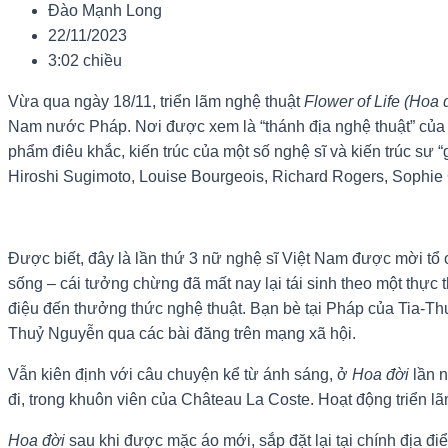
Đào Mạnh Long
22/11/2023
3:02 chiều
Vừa qua ngày 18/11, triển lãm nghệ thuật
Flower of Life (Hoa 
Nam nước Pháp. Nơi được xem là “thánh địa nghệ thuật” của P
phẩm điêu khắc, kiến trúc của một số nghệ sĩ và kiến trúc sư 
Hiroshi Sugimoto, Louise Bourgeois, Richard Rogers, Sophie
Được biết, đây là lần thứ 3 nữ nghệ sĩ Việt Nam được mời tổ c
sống – cái tưởng chừng đã mất nay lại tái sinh theo một thực 
điệu đến thưởng thức nghệ thuật. Bạn bè tại Pháp của Tia-Th
Thuỷ Nguyễn qua các bài đăng trên mạng xã hội.
Vẫn kiên định với câu chuyện kể từ ánh sáng, ở
Hoa đời
lần n
đi, trong khuôn viên của Château La Coste. Hoạt động triển l
Hoa đời
sau khi được mặc áo mới, sắp đặt lại tại chính địa đ