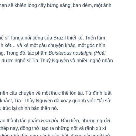
hẹn sẽ khiến lòng cây bừng sáng; ban đêm, một ánh
sĩ Tunga nổi tiếng của Brazil thiết kế. Triển lãm
đính kết… và kể một câu chuyện khác, một góc nhìn
ng. Trong đó, tác phẩm
Boisterous nostalgia (Hoài
ẩm được nghệ sĩ Tia-Thuỷ Nguyễn và nhiều nghệ nhân
nên câu chuyện về một thực thể tồn tại. Từ định luật
 khác”, Tia- Thủy Nguyễn đã xoay quanh việc “tái sử
trúc lại chính bản thân nó.
 tạo thành tác phẩm
Hoa đời
. Đầu tiên, những người
ép này, đồng thời tạo ra những nốt và rãnh xù xì
 diện nhỏ dần như cành cây thật, được sản xuất thủ