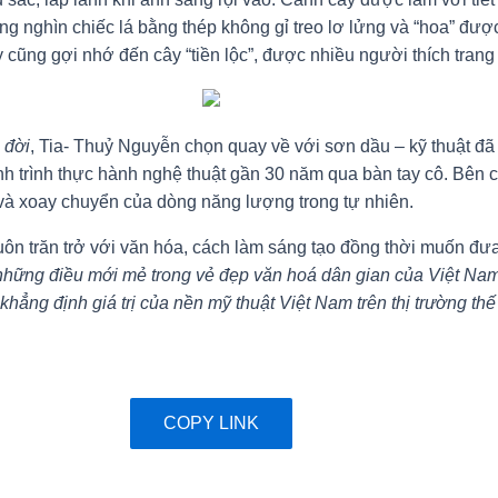
ng nghìn chiếc lá bằng thép không gỉ treo lơ lửng và “hoa” đư
cũng gợi nhớ đến cây “tiền lộc”, được nhiều người thích trang 
 đời
, Tia- Thuỷ Nguyễn chọn quay về với sơn dầu – kỹ thuật đã 
ành trình thực hành nghệ thuật gần 30 năm qua bàn tay cô. Bên
i và xoay chuyển của dòng năng lượng trong tự nhiên.
uôn trăn trở với văn hóa, cách làm sáng tạo đồng thời muốn đưa
 những điều mới mẻ trong vẻ đẹp văn hoá dân gian của Việt Nam,
ẳng định giá trị của nền mỹ thuật Việt Nam trên thị trường thế 
COPY LINK