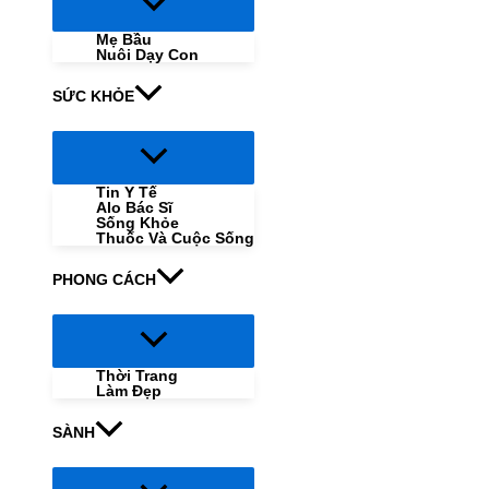
Menu
Toggle
Mẹ Bầu
Nuôi Dạy Con
SỨC KHỎE
Menu
Toggle
Tin Y Tế
Alo Bác Sĩ
Sống Khỏe
Thuốc Và Cuộc Sống
PHONG CÁCH
Menu
Toggle
Thời Trang
Làm Đẹp
SÀNH