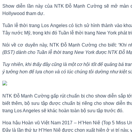
Show diễn lần này của NTK Đỗ Mạnh Cường sẽ mở màn cho Tu
Hollywood tham dự.
Tuần lễ thời trang Los Angeles có lịch sử hình thành vào kh
Tây nước Mỹ, trong khi đó Tuần lễ thời trang New York phát t
Nói về cơ duyên này, NTK Đỗ Mạnh Cường cho biết:
“Khi n
(BST) dành cho Tuần lễ thời trang New York được NTK Đỗ Mạn
Tuy nhiên, khi thấy đây cũng là một cơ hội tốt để quảng bá tr
ý tưởng hơn để lựa chọn và có lúc chúng tôi dường như kiệt 
NTK Đỗ Mạnh Cường gấp rút chuẩn bị cho show diễn sắp tới 
biết thêm, bộ sưu tập được chuẩn bị riêng cho show diễn t
trang Los Angeles sẽ khác hoàn toàn bộ sưu tập trước đó.
Hoa hậu Hoàn vũ Việt Nam 2017 – H’Hen Niê (Top 5 Miss Uni
Đây là lần thứ tư H’Hen Niê được chọn xuất hiện ở vị trí nà