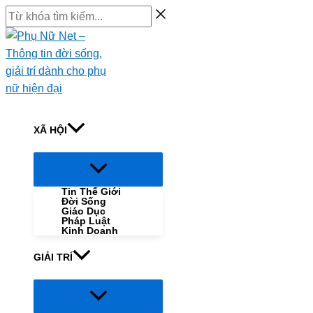
Skip
Từ
to
khóa
content
tìm
kiếm...
XÃ HỘI
Menu
Toggle
Tin Thế Giới
Đời Sống
Giáo Dục
Pháp Luật
Kinh Doanh
GIẢI TRÍ
Menu
Toggle