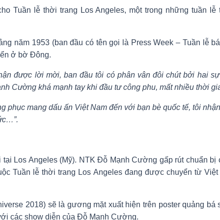
ần lễ thời trang Los Angeles, một trong những tuần lễ thời
oảng năm 1953 (ban đầu có tên gọi là Press Week – Tuần lễ bá
riển ở bờ Đông.
hận được lời mời, ban đầu tôi có phân vân đôi chút bởi hai sự
h Cường khá mạnh tay khi đầu tư công phu, mất nhiều thời gi
ang phục mang dấu ấn Việt Nam đến với bạn bè quốc tế, tôi nhận 
sức…”.
tại Los Angeles (Mỹ). NTK Đỗ Mạnh Cường gấp rút chuẩn bị ch
huộc Tuần lễ thời trang Los Angeles đang được chuyển từ Việ
verse 2018) sẽ là gương mặt xuất hiện trên poster quảng bá 
y, với các show diễn của Đỗ Mạnh Cường.