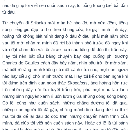
nào đã giúp tôi viết nên cuốn sách này, tôi bỗng không biết bắt đầu
từ đâu.
Từ chuyến đi Srilanka một mùa hè nào đó, mà nửa đêm, tiếng
sóng tiếng gió đập tời bời trên khung cửa, tôi giật mình tỉnh dậy,
hoảng hốt không biết mình đang ở đâu ở đâu, phải mất năm phút
sau tôi mới nhận ra mình đã rời bỏ thành phố trước đó ngay khi
vừa đặt chân đến và rồi lái xe hơn sáu tiếng để đến thị trấn này.
Hay tôi nên bắt đầu bẳng chuyến bay đáp xuống phi trường
Charles de Gaulles cách đây bảy năm, nhìn bầu trời lờ mờ xám,
mà biết rõ rằng mình không có một cánh cửa nào, một con người
nào hay điều gì chờ mình trước mặt. Hay tôi kể cho bạn nghe khi
tôi đứng trên đỉnh của ngọn thác Skogafoss, áng hoàng hôn rực
trên những dãy núi lửa tuyết trắng trời, phủ một màu lấp lánh
những bình nguyên xanh rì uốn lượn giữa những dòng sông băng.
Có lẽ, cũng như cuốn sách, những chặng đường tôi đã qua,
những con người tôi đã gặp, những mảnh tình dang dở tha thiết
mà tôi đã để lại đâu đó dọc trên những chuyến hành trình của
mình, đã giúp tôi viết nên cuốn sách này. Hoặc có lẽ là túi bánh
khoai mì lá dứa mà cậu bé tôi chỉ quen ít lâu, chạy xe từ đầu này