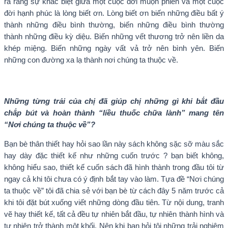
ra rằng sự khác biệt giữa một cuộc đời muộn phiền và một cuộc
đời hạnh phúc là lòng biết ơn. Lòng biết ơn biến những điều bất ý
thành những điều bình thường, biến những điều bình thường
thành những điều kỳ diệu. Biến những vết thương trở nên liền da
khép miệng. Biến những ngày vất vả trở nên bình yên. Biến
những con đường xa lạ thành nơi chúng ta thuộc về.
Những từng trải của chị đã giúp chị những gì khi bắt đầu
chắp bút và hoàn thành “liều thuốc chữa lành” mang tên
“Nơi chúng ta thuộc về”?
Bạn bè thân thiết hay hỏi sao lần này sách không sặc sỡ màu sắc
hay dày đặc thiết kế như những cuốn trước ? bạn biết không,
không hiểu sao, thiết kế cuốn sách đã hình thành trong đầu tôi từ
ngay cả khi tôi chưa có ý định bắt tay vào làm. Tựa đề “Nơi chúng
ta thuộc về” tôi đã chia sẻ với bạn bè từ cách đây 5 năm trước cả
khi tôi đặt bút xuống viết những dòng đầu tiên. Từ nội dung, tranh
vẽ hay thiết kế, tất cả đều tự nhiên bắt đầu, tự nhiên thành hình và
tự nhiên trở thành một khối. Nên khi bạn hỏi tôi những trải nghiệm