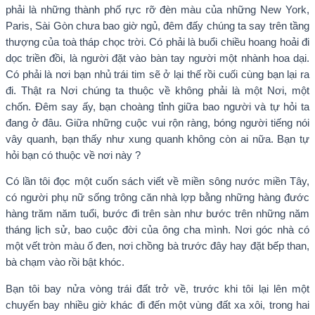
phải là những thành phố rực rỡ đèn màu của những New York,
Paris, Sài Gòn chưa bao giờ ngủ, đêm đấy chúng ta say trên tầng
thượng của toà tháp chọc trời. Có phải là buổi chiều hoang hoải đi
dọc triền đồi, là người đặt vào bàn tay người một nhành hoa dại.
Có phải là nơi bạn nhủ trái tim sẽ ở lại thế rồi cuối cùng bạn lại ra
đi. Thật ra Nơi chúng ta thuộc về không phải là một Nơi, một
chốn. Đêm say ấy, bạn choàng tỉnh giữa bao người và tự hỏi ta
đang ở đâu. Giữa những cuộc vui rộn ràng, bóng người tiếng nói
vây quanh, bạn thấy như xung quanh không còn ai nữa. Bạn tự
hỏi bạn có thuộc về nơi này ?
Có lần tôi đọc một cuốn sách viết về miền sông nước miền Tây,
có người phụ nữ sống trông căn nhà lợp bằng những hàng đước
hàng trăm năm tuổi, bước đi trên sàn như bước trên những năm
tháng lịch sử, bao cuộc đời của ông cha mình. Nơi góc nhà có
một vết tròn màu ố đen, nơi chồng bà trước đây hay đặt bếp than,
bà chạm vào rồi bật khóc.
Bạn tôi bay nửa vòng trái đất trở về, trước khi tôi lại lên một
chuyến bay nhiều giờ khác đi đến một vùng đất xa xôi, trong hai