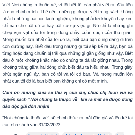
Viết Nơi chúng ta thuộc về, vì tôi biết tôi cần phải viết ra, đầu tiên
là cho chính mình. Thế nên, những gì được viết trong sách không
phải là những bài học kinh nghiệm, không phải lời khuyên hay kim
chỉ nan cho bất cứ ai hay bất cứ sự việc gì. Nó chỉ là những ghi
chép vụn vặt của tôi trong dòng chảy cuồn cuộn của thời gian.
Mong muốn lớn nhất của tôi đó là, biết đâu bạn cũng đang đi trên
con đường này. Biết đâu trong những gì tôi sắp kể ra đây, bạn đã
từng hoặc đang chuẩn bị trải qua những gì gần giống như vậy. Biết
đâu ở một khoảng khắc nào đó chúng ta đã rất giống nhau. Trong
khoảng trắng giữa hai dòng chữ, biết đâu ta hiểu nhau. Trong giây
phút ngắn ngủi ấy, bạn có tôi và tôi có bạn. Và mong muốn lớn
nhất của tôi đó là bạn biết bạn không chỉ có một mình.
Cảm ơn những chia sẻ thú vị của chị, chúc chị luôn vui và
quyển sách “Nơi chúng ta thuộc về” khi ra mắt sẽ được đông
đảo độc giả đón nhận!
“Nơi chúng ta thuộc về” sẽ chính thức ra mắt độc giả và lên kệ tại
các nhà sách vào 31/03/2023.