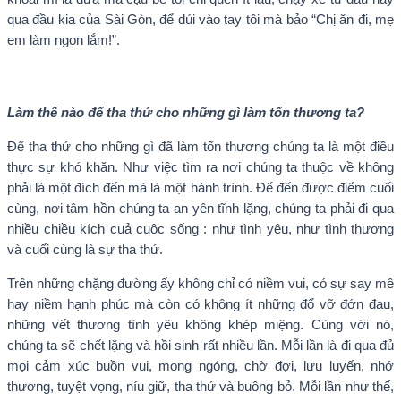
qua đầu kia của Sài Gòn, để dúi vào tay tôi mà bảo “Chị ăn đi, mẹ
em làm ngon lắm!”.
Làm thế nào để tha thứ cho những gì làm tổn thương ta
?
Để tha thứ cho những gì đã làm tổn thương chúng ta là một điều
thực sự khó khăn. Như việc tìm ra nơi chúng ta thuộc về không
phải là một đích đến mà là một hành trình. Để đến được điểm cuối
cùng, nơi tâm hồn chúng ta an yên tĩnh lặng, chúng ta phải đi qua
nhiều chiều kích cuả cuộc sống : như tình yêu, như tình thương
và cuối cùng là sự tha thứ.
Trên những chặng đường ấy không chỉ có niềm vui, có sự say mê
hay niềm hạnh phúc mà còn có không ít những đổ vỡ đớn đau,
những vết thương tình yêu không khép miệng. Cùng với nó,
chúng ta sẽ chết lặng và hồi sinh rất nhiều lần. Mỗi lần là đi qua đủ
mọi cảm xúc buồn vui, mong ngóng, chờ đợi, lưu luyến, nhớ
thương, tuyệt vọng, níu giữ, tha thứ và buông bỏ. Mỗi lần như thế,