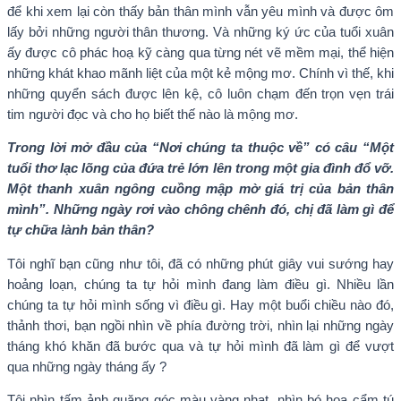
để khi xem lại còn thấy bản thân mình vẫn yêu mình và được ôm
lấy bởi những người thân thương. Và những ký ức của tuổi xuân
ấy được cô phác hoạ kỹ càng qua từng nét vẽ mềm mại, thể hiện
những khát khao mãnh liệt của một kẻ mộng mơ. Chính vì thế, khi
những quyển sách được lên kệ, cô luôn chạm đến trọn vẹn trái
tim người đọc và cho họ biết thế nào là mộng mơ.
Trong lời mở đầu của “Nơi chúng ta thuộc về” có câu “Một
tuổi thơ lạc lõng của đứa trẻ lớn lên trong một gia đình đổ vỡ.
Một thanh xuân ngông cuồng mập mờ giá trị của bản thân
mình”. Những ngày rơi vào chông chênh đó, chị đã làm gì để
tự chữa lành bản thân?
Tôi nghĩ bạn cũng như tôi, đã có những phút giây vui sướng hay
hoảng loạn, chúng ta tự hỏi mình đang làm điều gì. Nhiều lần
chúng ta tự hỏi mình sống vì điều gì. Hay một buổi chiều nào đó,
thảnh thơi, bạn ngồi nhìn về phía đường trời, nhìn lại những ngày
tháng khó khăn đã bước qua và tự hỏi mình đã làm gì để vượt
qua những ngày tháng ấy ?
Tôi nhìn tấm ảnh quăng góc màu vàng nhạt, nhìn bó hoa cẩm tú