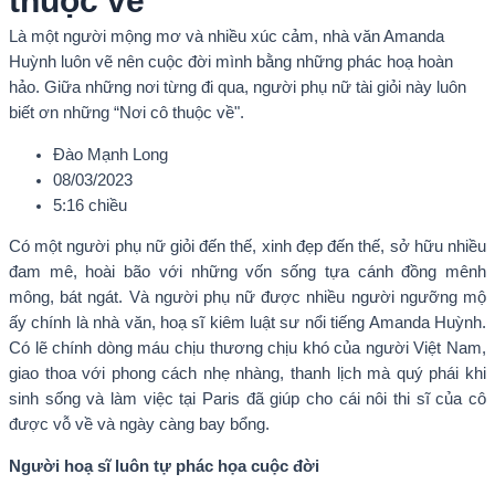
thuộc về”
Là một người mộng mơ và nhiều xúc cảm, nhà văn Amanda
Huỳnh luôn vẽ nên cuộc đời mình bằng những phác hoạ hoàn
hảo. Giữa những nơi từng đi qua, người phụ nữ tài giỏi này luôn
biết ơn những “Nơi cô thuộc về".
Đào Mạnh Long
08/03/2023
5:16 chiều
Có một người phụ nữ giỏi đến thế, xinh đẹp đến thế, sở hữu nhiều
đam mê, hoài bão với những vốn sống tựa cánh đồng mênh
mông, bát ngát. Và người phụ nữ được nhiều người ngưỡng mộ
ấy chính là nhà văn, hoạ sĩ kiêm luật sư nổi tiếng Amanda Huỳnh.
Có lẽ chính dòng máu chịu thương chịu khó của người Việt Nam,
giao thoa với phong cách nhẹ nhàng, thanh lịch mà quý phái khi
sinh sống và làm việc tại Paris đã giúp cho cái nôi thi sĩ của cô
được vỗ về và ngày càng bay bổng.
Người hoạ sĩ luôn tự phác họa cuộc đời