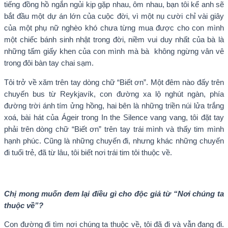
tiếng đồng hồ ngắn ngủi kịp gặp nhau, ôm nhau, bạn tôi kể anh sẽ
bắt đầu một dự án lớn của cuộc đời, vì một nụ cười chỉ vài giây
của một phụ nữ nghèo khó chưa từng mua được cho con mình
một chiếc bánh sinh nhật trong đời, niềm vui duy nhất của bà là
những tấm giấy khen của con mình mà bà không ngừng vân vê
trong đôi bàn tay chai sạm.
Tôi trở về xăm trên tay dòng chữ “Biết ơn”. Một đêm nào đấy trên
chuyến bus từ Reykjavík, con đường xa lộ nghút ngàn, phía
đường trời ánh tím ửng hồng, hai bên là những triền núi lửa trắng
xoá, bài hát của Ágeir trong In the Silence vang vang, tôi đặt tay
phải trên dòng chữ “Biết ơn” trên tay trái mình và thấy tim mình
hạnh phúc. Cũng là những chuyến đi, nhưng khác những chuyến
đi tuổi trẻ, đã từ lâu, tôi biết nơi trái tim tôi thuộc về.
Chị mong muốn đem lại điều gì cho độc giả từ “Nơi chúng ta
thuộc về”
?
Con đường đi tìm nơi chúng ta thuộc về, tôi đã đi và vẫn đang đi.