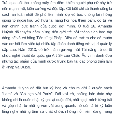
Trải qua tuổi thơ không mấy êm đềm khiến người phụ nữ này trở
nên mạnh mẽ, kiên cường và độc lập. Cô biết chỉ có thành công là
cách an toàn nhất để phủ lên mình lớp vỏ bọc chống lại những
giông tố ngoài kia. Sở hữu tài năng hội hoạ thiên bẩm, cô tự vẽ
nên chính bức tranh của cuộc đời mình. Ở tuổi 28, Amanda
Huỳnh đã truyền cảm hứng đến giới trẻ bởi thành tích học tập
đáng nể và có bằng Tiến sĩ tại Pháp. Điều đó mở ra cho cô muôn
vàn cơ hội làm việc tại nhiều tập đoàn danh tiếng với vị trí quản lý
cấp cao. Năm 2013, cô trở thành gương mặt Tài năng trẻ do tổ
chức nghệ thuật đa quốc gia Art 3F của Châu Âu vinh danh đưa
những tác phẩm của mình được trưng bày tại các phòng triển lãm
ở Pháp và Dubai.
Amanda Huỳnh đã đặt bút ký hoạ và cho ra đời 2 quyển sách
“Lam” và “Có hẹn với Paris”. Đối với cô, những bản thảo này
không chỉ là cuốn nhật ký ghi lại cuộc đời, những gì mình từng trải
và góp nhặt từ những vụn vặt xung quanh, nó còn là tri kỷ luôn
lắng nghe những tâm sự chất chứa, những nỗi niềm đang mang