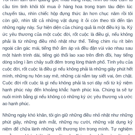
cầu tím tinh khôi tôi mua ở hàng hoa trong trạm tàu điện lúc
chuyển tàu, nhìn chiếc hộp đựng thức ăn hơn chục năm rồi tôi
còn giữ, nhìn tất cả những vật dụng ít ỏi còn theo tôi đến tận
những ngày này. Sự hiện diện của chúng quả là một điều kỳ lạ. Ký
ức yêu thương của một cuộc đời, rốt cuộc là điều gì, nếu không
phải là từ những điều nhỏ nhặt như thế. Tiếng chim ríu rít bên
ngoài căn gác mái, tiếng thở ấm áp và đều đặn vùi vào nhau sau
một hành trình dài, tiếng gió thổi lao xao trên đỉnh đồi, hay tiếng
dòng sông ì ầm chảy suốt đêm trong lòng thành phố. Tình yêu của
cuộc đời, rốt cuộc là điều gì nếu không phải là những giây phút hết
mình, những nụ hôn say mê, những cái nắm tay siết vai, ôm chặt.
Cuộc đời rốt cuộc là gì nếu không phải là sợi dây nối từ kỷ niệm
hạnh phúc này đến khoảng khắc hạnh phúc kia. Chúng ta sẽ tự
nuôi mình bằng gì nếu không có những ký ức yêu thương và ước
ao hạnh phúc.
Những ngày khó khăn, tôi gìn giữ những điều nhỏ nhặt như những
phút giây, những ánh mắt, những nụ cười, những vật dụng kỷ
niệm để chữa lành những vết thương lớn trong mình. Tự nghiệm