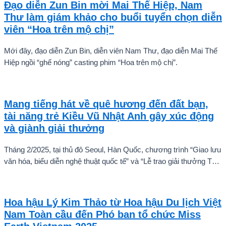
Đạo diễn Zun Bin mời Mai Thế Hiệp, Nam
Thư làm giám khảo cho buổi tuyển chọn diễn
viên “Hoa trên mộ chị”
Mới đây, đạo diễn Zun Bin, diễn viên Nam Thư, đạo diễn Mai Thế
Hiệp ngồi “ghế nóng” casting phim “Hoa trên mộ chị”.
Mang tiếng hát về quê hương đến đất bạn,
tài năng trẻ Kiều Vũ Nhật Anh gây xúc động
và giành giải thưởng
Tháng 2/2025, tại thủ đô Seoul, Hàn Quốc, chương trình “Giao lưu
văn hóa, biểu diễn nghệ thuật quốc tế” và “Lễ trao giải thưởng Tài
năng quốc tế cho trẻ em” đã diễn ra với sự góp mặt của nhiều tài
năng nghệ thuật đến từ các quốc gia khác nhau. Trong số đó, Kiều
Vũ Nhật Anh, chàng trai tuổi teen đến từ Hà Nội, Việt Nam, đã gây
Hoa hậu Lý Kim Thảo từ Hoa hậu Du lịch Việt
ấn tượng mạnh với giọng hát trữ tình sâu lắng, mang đậm hơi thở
Nam Toàn cầu đến Phó ban tổ chức Miss
quê hương.