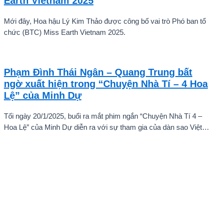
Earth Vietnam 2025
Mới đây, Hoa hậu Lý Kim Thảo được công bố vai trò Phó ban tổ
chức (BTC) Miss Earth Vietnam 2025.
Phạm Đình Thái Ngân – Quang Trung bất
ngờ xuất hiện trong “Chuyện Nhà Tí – 4 Hoa
Lệ” của Minh Dự
Tối ngày 20/1/2025, buổi ra mắt phim ngắn “Chuyện Nhà Tí 4 –
Hoa Lệ” của Minh Dự diễn ra với sự tham gia của dàn sao Việt
như: NSND Kim Xuân, nghệ sĩ Gia Bảo, gia đình diễn viên Quang
Tuấn – Linh Phi, diễn viên Thuận Nguyễn, các “Anh Trai Say Hi”
Quang Trung – Phạm Đình Thái Ngân, người mẫu Phạm Kiên…