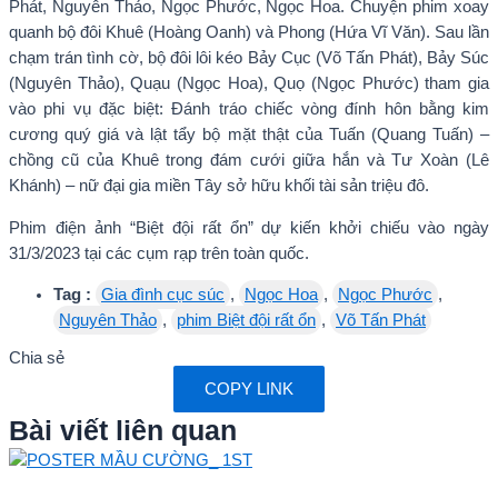
Phát, Nguyên Thảo, Ngọc Phước, Ngọc Hoa. Chuyện phim xoay
quanh bộ đôi Khuê (Hoàng Oanh) và Phong (Hứa Vĩ Văn). Sau lần
chạm trán tình cờ, bộ đôi lôi kéo Bảy Cục (Võ Tấn Phát), Bảy Súc
(Nguyên Thảo), Quạu (Ngọc Hoa), Quọ (Ngọc Phước) tham gia
vào phi vụ đặc biệt: Đánh tráo chiếc vòng đính hôn bằng kim
cương quý giá và lật tẩy bộ mặt thật của Tuấn (Quang Tuấn) –
chồng cũ của Khuê trong đám cưới giữa hắn và Tư Xoàn (Lê
Khánh) – nữ đại gia miền Tây sở hữu khối tài sản triệu đô.
Phim điện ảnh “Biệt đội rất ổn” dự kiến khởi chiếu vào ngày
31/3/2023 tại các cụm rạp trên toàn quốc.
Tag :
Gia đình cục súc
,
Ngọc Hoa
,
Ngọc Phước
,
Nguyên Thảo
,
phim Biệt đội rất ổn
,
Võ Tấn Phát
Chia sẻ
COPY LINK
Bài viết liên quan