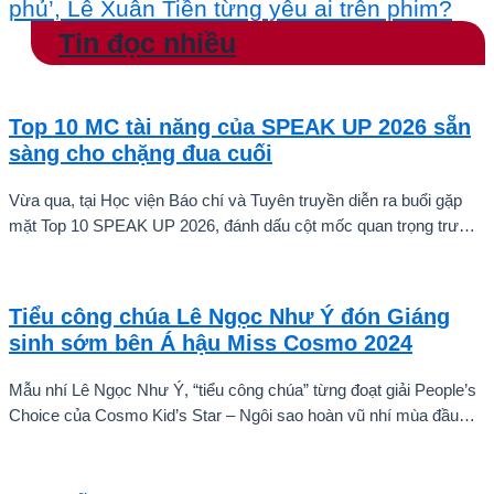
phủ’, Lê Xuân Tiền từng yêu ai trên phim?
Tin đọc nhiều
Top 10 MC tài năng của SPEAK UP 2026 sẵn
sàng cho chặng đua cuối
Vừa qua, tại Học viện Báo chí và Tuyên truyền diễn ra buổi gặp
mặt Top 10 SPEAK UP 2026, đánh dấu cột mốc quan trọng trước
khi các thí sinh chính thức bước vào giai đoạn tăng tốc của cuộc
thi.
Tiểu công chúa Lê Ngọc Như Ý đón Giáng
sinh sớm bên Á hậu Miss Cosmo 2024
Mẫu nhí Lê Ngọc Như Ý, “tiểu công chúa” từng đoạt giải People’s
Choice của Cosmo Kid’s Star – Ngôi sao hoàn vũ nhí mùa đầu
tiên tự tin thả dáng bên Á hậu Miss Cosmo 2024 – Mook
Karnruethai Tassabut trong bộ ảnh đón Giáng Sinh sớm.