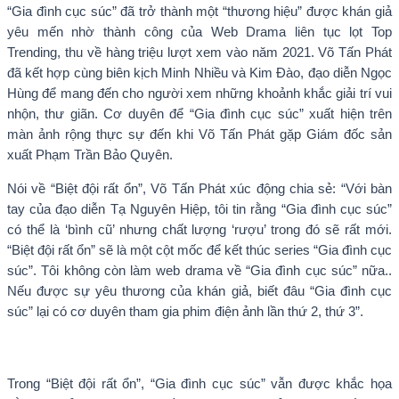
“Gia đình cục súc” đã trở thành một “thương hiệu” được khán giả
yêu mến nhờ thành công của Web Drama liên tục lọt Top
Trending, thu về hàng triệu lượt xem vào năm 2021. Võ Tấn Phát
đã kết hợp cùng biên kịch Minh Nhiều và Kim Đào, đạo diễn Ngọc
Hùng để mang đến cho người xem những khoảnh khắc giải trí vui
nhộn, thư giãn. Cơ duyên để “Gia đình cục súc” xuất hiện trên
màn ảnh rộng thực sự đến khi Võ Tấn Phát gặp Giám đốc sản
xuất Phạm Trần Bảo Quyên.
Nói về “Biệt đội rất ổn”, Võ Tấn Phát xúc động chia sẻ: “Với bàn
tay của đạo diễn Tạ Nguyên Hiệp, tôi tin rằng “Gia đình cục súc”
có thể là ‘bình cũ’ nhưng chất lượng ‘rượu’ trong đó sẽ rất mới.
“Biệt đội rất ổn” sẽ là một cột mốc để kết thúc series “Gia đình cục
súc”. Tôi không còn làm web drama về “Gia đình cục súc” nữa..
Nếu được sự yêu thương của khán giả, biết đâu “Gia đình cục
súc” lại có cơ duyên tham gia phim điện ảnh lần thứ 2, thứ 3”.
Trong “Biệt đội rất ổn”, “Gia đình cục súc” vẫn được khắc họa