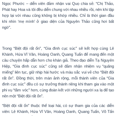
Ngọc Phước – diễn viên đảm nhận vai Quọ chia sẻ: “Chị Thảo,
Phát hay Hoa và tôi đều diễn chung với nhau nhiều rồi, nên khi tập
hợp lại với nhau cũng không bị khớp nhiều. Chỉ là thời gian đầu
khi nhìn ‘mẹ mình’ ở giao diện của Nguyên Thảo cũng hơi bất
ngờ”.
Trong “Biệt đội rất ổn”, “Gia đình cục súc” sẽ kết hợp cùng Lê
Khánh, Hứa Vĩ Văn, Hoàng Oanh, Quang Tuấn để mang đến một
câu chuyện hấp dẫn hơn cho khán giả. Theo đạo diễn Tạ Nguyên
Hiệp, “Gia đình cục súc” cũng sẽ đảm nhận nhiệm vụ “quăng
miếng” liên tục, giữ nhịp hài hước và màu sắc vui vẻ cho “Biệt đội
rất ổn”. Đồng thời, trên màn ảnh rộng, mỗi thành viên của “Gia
đình cục súc” đều có sự trưởng thành riêng khi tham gia vào một
phi vụ “tầm vóc” hơn, cùng đoàn kết với những người xa lạ để tạo
nên một “Biệt đội rất ổn”.
“Biệt đội rất ổn” thuộc thể loại hài, có sự tham gia của các diễn
viên: Lê Khánh, Hứa Vĩ Văn, Hoàng Oanh, Quang Tuấn, Võ Tấn