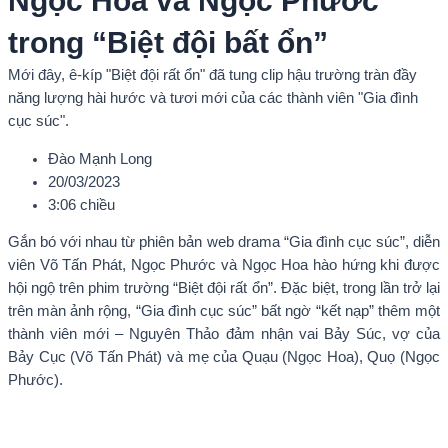
Ngọc Hoa và Ngọc Phước
trong “Biệt đội bất ổn”
Mới đây, ê-kíp "Biệt đội rất ổn" đã tung clip hậu trường tràn đầy
năng lượng hài hước và tươi mới của các thành viên "Gia đình
cục súc".
Đào Mạnh Long
20/03/2023
3:06 chiều
Gắn bó với nhau từ phiên bản web drama “Gia đình cục súc”, diễn
viên Võ Tấn Phát, Ngọc Phước và Ngọc Hoa hào hứng khi được
hội ngộ trên phim trường “Biệt đội rất ổn”. Đặc biệt, trong lần trở lại
trên màn ảnh rộng, “Gia đình cục súc” bất ngờ “kết nạp” thêm một
thành viên mới – Nguyên Thảo đảm nhận vai Bảy Súc, vợ của
Bảy Cục (Võ Tấn Phát) và mẹ của Quạu (Ngọc Hoa), Quọ (Ngọc
Phước).