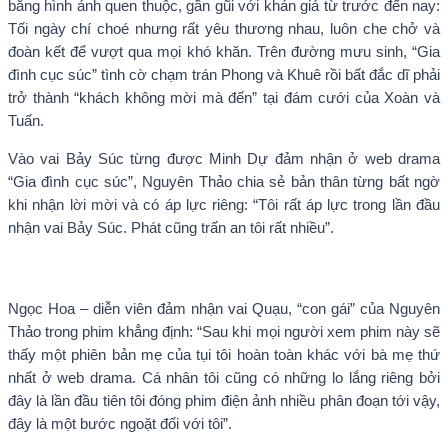
bằng hình ảnh quen thuộc, gần gũi với khán giả từ trước đến nay:
Tối ngày chí choé nhưng rất yêu thương nhau, luôn che chở và
đoàn kết để vượt qua mọi khó khăn. Trên đường mưu sinh, “Gia
đình cục súc” tình cờ chạm trán Phong và Khuê rồi bất đắc dĩ phải
trở thành “khách không mời mà đến” tại đám cưới của Xoàn và
Tuấn.
Vào vai Bảy Súc từng được Minh Dự đảm nhận ở web drama
“Gia đình cục súc”, Nguyên Thảo chia sẻ bản thân từng bất ngờ
khi nhận lời mời và có áp lực riêng: “Tôi rất áp lực trong lần đầu
nhận vai Bảy Súc. Phát cũng trấn an tôi rất nhiều”.
Ngọc Hoa – diễn viên đảm nhận vai Quạu, “con gái” của Nguyên
Thảo trong phim khẳng định: “Sau khi mọi người xem phim này sẽ
thấy một phiên bản mẹ của tụi tôi hoàn toàn khác với bà mẹ thứ
nhất ở web drama. Cá nhân tôi cũng có những lo lắng riêng bởi
đây là lần đầu tiên tôi đóng phim điện ảnh nhiều phân đoạn tới vậy,
đây là một bước ngoặt đối với tôi”.