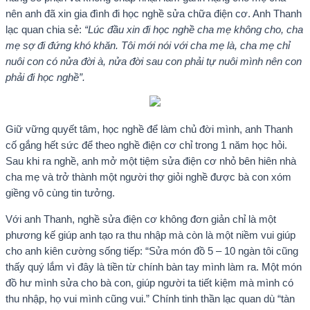
nên anh đã xin gia đình đi học nghề sửa chữa điện cơ. Anh Thanh
lạc quan chia sẻ:
“Lúc đầu xin đi học nghề cha mẹ không cho, cha
mẹ sợ đi đứng khó khăn. Tôi mới nói với cha mẹ là, cha mẹ chỉ
nuôi con có nửa đời à, nửa đời sau con phải tự nuôi mình nên con
phải đi học nghề”.
Giữ vững quyết tâm, học nghề để làm chủ đời mình, anh Thanh
cố gắng hết sức để theo nghề điện cơ chỉ trong 1 năm học hỏi.
Sau khi ra nghề, anh mở một tiệm sửa điện cơ nhỏ bên hiên nhà
cha mẹ và trở thành một người thợ giỏi nghề được bà con xóm
giềng vô cùng tin tưởng.
Với anh Thanh, nghề sửa điện cơ không đơn giản chỉ là một
phương kế giúp anh tạo ra thu nhập mà còn là một niềm vui giúp
cho anh kiên cường sống tiếp: “Sửa món đồ 5 – 10 ngàn tôi cũng
thấy quý lắm vì đây là tiền từ chính bàn tay mình làm ra. Một món
đồ hư mình sửa cho bà con, giúp người ta tiết kiệm mà mình có
thu nhập, họ vui mình cũng vui.” Chính tinh thần lạc quan dù “tàn