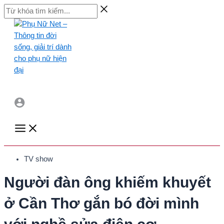
Skip
Từ
to
khóa
content
tìm
kiếm...
Main
Menu
TV show
Người đàn ông khiếm khuyết
ở Cần Thơ gắn bó đời mình