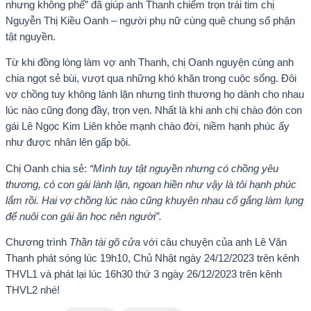
nhưng không phế” đã giúp anh Thanh chiếm trọn trái tim chị
Nguyễn Thị Kiều Oanh – người phụ nữ cùng quê chung số phận
tật nguyền.
Từ khi đồng lòng làm vợ anh Thanh, chị Oanh nguyện cùng anh
chia ngọt sẻ bùi, vượt qua những khó khăn trong cuộc sống. Đôi
vợ chồng tuy không lành lặn nhưng tình thương họ dành cho nhau
lúc nào cũng đong đầy, trọn vẹn. Nhất là khi anh chị chào đón con
gái Lê Ngọc Kim Liên khỏe mạnh chào đời, niềm hạnh phúc ấy
như được nhân lên gấp bội.
Chị Oanh chia sẻ:
“Mình tuy tật nguyền nhưng có chồng yêu
thương, có con gái lành lặn, ngoan hiền như vậy là tôi hạnh phúc
lắm rồi. Hai vợ chồng lúc nào cũng khuyên nhau cố gắng làm lụng
để nuôi con gái ăn học nên người”.
Chương trình
Thần tài gõ cửa
với câu chuyện của anh Lê Văn
Thanh phát sóng lúc 19h10, Chủ Nhật ngày 24/12/2023 trên kênh
THVL1 và phát lại lúc 16h30 thứ 3 ngày 26/12/2023 trên kênh
THVL2 nhé!