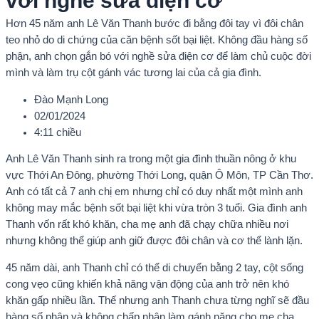
với nghề sửa điện cơ
Hơn 45 năm anh Lê Văn Thanh bước đi bằng đôi tay vì đôi chân
teo nhỏ do di chứng của căn bệnh sốt bại liệt. Không đầu hàng số
phận, anh chọn gắn bó với nghề sửa điện cơ để làm chủ cuộc đời
mình và làm trụ cột gánh vác tương lai của cả gia đình.
Đào Mạnh Long
02/01/2024
4:11 chiều
Anh Lê Văn Thanh sinh ra trong một gia đình thuần nông ở khu
vực Thới An Đông, phường Thới Long, quận Ô Môn, TP Cần Thơ.
Anh có tất cả 7 anh chị em nhưng chỉ có duy nhất một mình anh
không may mắc bệnh sốt bại liệt khi vừa tròn 3 tuổi. Gia đình anh
Thanh vốn rất khó khăn, cha mẹ anh đã chạy chữa nhiều nơi
nhưng không thể giúp anh giữ được đôi chân và cơ thể lành lặn.
45 năm dài, anh Thanh chỉ có thể di chuyển bằng 2 tay, cột sống
cong vẹo cũng khiến khả năng vận động của anh trở nên khó
khăn gấp nhiều lần. Thế nhưng anh Thanh chưa từng nghĩ sẽ đầu
hàng số phận và không chấp nhận làm gánh nặng cho mẹ cha