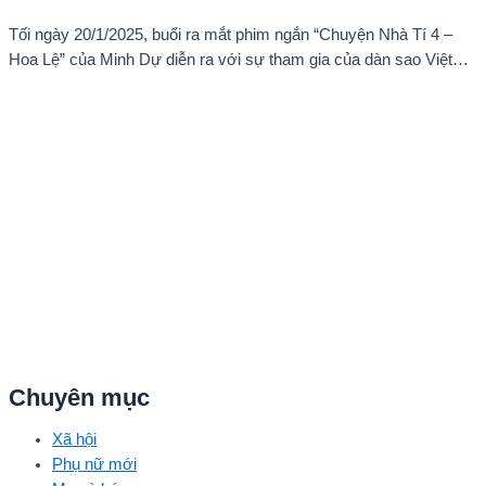
Tối ngày 20/1/2025, buổi ra mắt phim ngắn “Chuyện Nhà Tí 4 –
Hoa Lệ” của Minh Dự diễn ra với sự tham gia của dàn sao Việt
như: NSND Kim Xuân, nghệ sĩ Gia Bảo, gia đình diễn viên Quang
Tuấn – Linh Phi, diễn viên Thuận Nguyễn, các “Anh Trai Say Hi”
Quang Trung – Phạm Đình Thái Ngân, người mẫu Phạm Kiên…
Chuyên mục
Xã hội
Phụ nữ mới