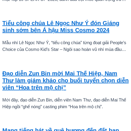
khi các thí sinh chính thức bước vào giai đoạn tăng tốc của cuộc
thi.
Tiểu công chúa Lê Ngọc Như Ý đón Giáng
sinh sớm bên Á hậu Miss Cosmo 2024
Mẫu nhí Lê Ngọc Như Ý, “tiểu công chúa” từng đoạt giải People’s
Choice của Cosmo Kid’s Star – Ngôi sao hoàn vũ nhí mùa đầu
tiên tự tin thả dáng bên Á hậu Miss Cosmo 2024 – Mook
Karnruethai Tassabut trong bộ ảnh đón Giáng Sinh sớm.
Đạo diễn Zun Bin mời Mai Thế Hiệp, Nam
Thư làm giám khảo cho buổi tuyển chọn diễn
viên “Hoa trên mộ chị”
Mới đây, đạo diễn Zun Bin, diễn viên Nam Thư, đạo diễn Mai Thế
Hiệp ngồi “ghế nóng” casting phim “Hoa trên mộ chị”.
Mang tiếng hát về quê hương đến đất bạn,