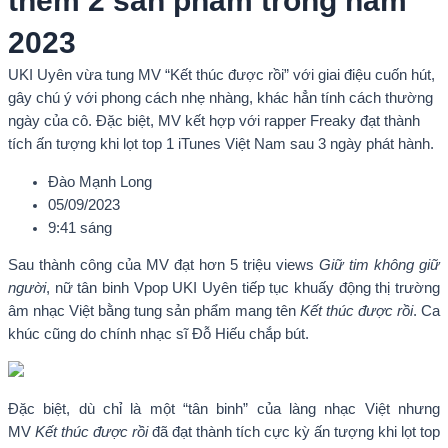
thêm 2 sản phẩm trong năm
2023
UKI Uyên vừa tung MV “Kết thúc được rồi” với giai điệu cuốn hút,
gây chú ý với phong cách nhẹ nhàng, khác hẳn tính cách thường
ngày của cô. Đặc biệt, MV kết hợp với rapper Freaky đạt thành
tích ấn tượng khi lọt top 1 iTunes Việt Nam sau 3 ngày phát hành.
Đào Mạnh Long
05/09/2023
9:41 sáng
Sau thành công của MV đạt hơn 5 triệu views
Giữ tim không giữ
người
, nữ tân binh Vpop UKI Uyên tiếp tục khuấy động thị trường
âm nhạc Việt bằng tung sản phẩm mang tên
Kết thúc được rồi
. Ca
khúc cũng do chính nhạc sĩ Đỗ Hiếu chắp bút.
Đặc biệt, dù chỉ là một “tân binh” của làng nhạc Việt nhưng
MV
Kết thúc được rồi
đã đạt thành tích cực kỳ ấn tượng khi lọt top