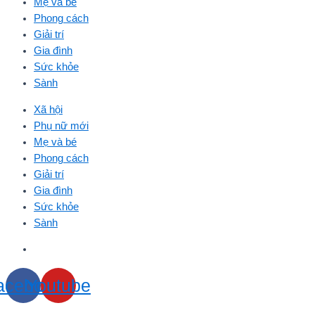
Mẹ và bé
Phong cách
Giải trí
Gia đình
Sức khỏe
Sành
Xã hội
Phụ nữ mới
Mẹ và bé
Phong cách
Giải trí
Gia đình
Sức khỏe
Sành
acebook
Youtube