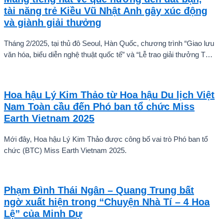
tài năng trẻ Kiều Vũ Nhật Anh gây xúc động
và giành giải thưởng
Tháng 2/2025, tại thủ đô Seoul, Hàn Quốc, chương trình “Giao lưu
văn hóa, biểu diễn nghệ thuật quốc tế” và “Lễ trao giải thưởng Tài
năng quốc tế cho trẻ em” đã diễn ra với sự góp mặt của nhiều tài
năng nghệ thuật đến từ các quốc gia khác nhau. Trong số đó, Kiều
Vũ Nhật Anh, chàng trai tuổi teen đến từ Hà Nội, Việt Nam, đã gây
Hoa hậu Lý Kim Thảo từ Hoa hậu Du lịch Việt
ấn tượng mạnh với giọng hát trữ tình sâu lắng, mang đậm hơi thở
Nam Toàn cầu đến Phó ban tổ chức Miss
quê hương.
Earth Vietnam 2025
Mới đây, Hoa hậu Lý Kim Thảo được công bố vai trò Phó ban tổ
chức (BTC) Miss Earth Vietnam 2025.
Phạm Đình Thái Ngân – Quang Trung bất
ngờ xuất hiện trong “Chuyện Nhà Tí – 4 Hoa
Lệ” của Minh Dự