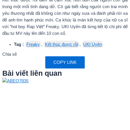
Kết thúc được rồi
diễn tả cảm xúc hỗn độn của người con gái
trong một mối tình dang dở. Cô gái biết rằng người con trai mình
yêu thương nhất đã không còn như ngày xưa và đành phải rời xa
để anh tìm hạnh phúc mới. Ca khúc là màn kết hợp của nữ ca sĩ
với “hot boy Rap Việt” Freaky. UKI Uyên đã từng tiết lộ chi phí để
đầu tư MV này lên đến 10 con số.
Tag :
Freaky
,
Kết thúc được rồi
,
UKI Uyên
Chia sẻ
COPY LINK
Bài viết liên quan