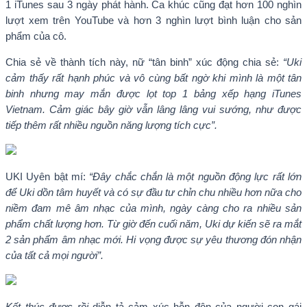
1 iTunes sau 3 ngày phát hành. Ca khúc cũng đạt hơn 100 nghìn
lượt xem trên YouTube và hơn 3 nghìn lượt bình luận cho sản
phẩm của cô.
Chia sẻ về thành tích này, nữ “tân binh” xúc động chia sẻ:
“Uki
cảm thấy rất hạnh phúc và vô cùng bất ngờ khi mình là một tân
binh nhưng may mắn được lọt top 1 bảng xếp hạng iTunes
Vietnam. Cảm giác bây giờ vẫn lâng lâng vui sướng, như được
tiếp thêm rất nhiều nguồn năng lượng tích cực”.
UKI Uyên bật mí:
“Đây chắc chắn là một nguồn động lực rất lớn
để Uki dồn tâm huyết và có sự đầu tư chỉn chu nhiều hơn nữa cho
niềm đam mê âm nhạc của mình, ngày càng cho ra nhiều sản
phẩm chất lượng hơn. Từ giờ đến cuối năm, Uki dự kiến sẽ ra mắt
2 sản phẩm âm nhạc mới. Hi vọng được sự yêu thương đón nhận
của tất cả mọi người”.