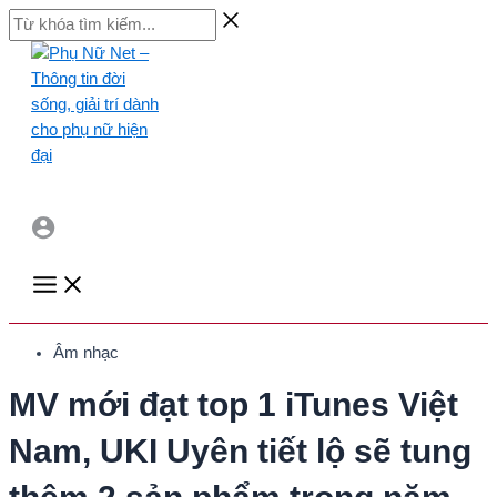
Skip
Từ
to
khóa
content
tìm
kiếm...
Main
Menu
Âm nhạc
MV mới đạt top 1 iTunes Việt
Nam, UKI Uyên tiết lộ sẽ tung