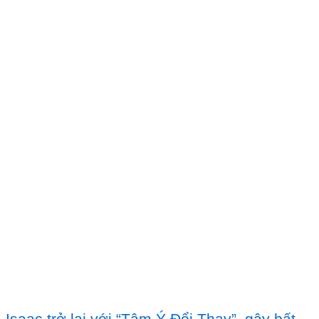
Isaac trở lại với “Tâm Ý Đổi Thay”, gây bất