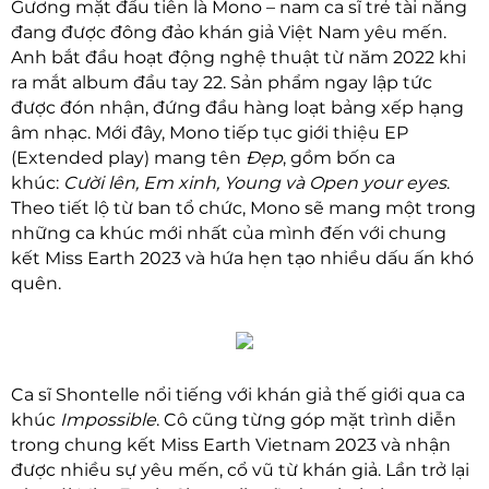
Gương mặt đầu tiên là Mono – nam ca sĩ trẻ tài năng
đang được đông đảo khán giả Việt Nam yêu mến.
Anh bắt đầu hoạt động nghệ thuật từ năm 2022 khi
ra mắt album đầu tay 22. Sản phẩm ngay lập tức
được đón nhận, đứng đầu hàng loạt bảng xếp hạng
âm nhạc. Mới đây, Mono tiếp tục giới thiệu EP
(Extended play) mang tên
Đẹp
, gồm bốn ca
khúc:
Cười lên, Em xinh, Young và Open your eyes
.
Theo tiết lộ từ ban tổ chức, Mono sẽ mang một trong
những ca khúc mới nhất của mình đến với chung
kết Miss Earth 2023 và hứa hẹn tạo nhiều dấu ấn khó
quên.
Ca sĩ Shontelle nổi tiếng với khán giả thế giới qua ca
khúc
Impossible
. Cô cũng từng góp mặt trình diễn
trong chung kết Miss Earth Vietnam 2023 và nhận
được nhiều sự yêu mến, cổ vũ từ khán giả. Lần trở lại