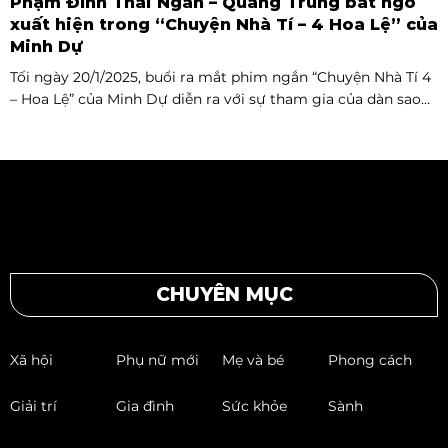
Phạm Đình Thái Ngân – Quang Trung bất ngờ
xuất hiện trong “Chuyện Nhà Tí – 4 Hoa Lệ” của
Minh Dự
Tối ngày 20/1/2025, buổi ra mắt phim ngắn “Chuyện Nhà Tí 4
– Hoa Lệ” của Minh Dự diễn ra với sự tham gia của dàn sao
Việt như: NSND Kim Xuân, nghệ sĩ Gia Bảo, gia đình diễn
viên Quang Tuấn – Linh Phi, diễn viên Thuận Nguyễn, các
“Anh Trai Say Hi” Quang Trung – Phạm Đình Thái Ngân,
người mẫu Phạm Kiên…
CHUYÊN MỤC
Xã hội
Phụ nữ mới
Mẹ và bé
Phong cách
Giải trí
Gia đình
Sức khỏe
Sành