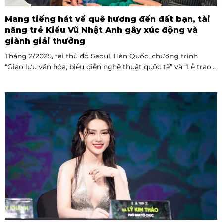
Mang tiếng hát về quê hương đến đất bạn, tài
năng trẻ Kiều Vũ Nhật Anh gây xúc động và
giành giải thưởng
Tháng 2/2025, tại thủ đô Seoul, Hàn Quốc, chương trình
“Giao lưu văn hóa, biểu diễn nghệ thuật quốc tế” và “Lễ trao
giải thưởng Tài năng quốc tế cho trẻ em” đã diễn ra với sự
góp mặt của nhiều tài năng nghệ thuật đến từ các quốc gia
khác nhau. Trong số đó, Kiều Vũ Nhật Anh, chàng trai tuổi
teen đến từ Hà Nội, Việt Nam, đã gây ấn tượng mạnh với
giọng hát trữ tình sâu lắng, mang đậm hơi thở quê hương.