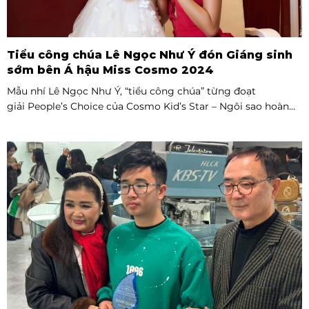
Tiểu công chúa Lê Ngọc Như Ý đón Giáng sinh
sớm bên Á hậu Miss Cosmo 2024
Mẫu nhí Lê Ngọc Như Ý, “tiểu công chúa” từng đoạt
giải People’s Choice của Cosmo Kid’s Star – Ngôi sao hoàn
vũ nhí mùa đầu tiên tự tin thả dáng bên Á hậu Miss Cosmo
2024 – Mook Karnruethai Tassabut trong bộ ảnh đón Giáng
Sinh sớm.