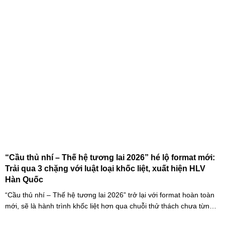
thi.
“Cầu thủ nhí – Thế hệ tương lai 2026” hé lộ format mới:
Trải qua 3 chặng với luật loại khốc liệt, xuất hiện HLV
Hàn Quốc
“Cầu thủ nhí – Thế hệ tương lai 2026” trở lại với format hoàn toàn
mới, sẽ là hành trình khốc liệt hơn qua chuỗi thử thách chưa từng
có và quá trình huấn luyện chuyên sâu. Mùa giải hứa hẹn sẽ là