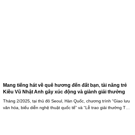
Mang tiếng hát về quê hương đến đất bạn, tài năng trẻ
Kiều Vũ Nhật Anh gây xúc động và giành giải thưởng
Tháng 2/2025, tại thủ đô Seoul, Hàn Quốc, chương trình “Giao lưu
văn hóa, biểu diễn nghệ thuật quốc tế” và “Lễ trao giải thưởng Tài
năng quốc tế cho trẻ em” đã diễn ra với sự góp mặt của nhiều tài
năng nghệ thuật đến từ các quốc gia khác nhau. Trong số đó, Kiều
Vũ Nhật Anh, chàng trai tuổi teen đến từ Hà Nội, Việt Nam, đã gây
ấn tượng mạnh với giọng hát trữ tình sâu lắng, mang đậm hơi thở