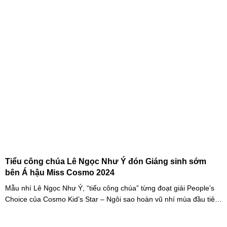
cuộc cạnh tranh cam go để tìm ra những cầu thủ nhí bản lĩnh, sẵn
sàng chinh phục thử thách.
Tiểu công chúa Lê Ngọc Như Ý đón Giáng sinh sớm
bên Á hậu Miss Cosmo 2024
Mẫu nhí Lê Ngọc Như Ý, “tiểu công chúa” từng đoạt giải People’s
Choice của Cosmo Kid’s Star – Ngôi sao hoàn vũ nhí mùa đầu tiên
tự tin thả dáng bên Á hậu Miss Cosmo 2024 – Mook Karnruethai
Tassabut trong bộ ảnh đón Giáng Sinh sớm.