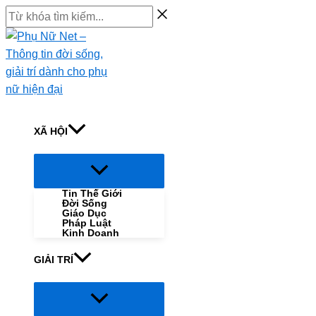
Skip
Từ
to
khóa
content
tìm
kiếm...
XÃ HỘI
Menu
Toggle
Tin Thế Giới
Đời Sống
Giáo Dục
Pháp Luật
Kinh Doanh
GIẢI TRÍ
Menu
Toggle