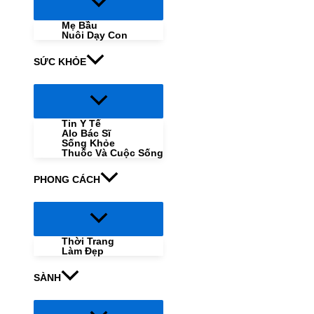
Menu
Toggle
Mẹ Bầu
Nuôi Dạy Con
SỨC KHỎE
Menu
Toggle
Tin Y Tế
Alo Bác Sĩ
Sống Khỏe
Thuốc Và Cuộc Sống
PHONG CÁCH
Menu
Toggle
Thời Trang
Làm Đẹp
SÀNH