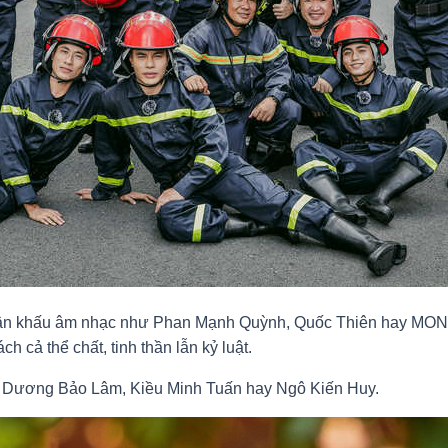
ới sân khấu âm nhạc như Phan Mạnh Quỳnh, Quốc Thiên hay MO
h cả thể chất, tinh thần lẫn kỷ luật.
Lê Dương Bảo Lâm, Kiều Minh Tuấn hay Ngô Kiến Huy.