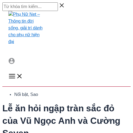
Skip
Từ
to
khóa
content
tìm
kiếm...
Main
Menu
Nổi bật
,
Sao
Lễ ăn hỏi ngập tràn sắc đỏ
của Vũ Ngọc Anh và Cường