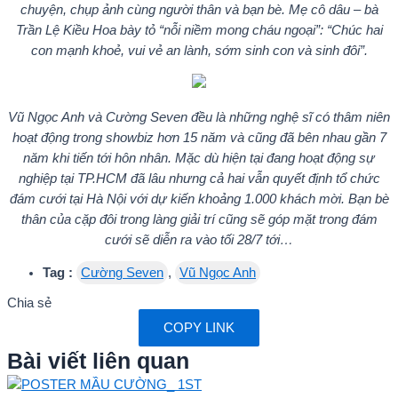
chuyện, chụp ảnh cùng người thân và bạn bè. Mẹ cô dâu – bà
Trần Lệ Kiều Hoa bày tỏ “nỗi niềm mong cháu ngoại”: “Chúc hai
con mạnh khoẻ, vui vẻ an lành, sớm sinh con và sinh đôi”.
Vũ Ngọc Anh và Cường Seven đều là những nghệ sĩ có thâm niên
hoạt động trong showbiz hơn 15 năm và cũng đã bên nhau gần 7
năm khi tiến tới hôn nhân. Mặc dù hiện tại đang hoạt động sự
nghiệp tại TP.HCM đã lâu nhưng cả hai vẫn quyết định tổ chức
đám cưới tại Hà Nội với dự kiến khoảng 1.000 khách mời. Bạn bè
thân của cặp đôi trong làng giải trí cũng sẽ góp mặt trong đám
cưới sẽ diễn ra vào tối 28/7 tới…
Tag :
Cường Seven
,
Vũ Ngọc Anh
Chia sẻ
COPY LINK
Bài viết liên quan