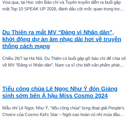
Vừa qua, tại Học viện Báo chí và Tuyên truyền diễn ra buổi gặp
mặt Top 10 SPEAK UP 2026, đánh dấu cột mốc quan trọng trước
khi các thí sinh chính thức bước vào giai đoạn tăng tốc của cuộc
thi.
Du Thiên ra mắt MV “Đảng vì Nhân dân”,
khởi động dự án âm nhạc dài hơi về truyền
thống cách mạng
Chiều 26/7 tại Hà Nội, Du Thiên có buổi gặp gỡ báo chí để chia sẻ
về MV “Đảng vì Nhân dân”. Nam ca sĩ cho biết sản phẩm phát
hành ngày 22/7 chỉ là điểm khởi đầu cho một chuỗi dự án âm
nhạc sẽ được thực hiện theo từng giai đoạn, thay vì dừng lại ở
một hay hai ca khúc.
Tiểu công chúa Lê Ngọc Như Ý đón Giáng
sinh sớm bên Á hậu Miss Cosmo 2024
Mẫu nhí Lê Ngọc Như Ý, “tiểu công chúa” từng đoạt giải People’s
Choice của Cosmo Kid’s Star – Ngôi sao hoàn vũ nhí mùa đầu
tiên tự tin thả dáng bên Á hậu Miss Cosmo 2024 – Mook
Karnruethai Tassabut trong bộ ảnh đón Giáng Sinh sớm.