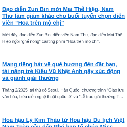
Đạo diễn Zun Bin mời Mai Thế Hiệp, Nam
Thư làm giám khảo cho buổi tuyển chọn diễn
viên “Hoa trên mộ chị”
Mới đây, đạo diễn Zun Bin, diễn viên Nam Thư, đạo diễn Mai Thế
Hiệp ngồi “ghế nóng” casting phim “Hoa trên mộ chị”.
Mang tiếng hát về quê hương đến đất bạn,
tài năng trẻ Kiều Vũ Nhật Anh gây xúc động
và giành giải thưởng
Tháng 2/2025, tại thủ đô Seoul, Hàn Quốc, chương trình “Giao lưu
văn hóa, biểu diễn nghệ thuật quốc tế” và “Lễ trao giải thưởng Tài
năng quốc tế cho trẻ em” đã diễn ra với sự góp mặt của nhiều tài
năng nghệ thuật đến từ các quốc gia khác nhau. Trong số đó, Kiều
Vũ Nhật Anh, chàng trai tuổi teen đến từ Hà Nội, Việt Nam, đã gây
Hoa hậu Lý Kim Thảo từ Hoa hậu Du lịch Việt
ấn tượng mạnh với giọng hát trữ tình sâu lắng, mang đậm hơi thở
Nam Toàn cầu đến Phó ban tổ chức Miss