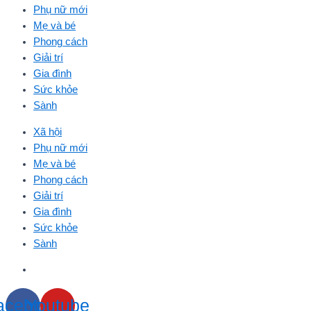
Phụ nữ mới
Mẹ và bé
Phong cách
Giải trí
Gia đình
Sức khỏe
Sành
Xã hội
Phụ nữ mới
Mẹ và bé
Phong cách
Giải trí
Gia đình
Sức khỏe
Sành
acebook
Youtube