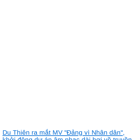
Du Thiên ra mắt MV "Đảng vì Nhân dân",
khởi động dự án âm nhạc dài hơi về truyền