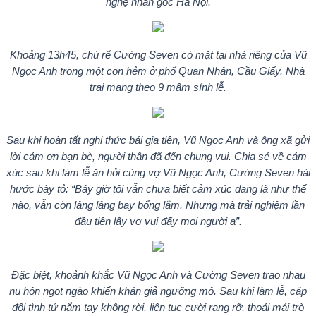
nghệ nhân gốc Hà Nội.
Khoảng 13h45, chú rể Cường Seven có mặt tại nhà riêng của Vũ
Ngọc Anh trong một con hẻm ở phố Quan Nhân, Cầu Giấy. Nhà
trai mang theo 9 mâm sính lễ.
Sau khi hoàn tất nghi thức bái gia tiên, Vũ Ngọc Anh và ông xã gửi
lời cảm ơn bạn bè, người thân đã đến chung vui. Chia sẻ về cảm
xúc sau khi làm lễ ăn hỏi cùng vợ Vũ Ngọc Anh, Cường Seven hài
hước bày tỏ: “Bây giờ tôi vẫn chưa biết cảm xúc đang là như thế
nào, vẫn còn lâng lâng bay bổng lắm. Nhưng mà trải nghiệm lần
đầu tiên lấy vợ vui đấy mọi người ạ”.
Đặc biệt, khoảnh khắc Vũ Ngọc Anh và Cường Seven trao nhau
nụ hôn ngọt ngào khiến khán giả ngưỡng mộ. Sau khi làm lễ, cặp
đôi tình tứ nắm tay không rời, liên tục cười rạng rỡ, thoải mái trò