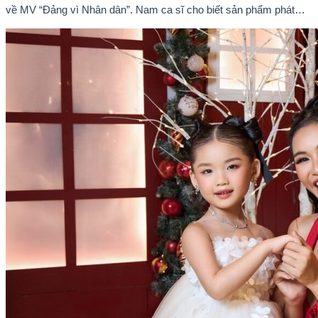
về MV “Đảng vì Nhân dân”. Nam ca sĩ cho biết sản phẩm phát
hành ngày 22/7 chỉ là điểm khởi đầu cho một chuỗi dự án âm
nhạc sẽ được thực hiện theo từng giai đoạn, thay vì dừng lại ở
một hay hai ca khúc.