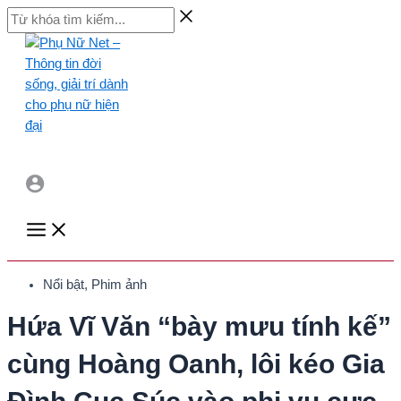
Skip
Từ
to
khóa
content
tìm
kiếm...
Main
Menu
Nổi bật
,
Phim ảnh
Hứa Vĩ Văn “bày mưu tính kế”
cùng Hoàng Oanh, lôi kéo Gia