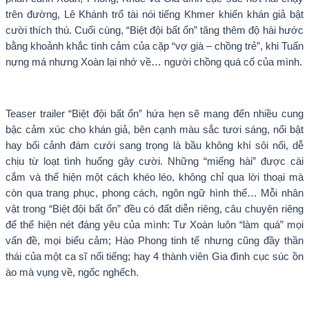
trên đường, Lê Khánh trổ tài nói tiếng Khmer khiến khán giả bật
cười thích thú. Cuối cùng, “Biệt đội bất ổn” tăng thêm độ hài hước
bằng khoảnh khắc tình cảm của cặp “vợ già – chồng trẻ”, khi Tuấn
nựng má nhưng Xoàn lại nhớ về… người chồng quá cố của mình.
Teaser trailer “Biệt đội bất ổn” hứa hẹn sẽ mang đến nhiều cung
bậc cảm xúc cho khán giả, bên cạnh màu sắc tươi sáng, nổi bật
hay bối cảnh đám cưới sang trọng là bầu không khí sôi nổi, dễ
chịu từ loạt tình huống gây cười. Những “miếng hài” được cài
cắm và thể hiện một cách khéo léo, không chỉ qua lời thoại mà
còn qua trang phục, phong cách, ngôn ngữ hình thể… Mỗi nhân
vật trong “Biệt đội bất ổn” đều có đất diễn riêng, câu chuyện riêng
để thể hiện nét đáng yêu của mình: Tư Xoàn luôn “làm quá” mọi
vấn đề, mọi biểu cảm; Hào Phong tinh tế nhưng cũng đầy thần
thái của một ca sĩ nổi tiếng; hay 4 thành viên Gia đình cục súc ồn
ào mà vụng về, ngốc nghếch.