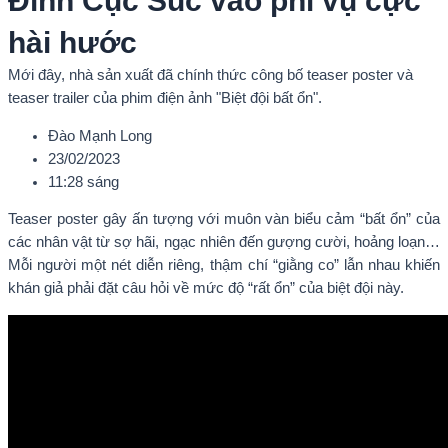
Đình Cục Súc vào phi vụ cực
hài hước
Mới đây, nhà sản xuất đã chính thức công bố teaser poster và
teaser trailer của phim điện ảnh "Biệt đội bất ổn".
Đào Mạnh Long
23/02/2023
11:28 sáng
Teaser poster gây ấn tượng với muôn vàn biểu cảm “bất ổn” của
các nhân vật từ sợ hãi, ngạc nhiên đến gượng cười, hoảng loạn…
Mỗi người một nét diễn riêng, thậm chí “giằng co” lẫn nhau khiến
khán giả phải đặt câu hỏi về mức độ “rất ổn” của biệt đội này.