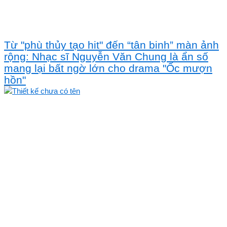
Từ "phù thủy tạo hit" đến “tân binh” màn ảnh
rộng: Nhạc sĩ Nguyễn Văn Chung là ẩn số
mang lại bất ngờ lớn cho drama "Ốc mượn
hồn"