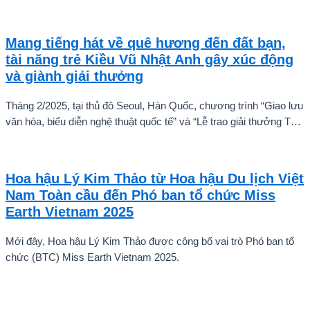
Mang tiếng hát về quê hương đến đất bạn,
tài năng trẻ Kiều Vũ Nhật Anh gây xúc động
và giành giải thưởng
Tháng 2/2025, tại thủ đô Seoul, Hàn Quốc, chương trình “Giao lưu
văn hóa, biểu diễn nghệ thuật quốc tế” và “Lễ trao giải thưởng Tài
năng quốc tế cho trẻ em” đã diễn ra với sự góp mặt của nhiều tài
năng nghệ thuật đến từ các quốc gia khác nhau. Trong số đó, Kiều
Vũ Nhật Anh, chàng trai tuổi teen đến từ Hà Nội, Việt Nam, đã gây
Hoa hậu Lý Kim Thảo từ Hoa hậu Du lịch Việt
ấn tượng mạnh với giọng hát trữ tình sâu lắng, mang đậm hơi thở
Nam Toàn cầu đến Phó ban tổ chức Miss
quê hương.
Earth Vietnam 2025
Mới đây, Hoa hậu Lý Kim Thảo được công bố vai trò Phó ban tổ
chức (BTC) Miss Earth Vietnam 2025.