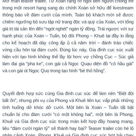
Mở màn teaser trailer, Tư Xoàn rạng rỡ ngồi bên người chồng trẻ
trong một resort hạng sang do chính Xoàn sở hữu để livestream
thông báo về đám cưới của mình. Toàn bộ khách mời sẽ được
chiêm ngưỡng bộ sưu tập nữ trang độc và quý của Xoàn, với tổng
giá trị tài sản lên đến “ngót nghét” ngàn tỷ đồng. Trái ngược với sự
hạnh phúc của Xoàn – Tuấn, bộ đôi Phong – Khuê lại đầy lo lắng
cho kế hoạch đã dày công ấp ủ cả năm trời – đánh tráo chiếc
vòng cầu hôn tại đám cưới. Đúng lúc này, Gia đình cục súc xuất
hiện với tạo hình không thể lầy lội hơn: vợ chồng Cục – Súc giả
làm đại gia “pha ke”, con gái cả Ngọc Quạu diện đồ “cô hầu gái”
và con gái út Ngọc Quọ trong tạo hình “bé thỏ hồng”.
Quyết định hợp sức cùng Gia đình cục súc để làm nên “Biệt đội
bất ổn”, nhưng phi vụ của Phong và Khuê liên tục vấp phải những
tình huống dở khóc dở cười. Một bên là Xoàn – Tuấn tất bật
chuẩn bị cho đám cưới “có một không hai”, một bên là Phong,
Khuê và Gia đình cục súc trong màn kết hợp đầy hoang mang,
liệu “đám cưới ngàn tỷ” sẽ thành hay bại? Teaser trailer còn hé lộ
phân cảnh Xoàn, Phong, Khuê và Gia đình cục súc hớt hải chạy