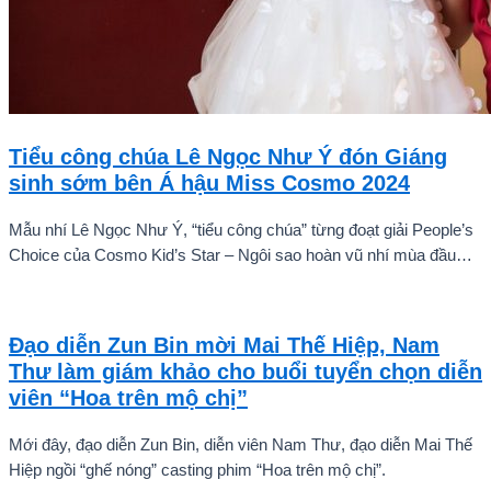
Tiểu công chúa Lê Ngọc Như Ý đón Giáng
sinh sớm bên Á hậu Miss Cosmo 2024
Mẫu nhí Lê Ngọc Như Ý, “tiểu công chúa” từng đoạt giải People’s
Choice của Cosmo Kid’s Star – Ngôi sao hoàn vũ nhí mùa đầu
tiên tự tin thả dáng bên Á hậu Miss Cosmo 2024 – Mook
Karnruethai Tassabut trong bộ ảnh đón Giáng Sinh sớm.
Đạo diễn Zun Bin mời Mai Thế Hiệp, Nam
Thư làm giám khảo cho buổi tuyển chọn diễn
viên “Hoa trên mộ chị”
Mới đây, đạo diễn Zun Bin, diễn viên Nam Thư, đạo diễn Mai Thế
Hiệp ngồi “ghế nóng” casting phim “Hoa trên mộ chị”.