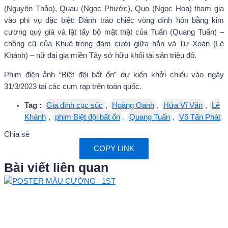
(Nguyên Thảo), Quạu (Ngọc Phước), Quọ (Ngọc Hoa) tham gia
vào phi vụ đặc biệt: Đánh tráo chiếc vòng đính hôn bằng kim
cương quý giá và lật tẩy bộ mặt thật của Tuấn (Quang Tuấn) –
chồng cũ của Khuê trong đám cưới giữa hắn và Tư Xoàn (Lê
Khánh) – nữ đại gia miền Tây sở hữu khối tài sản triệu đô.
Phim điện ảnh “Biệt đội bất ổn” dự kiến khởi chiếu vào ngày
31/3/2023 tại các cụm rạp trên toàn quốc.
Tag :
Gia đình cục súc
,
Hoàng Oanh
,
Hứa Vĩ Văn
,
Lê
Khánh
,
phim Biệt đội bất ổn
,
Quang Tuấn
,
Võ Tấn Phát
Chia sẻ
COPY LINK
Bài viết liên quan