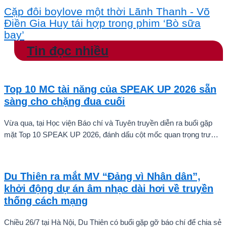
Cặp đôi boylove một thời Lãnh Thanh - Võ
Điền Gia Huy tái hợp trong phim ‘Bò sữa
bay’
Tin đọc nhiều
Top 10 MC tài năng của SPEAK UP 2026 sẵn
sàng cho chặng đua cuối
Vừa qua, tại Học viện Báo chí và Tuyên truyền diễn ra buổi gặp
mặt Top 10 SPEAK UP 2026, đánh dấu cột mốc quan trọng trước
khi các thí sinh chính thức bước vào giai đoạn tăng tốc của cuộc
thi.
Du Thiên ra mắt MV “Đảng vì Nhân dân”,
khởi động dự án âm nhạc dài hơi về truyền
thống cách mạng
Chiều 26/7 tại Hà Nội, Du Thiên có buổi gặp gỡ báo chí để chia sẻ