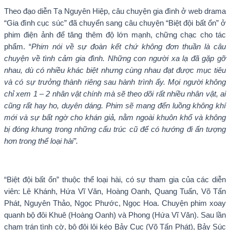
Theo đạo diễn Tạ Nguyên Hiệp, câu chuyện gia đình ở web drama
“Gia đình cục súc” đã chuyển sang câu chuyện “Biệt đội bất ổn” ở
phim điện ảnh để tăng thêm độ lớn mạnh, chững chạc cho tác
phẩm. “
Phim nói về sự đoàn kết chứ không đơn thuần là câu
chuyện về tình cảm gia đình. Những con người xa lạ đã gặp gỡ
nhau, dù có nhiều khác biệt nhưng cùng nhau đạt được mục tiêu
và có sự trưởng thành riêng sau hành trình ấy. Mọi người không
chỉ xem 1 – 2 nhân vật chính mà sẽ theo dõi rất nhiều nhân vật, ai
cũng rất hay ho, duyên dáng. Phim sẽ mang đến luồng không khí
mới và sự bất ngờ cho khán giả, nằm ngoài khuôn khổ và không
bị đóng khung trong những cấu trúc cũ để có hướng đi ấn tượng
hơn trong thể loại hài”.
“Biệt đội bất ổn” thuộc thể loại hài, có sự tham gia của các diễn
viên: Lê Khánh, Hứa Vĩ Văn, Hoàng Oanh, Quang Tuấn, Võ Tấn
Phát, Nguyên Thảo, Ngọc Phước, Ngọc Hoa. Chuyện phim xoay
quanh bộ đôi Khuê (Hoàng Oanh) và Phong (Hứa Vĩ Văn). Sau lần
chạm trán tình cờ, bộ đôi lôi kéo Bảy Cục (Võ Tấn Phát), Bảy Súc