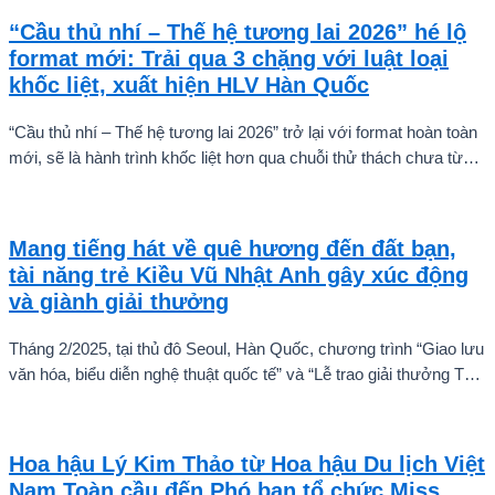
“Cầu thủ nhí – Thế hệ tương lai 2026” hé lộ
format mới: Trải qua 3 chặng với luật loại
khốc liệt, xuất hiện HLV Hàn Quốc
“Cầu thủ nhí – Thế hệ tương lai 2026” trở lại với format hoàn toàn
mới, sẽ là hành trình khốc liệt hơn qua chuỗi thử thách chưa từng
có và quá trình huấn luyện chuyên sâu. Mùa giải hứa hẹn sẽ là
cuộc cạnh tranh cam go để tìm ra những cầu thủ nhí bản lĩnh, sẵn
sàng chinh phục thử thách.
Mang tiếng hát về quê hương đến đất bạn,
tài năng trẻ Kiều Vũ Nhật Anh gây xúc động
và giành giải thưởng
Tháng 2/2025, tại thủ đô Seoul, Hàn Quốc, chương trình “Giao lưu
văn hóa, biểu diễn nghệ thuật quốc tế” và “Lễ trao giải thưởng Tài
năng quốc tế cho trẻ em” đã diễn ra với sự góp mặt của nhiều tài
năng nghệ thuật đến từ các quốc gia khác nhau. Trong số đó, Kiều
Vũ Nhật Anh, chàng trai tuổi teen đến từ Hà Nội, Việt Nam, đã gây
Hoa hậu Lý Kim Thảo từ Hoa hậu Du lịch Việt
ấn tượng mạnh với giọng hát trữ tình sâu lắng, mang đậm hơi thở
Nam Toàn cầu đến Phó ban tổ chức Miss