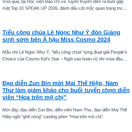
Vừa qua, tại Học viện Báo chí và Tuyên truyền diễn ra buổi gặp
mặt Top 10 SPEAK UP 2026, đánh dấu cột mốc quan trọng trước
khi các thí sinh chính thức bước vào giai đoạn tăng tốc của cuộc
thi.
Tiểu công chúa Lê Ngọc Như Ý đón Giáng
sinh sớm bên Á hậu Miss Cosmo 2024
Mẫu nhí Lê Ngọc Như Ý, “tiểu công chúa” từng đoạt giải People’s
Choice của Cosmo Kid’s Star – Ngôi sao hoàn vũ nhí mùa đầu
tiên tự tin thả dáng bên Á hậu Miss Cosmo 2024 – Mook
Karnruethai Tassabut trong bộ ảnh đón Giáng Sinh sớm.
Đạo diễn Zun Bin mời Mai Thế Hiệp, Nam
Thư làm giám khảo cho buổi tuyển chọn diễn
viên “Hoa trên mộ chị”
Mới đây, đạo diễn Zun Bin, diễn viên Nam Thư, đạo diễn Mai Thế
Hiệp ngồi “ghế nóng” casting phim “Hoa trên mộ chị”.