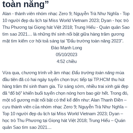
toàn năng”
Alan - thành viên nhóm nhạc Zero 9; Nguyễn Trà Như Nghĩa - Top
10 người đẹp du lịch tại Miss World Vietnam 2023; Dyan - học trò
Thu Phương tại Giọng hát Việt 2018; Trung Hiếu - Quán quân Sao
tìm sao 2021… là những thí sinh nổi bật giữa hàng trăm gương
mặt tìm kiếm cơ hội toả sáng tại "Đấu trường toàn năng 2023".
Đào Mạnh Long
05/10/2023
4:52 chiều
Vừa qua, chương trình về âm nhạc
Đấu trường toàn năng
mùa
đầu tiên đã có hai ngày tuyển chọn trực tiếp tại TP.HCM thu hút
hàng trăm thí sinh tham gia. Từ sáng sớm, nhiều trai xinh gái đẹp
đã “đổ bộ” khiến buổi tuyển chọn nóng hơn bao giờ hết. Trong đó,
một số gương mặt nổi bật có thể kể đến như: Alan Thanh Điền –
cựu thành viên của nhóm nhạc Zero 9; Nguyễn Trà Như Nghĩa –
Top 10 người đẹp du lịch tại Miss World Vietnam 2023; Dyan –
học trò Thu Phương tại Giọng hát Việt 2018; Trung Hiếu – Quán
quân Sao tìm sao 2021…