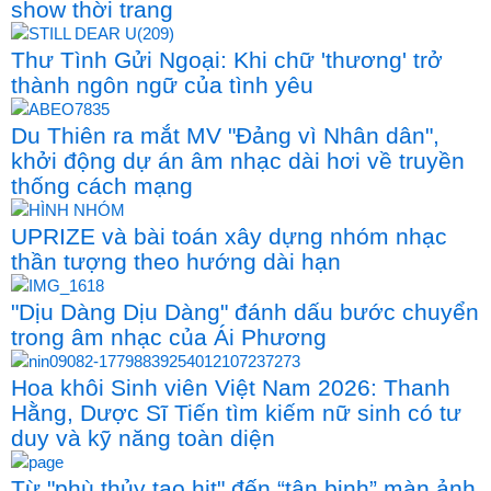
show thời trang
Thư Tình Gửi Ngoại: Khi chữ 'thương' trở
thành ngôn ngữ của tình yêu
Du Thiên ra mắt MV "Đảng vì Nhân dân",
khởi động dự án âm nhạc dài hơi về truyền
thống cách mạng
UPRIZE và bài toán xây dựng nhóm nhạc
thần tượng theo hướng dài hạn
"Dịu Dàng Dịu Dàng" đánh dấu bước chuyển
trong âm nhạc của Ái Phương
Hoa khôi Sinh viên Việt Nam 2026: Thanh
Hằng, Dược Sĩ Tiến tìm kiếm nữ sinh có tư
duy và kỹ năng toàn diện
Từ "phù thủy tạo hit" đến “tân binh” màn ảnh