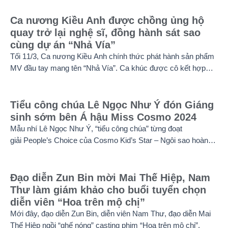
tăng tốc của cuộc thi.
Ca nương Kiều Anh được chồng ủng hộ
quay trở lại nghệ sĩ, đồng hành sát sao
cùng dự án “Nhả Vía”
Tối 11/3, Ca nương Kiều Anh chính thức phát hành sản phẩm
MV đầu tay mang tên “Nhả Vía”. Ca khúc được cô kết hợp
cùng Rapper Pháo, MV có sự tham gia của đông đảo nghệ sĩ
nổi tiếng của Vpop như BB Trần, Misthy, DJ Mie, Quỳnh Anh
Shyn, Muội, Ngọc Thanh Tâm và Phùng Khánh Linh.
Tiểu công chúa Lê Ngọc Như Ý đón Giáng
sinh sớm bên Á hậu Miss Cosmo 2024
Mẫu nhí Lê Ngọc Như Ý, “tiểu công chúa” từng đoạt
giải People’s Choice của Cosmo Kid’s Star – Ngôi sao hoàn
vũ nhí mùa đầu tiên tự tin thả dáng bên Á hậu Miss Cosmo
2024 – Mook Karnruethai Tassabut trong bộ ảnh đón Giáng
Sinh sớm.
Đạo diễn Zun Bin mời Mai Thế Hiệp, Nam
Thư làm giám khảo cho buổi tuyển chọn
diễn viên “Hoa trên mộ chị”
Mới đây, đạo diễn Zun Bin, diễn viên Nam Thư, đạo diễn Mai
Thế Hiệp ngồi “ghế nóng” casting phim “Hoa trên mộ chị”.