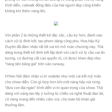
trình diễn, catwalk đồng điệu của hai người đẹp cũng khiến
không khí thêm nóng lên.
Với phần 2 là những thiết kế đặc sắc, cầu kỳ hơn, đánh vào
cách xử lý đính kết, tạo phom dáng công phu. Hoa hậu Kỳ
Duyên đã đảm nhận rất tốt vai trò mở màn chương này. Thả
dáng trong thiết kế đính kết lấp lánh với cách xử lý cầu vai ấn
tượng, có đường cắt cao quyến rũ, cô được khen đẹp như
“nàng tiên băng giá” trên sàn runway.
H’Hen Niê đảm nhận vị trí vedette như một cái kết mỹ mãn
cho show diễn. Còn gì hợp hơn khi một nàng hậu núi rừng,
“đứa con đại ngàn” trình diễn vị trí quan trọng của show. Thả
dáng với sáng tạo lấy ý tưởng từ chiếu và nghệ thuật đan lát,
cô nàng mang đến nhiều cảm xúc cho toàn bộ khán giả
thưởng lãm.