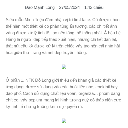
Đào Mạnh Long
27/05/2024
1:42 chiều
Siêu mẫu Minh Triệu đảm nhận vị trí first face. Cô được chọn
thể hiện một thiết kế có phần tùng ấn tượng, các chi tiết ánh
vàng được xử lý tinh tế, tạo nên tổng thể thống nhất. Á hậu Lệ
Hằng là người đẹp tiếp theo xuất hiện, những chi tiết đan lát,
thắt nút cầu kỳ được xử lý trên chiếc váy tạo nên cái nhìn hài
hòa giữa thời trang và nét đẹp truyền thống.
Ở phần 1, NTK Đỗ Long giới thiệu đến khán giả các thiết kế
ứng dụng, được sử dụng vào các buổi tiệc nhẹ, cocktail hay
dạo phố. Cách sử dụng chất liệu voan, organza… phom dáng
chít eo, váy peplum mang lại hình tượng quý cô thập niên cực
kỳ tình tế nhưng không kém sự quyến rũ.