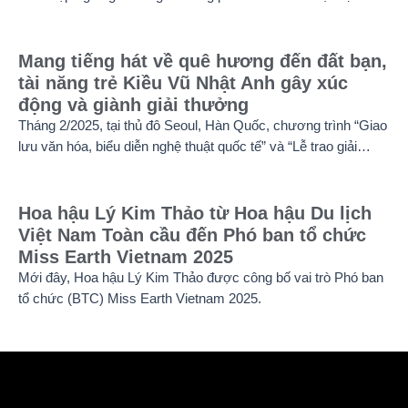
Mang tiếng hát về quê hương đến đất bạn,
tài năng trẻ Kiều Vũ Nhật Anh gây xúc
động và giành giải thưởng
Tháng 2/2025, tại thủ đô Seoul, Hàn Quốc, chương trình “Giao
lưu văn hóa, biểu diễn nghệ thuật quốc tế” và “Lễ trao giải
thưởng Tài năng quốc tế cho trẻ em” đã diễn ra với sự góp
mặt của nhiều tài năng nghệ thuật đến từ các quốc gia khác
nhau. Trong số đó, Kiều Vũ Nhật Anh, chàng trai tuổi teen đến
Hoa hậu Lý Kim Thảo từ Hoa hậu Du lịch
từ Hà Nội, Việt Nam, đã gây ấn tượng mạnh với giọng hát trữ
Việt Nam Toàn cầu đến Phó ban tổ chức
tình sâu lắng, mang đậm hơi thở quê hương.
Miss Earth Vietnam 2025
Mới đây, Hoa hậu Lý Kim Thảo được công bố vai trò Phó ban
tổ chức (BTC) Miss Earth Vietnam 2025.