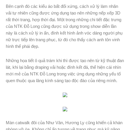
Bên cạnh đó các kiểu áo bất đối xứng, cách xử lý làm nhăn
vải tự nhiên cũng được ứng dụng tạo nên những nếp xếp 3D
rất thời trang, hợp thời đại. Một trong những chi tiết đặc trưng
của NTK Đỗ Long cũng được sử dụng trong show diễn lần
này là cách xử lý in ấn, đính kết hình ảnh vóc dáng người phụ
nữ trực tiếp lên trang phục, từ đó cho thấy cách anh tôn vinh
hình thể phái đẹp.
Những họa tiết ô quả trám khi thì được tạo nên từ kỹ thuật đan
lát, khi lại bằng draping vải hoặc đính kết đá, thể hiện cái nhìn
mới mẻ của NTK Đỗ Long trong việc ứng dụng những yếu tố
quen thuộc qua lăng kính sáng tạo độc đáo của riêng mình.
Màn catwalk đôi của Như Vân, Hương Ly cũng khiến cả khán
phòng vỡ òa. Không chỉ ấn tượng về trang phục mà kỹ năng