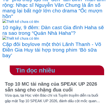
rộng: Nhạc sĩ Nguyễn Văn Chung là ẩn số
mang lại bất ngờ lớn cho drama "Ốc mượn
hồn"
10 ngày, 9 đêm: Dàn cast Gia đình Haha sẽ
ra sao trong “Quán Nhà Haha”?
Cặp đôi boylove một thời Lãnh Thanh - Võ
Điền Gia Huy tái hợp trong phim ‘Bò sữa
bay’
Tin đọc nhiều
Top 10 MC tài năng của SPEAK UP 2026
sẵn sàng cho chặng đua cuối
Vừa qua, tại Học viện Báo chí và Tuyên truyền diễn ra buổi
gặp mặt Top 10 SPEAK UP 2026, đánh dấu cột mốc quan
trọng trước khi các thí sinh chính thức bước vào giai đoạn