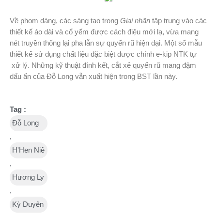
Về phom dáng, các sáng tạo trong
Giai nhân
tập trung vào các
thiết kế áo dài và cổ yếm được cách điệu mới lạ, vừa mang
nét truyền thống lại pha lẫn sự quyến rũ hiện đại. Một số mẫu
thiết kế sử dụng chất liệu đặc biệt được chính e-kip NTK tự
xử lý. Những kỹ thuật đính kết, cắt xẻ quyến rũ mang đậm
dấu ấn của Đỗ Long vẫn xuất hiện trong BST lần này.
Tag :
Đỗ Long
,
H'Hen Niê
,
Hương Ly
,
Kỳ Duyên