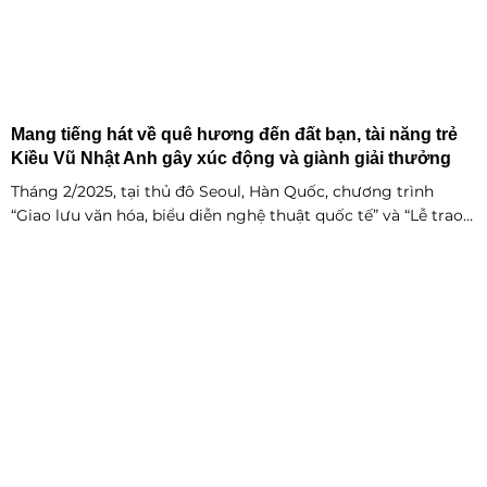
Mang tiếng hát về quê hương đến đất bạn, tài năng trẻ
Kiều Vũ Nhật Anh gây xúc động và giành giải thưởng
Tháng 2/2025, tại thủ đô Seoul, Hàn Quốc, chương trình
“Giao lưu văn hóa, biểu diễn nghệ thuật quốc tế” và “Lễ trao
giải thưởng Tài năng quốc tế cho trẻ em” đã diễn ra với sự
góp mặt của nhiều tài năng nghệ thuật đến từ các quốc gia
khác nhau. Trong số đó, Kiều Vũ Nhật Anh, chàng trai tuổi
teen đến từ Hà Nội, Việt Nam, đã gây ấn tượng mạnh với
giọng hát trữ tình sâu lắng, mang đậm hơi thở quê hương.