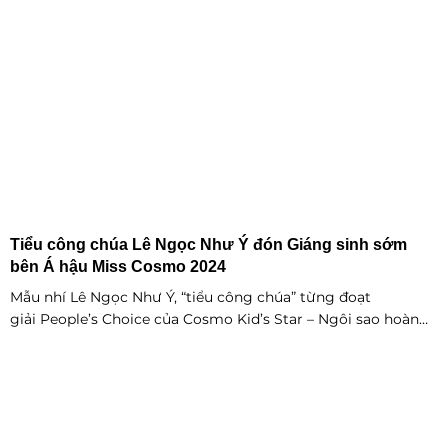
Tiểu công chúa Lê Ngọc Như Ý đón Giáng sinh sớm
bên Á hậu Miss Cosmo 2024
Mẫu nhí Lê Ngọc Như Ý, “tiểu công chúa” từng đoạt
giải People’s Choice của Cosmo Kid’s Star – Ngôi sao hoàn
vũ nhí mùa đầu tiên tự tin thả dáng bên Á hậu Miss Cosmo
2024 – Mook Karnruethai Tassabut trong bộ ảnh đón Giáng
Sinh sớm.