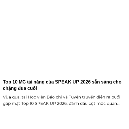
Top 10 MC tài năng của SPEAK UP 2026 sẵn sàng cho
chặng đua cuối
Vừa qua, tại Học viện Báo chí và Tuyên truyền diễn ra buổi
gặp mặt Top 10 SPEAK UP 2026, đánh dấu cột mốc quan
trọng trước khi các thí sinh chính thức bước vào giai đoạn
tăng tốc của cuộc thi.