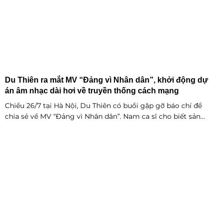
Du Thiên ra mắt MV “Đảng vì Nhân dân”, khởi động dự
án âm nhạc dài hơi về truyền thống cách mạng
Chiều 26/7 tại Hà Nội, Du Thiên có buổi gặp gỡ báo chí để
chia sẻ về MV “Đảng vì Nhân dân”. Nam ca sĩ cho biết sản
phẩm phát hành ngày 22/7 chỉ là điểm khởi đầu cho một
chuỗi dự án âm nhạc sẽ được thực hiện theo từng giai đoạn,
thay vì dừng lại ở một hay hai ca khúc.