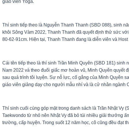
giáo viên Yoga.
Thí sinh tiếp theo là Nguyễn Thanh Thanh (SBD 088), sinh năm
khôi Sông Vàm 2022, Thanh Thanh đã quyết định thử sức với 
80-62-91cm. Hiện tại, Thanh Thanh đang là diễn viên và Hos
Cái tên tiếp theo là thí sinh Trần Minh Quyên (SBD 181) sin
Nam 2022 và theo đuổi giấc mơ hoàn vũ, Minh Quyên quyết địn
sau quá trình tôi luyện. Sự nỗ lực, cố gắng của Minh Quyên s
giáo viên giảng dạy cho người mẫu nhí và là cử nhân ngành C
Thí sinh cuối cùng góp mặt trong danh sách là Trần Nhật Vy 
Taekwondo từ nhỏ nên Nhật Vy đã bỏ túi nhiều giải thưởng 
trường, cấp huyện. Trong suốt 12 năm học, cô cũng đều đạt thà