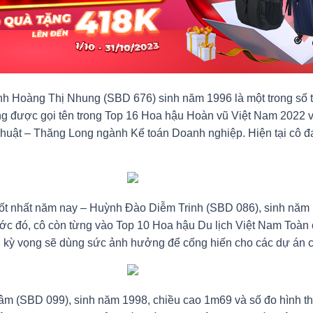
h Hoàng Thị Nhung (SBD 676) sinh năm 1996 là một trong số thí
 được gọi tên trong Top 16 Hoa hậu Hoàn vũ Việt Nam 2022 và 
ỹ Thuật – Thăng Long ngành Kế toán Doanh nghiệp. Hiện tại cô 
ao tốt nhất năm nay – Huỳnh Đào Diễm Trinh (SBD 086), sinh năm
c đó, cô còn từng vào Top 10 Hoa hậu Du lịch Việt Nam Toàn c
h kỳ vọng sẽ dùng sức ảnh hưởng để cống hiến cho các dự án c
 Tâm (SBD 099), sinh năm 1998, chiều cao 1m69 và số đo hình 