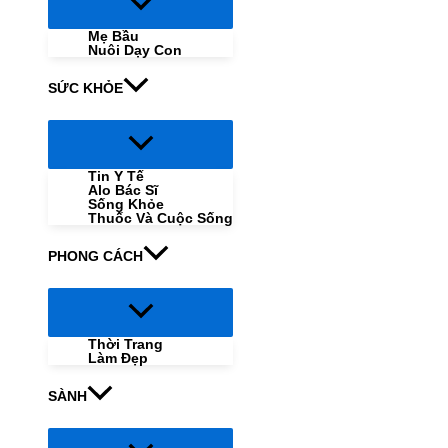
Menu
Toggle
Mẹ Bầu
Nuôi Dạy Con
SỨC KHỎE
Menu
Toggle
Tin Y Tế
Alo Bác Sĩ
Sống Khỏe
Thuốc Và Cuộc Sống
PHONG CÁCH
Menu
Toggle
Thời Trang
Làm Đẹp
SÀNH