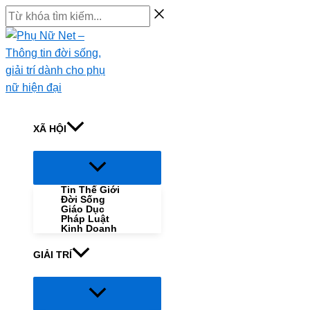
Skip
Từ
to
khóa
content
tìm
kiếm...
XÃ HỘI
Menu
Toggle
Tin Thế Giới
Đời Sống
Giáo Dục
Pháp Luật
Kinh Doanh
GIẢI TRÍ
Menu
Toggle