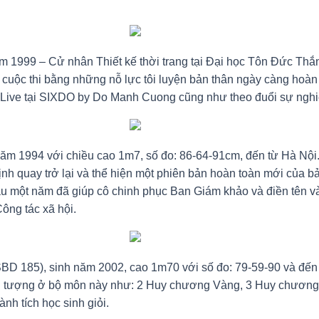
 1999 – Cử nhân Thiết kế thời trang tại Đại học Tôn Đức Thắng
cuộc thi bằng những nỗ lực tôi luyện bản thân ngày càng hoàn
t Live tại SIXDO by Do Manh Cuong cũng như theo đuổi sự ngh
h năm 1994 với chiều cao 1m7, số đo: 86-64-91cm, đến từ Hà Nộ
h quay trở lại và thể hiện một phiên bản hoàn toàn mới của bả
au một năm đã giúp cô chinh phục Ban Giám khảo và điền tên vào
ông tác xã hội.
(SBD 185), sinh năm 2002, cao 1m70 với số đo: 79-59-90 và đến
ấn tượng ở bộ môn này như: 2 Huy chương Vàng, 3 Huy chương 
nh tích học sinh giỏi.