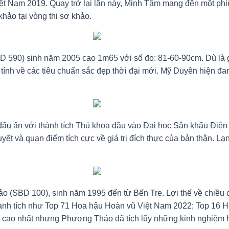
ệt Nam 2019. Quay trở lại lần này, Minh Tâm mang đến một phi
khảo tại vòng thi sơ khảo.
(SBD 590) sinh năm 2005 cao 1m65 với số đo: 81-60-90cm. Dù l
á tính về các tiêu chuẩn sắc đẹp thời đại mới. Mỹ Duyên hiện 
ấu ấn với thành tích Thủ khoa đầu vào Đại học Sân khấu Điện
ết và quan điểm tích cực về giá trị đích thực của bản thân. La
o (SBD 100), sinh năm 1995 đến từ Bến Tre. Lợi thế về chiều
thành tích như Top 71 Hoa hậu Hoàn vũ Việt Nam 2022; Top 16
ao nhất nhưng Phương Thảo đã tích lũy những kinh nghiệm hữu 