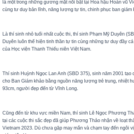
là một trong những gương mặt nổi bật tại Hoa hậu Hoàn vũ Vi
cùng tư duy bản lĩnh, năng lượng tự tin, chinh phục ban giám 
Là thí sinh nhỏ tuổi nhất cuộc thi, thí sinh Phạm Mỹ Duyên 
Duyên luôn thể hiện tinh thần tự tin cùng những tư duy đầy c
của Học viện Thanh Thiếu niên Việt Nam.
Thí sinh Huỳnh Ngọc Lan Anh (SBD 375), sinh năm 2001 tạo d
cho Ban Giám khảo bằng nguồn năng lượng trẻ trung, nhiệt huy
93cm, người đẹp đến từ Vĩnh Long.
Cũng đến từ khu vực miền Nam, thí sinh Lê Ngọc Phương Thả
tại các cuộc thi sắc đẹp đã giúp Phương Thảo nhận về loạt 
Vietnam 2023. Dù chưa gặp may mắn và chạm tay đến ngôi vị c