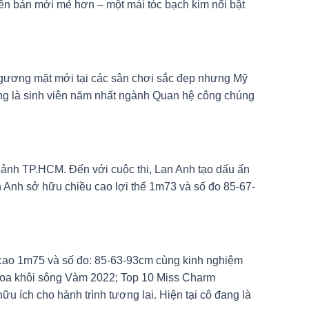
ên bản mới mẻ hơn – một mái tóc bạch kim nổi bật
à gương mặt mới tại các sân chơi sắc đẹp nhưng Mỹ
đang là sinh viên năm nhất ngành Quan hệ công chúng
 ảnh TP.HCM. Đến với cuộc thi, Lan Anh tạo dấu ấn
n Anh sở hữu chiều cao lợi thế 1m73 và số đo 85-67-
 cao 1m75 và số đo: 85-63-93cm cùng kinh nghiệm
 Hoa khôi sông Vàm 2022; Top 10 Miss Charm
ích cho hành trình tương lai. Hiện tại cô đang là