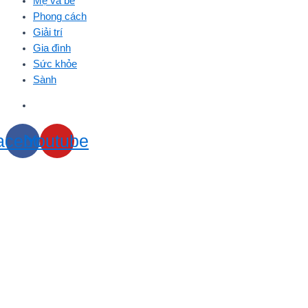
Mẹ và bé
Phong cách
Giải trí
Gia đình
Sức khỏe
Sành
acebook
Youtube