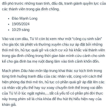
đối phó trước những toan tính, đấu đá, tranh giành quyền lực của
các thành viên trong gia đình chồng.
Đào Mạnh Long
19/05/2024
10:29 sáng
Vào vai con dâu, Tú Vi còn bị xem như một “công cụ sinh sản”
cho gia tộc tài phiệt và thường xuyên chịu sự áp đặt bởi những
thói mê tín, hủ tục quái gở và cách cư xử hà khắc vài thành viên
trong gia đình chồng trong thời gian bán mình cứu cánh cho sinh
kế cho gia đình ba mẹ ruột đang lâm vào tình cảnh khốn đốn.
Mạch phim
Dâu hào môn
tập trung khai thác sự kịch tính trong
từng tình huống tranh đấu của các nhân vật, cùng với cách thể
hiện phóng đại thói mê tín, hủ tục có phần quái gở áp đặt lên các
cá nhân vật yếu thế hay sự xoay chuyển tình thế trong vai diễn
của Tú Vi ở lúc ngặt nghèo,…tất cả yếu tố có phần phi đời thực
này trong phim sẽ là chìa khóa để thu hút thị hiếu hiện nay của
khán giả.