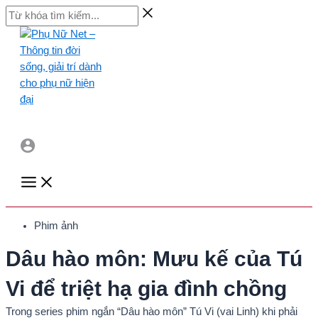
Skip
Từ
to
khóa
content
tìm
kiếm...
Main
Menu
Phim ảnh
Dâu hào môn: Mưu kế của Tú
Vi để triệt hạ gia đình chồng
Trong series phim ngắn “Dâu hào môn” Tú Vi (vai Linh) khi phải