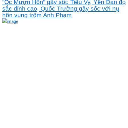
"Ốc Mượn Hồn" gây sốt: Tiểu Vy, Yên Đan đọ
sắc đỉnh cao, Quốc Trường gây sốc với nụ
hôn vụng trộm Anh Phạm