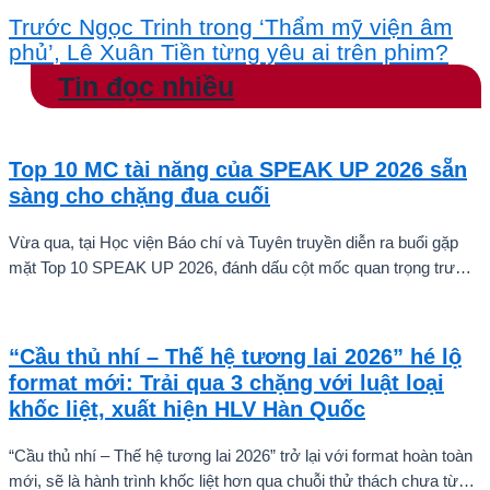
Trước Ngọc Trinh trong ‘Thẩm mỹ viện âm
phủ’, Lê Xuân Tiền từng yêu ai trên phim?
Tin đọc nhiều
Top 10 MC tài năng của SPEAK UP 2026 sẵn
sàng cho chặng đua cuối
Vừa qua, tại Học viện Báo chí và Tuyên truyền diễn ra buổi gặp
mặt Top 10 SPEAK UP 2026, đánh dấu cột mốc quan trọng trước
khi các thí sinh chính thức bước vào giai đoạn tăng tốc của cuộc
thi.
“Cầu thủ nhí – Thế hệ tương lai 2026” hé lộ
format mới: Trải qua 3 chặng với luật loại
khốc liệt, xuất hiện HLV Hàn Quốc
“Cầu thủ nhí – Thế hệ tương lai 2026” trở lại với format hoàn toàn
mới, sẽ là hành trình khốc liệt hơn qua chuỗi thử thách chưa từng