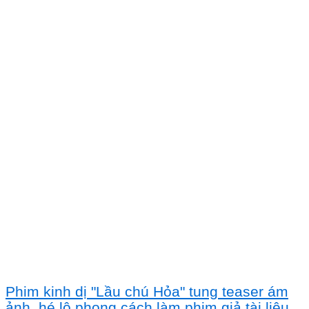
Phim kinh dị "Lầu chú Hỏa" tung teaser ám
ảnh, hé lộ phong cách làm phim giả tài liệu