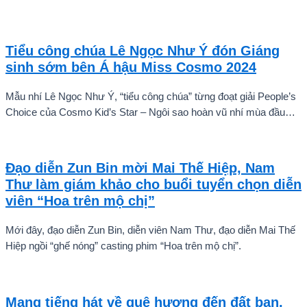
có và quá trình huấn luyện chuyên sâu. Mùa giải hứa hẹn sẽ là
cuộc cạnh tranh cam go để tìm ra những cầu thủ nhí bản lĩnh, sẵn
sàng chinh phục thử thách.
Tiểu công chúa Lê Ngọc Như Ý đón Giáng
sinh sớm bên Á hậu Miss Cosmo 2024
Mẫu nhí Lê Ngọc Như Ý, “tiểu công chúa” từng đoạt giải People’s
Choice của Cosmo Kid’s Star – Ngôi sao hoàn vũ nhí mùa đầu
tiên tự tin thả dáng bên Á hậu Miss Cosmo 2024 – Mook
Karnruethai Tassabut trong bộ ảnh đón Giáng Sinh sớm.
Đạo diễn Zun Bin mời Mai Thế Hiệp, Nam
Thư làm giám khảo cho buổi tuyển chọn diễn
viên “Hoa trên mộ chị”
Mới đây, đạo diễn Zun Bin, diễn viên Nam Thư, đạo diễn Mai Thế
Hiệp ngồi “ghế nóng” casting phim “Hoa trên mộ chị”.
Mang tiếng hát về quê hương đến đất bạn,