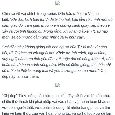
Chia sẻ về vai chính trong series
Dâu hào môn
, Tú Vi cho
biết:
“Khi đọc kịch bản thì Vi đã bị thu hút. Lâu lắm rồi mình mới có
cảm giác đó, cảm giác muốn xem những cảnh quay tiếp theo sẽ
xảy ra với tình huống gì. Mong rằng, khi khán giả xem ‘Dâu hào
môn’ sẽ có những cảm giác như của Vi như vậy”.
“Vai diễn này không giống với con người của Tú Vi một xíu nào
hết, rất là khác so với ngoài đời. Khác từ tính cách, ngoại hình,
suy nghĩ, cách mà tình yêu đến với cuộc đời cô cũng khác. À, còn
khác cả về hoàn cảnh sống nữa. Nếu có điểm giống, thì chắc chỉ
có một xíu thôi là mang thai và yêu thương con của mình”
, Chị
đẹp này tâm sự thêm.
“Chị đẹp” Tú Vi cũng háo hức cho biết, đây sẽ là vai diễn ẩn chứa
nhiều thử thách khi phải nhập vai vào nhân vật hoàn toàn khác so
với con người thật, vừa phải sử dụng rất nhiều trang phục và tìm
hiểu về kiến thức của văn hóa, phong tục và cả hủ tục xưa để làm