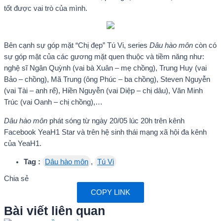
tốt được vai trò của mình.
Bên cạnh sự góp mặt “Chị đẹp” Tú Vi, series
Dâu hào môn
còn có
sự góp mặt của các gương mặt quen thuộc và tiềm năng như:
nghệ sĩ Ngân Quỳnh (vai bà Xuân – mẹ chồng), Trung Huy (vai
Bảo – chồng), Mã Trung (ông Phúc – ba chồng), Steven Nguyễn
(vai Tài – anh rể), Hiền Nguyễn (vai Diệp – chị dâu), Văn Minh
Trúc (vai Oanh – chị chồng),…
Dâu hào môn
phát sóng từ ngày 20/05 lúc 20h trên kênh
Facebook YeaH1 Star và trên hệ sinh thái mạng xã hội đa kênh
của YeaH1.
Tag :
Dâu hào môn
,
Tú Vi
Chia sẻ
COPY LINK
Bài viết liên quan