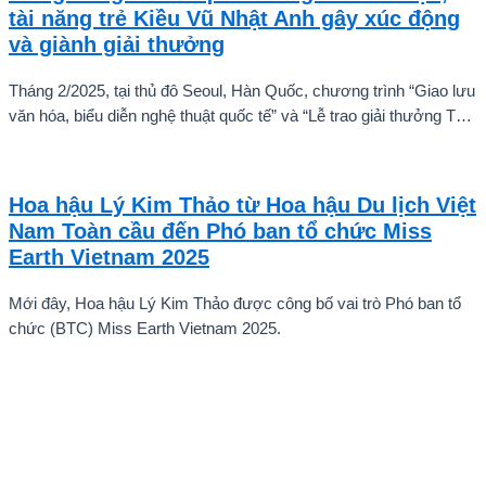
tài năng trẻ Kiều Vũ Nhật Anh gây xúc động
và giành giải thưởng
Tháng 2/2025, tại thủ đô Seoul, Hàn Quốc, chương trình “Giao lưu
văn hóa, biểu diễn nghệ thuật quốc tế” và “Lễ trao giải thưởng Tài
năng quốc tế cho trẻ em” đã diễn ra với sự góp mặt của nhiều tài
năng nghệ thuật đến từ các quốc gia khác nhau. Trong số đó, Kiều
Vũ Nhật Anh, chàng trai tuổi teen đến từ Hà Nội, Việt Nam, đã gây
Hoa hậu Lý Kim Thảo từ Hoa hậu Du lịch Việt
ấn tượng mạnh với giọng hát trữ tình sâu lắng, mang đậm hơi thở
Nam Toàn cầu đến Phó ban tổ chức Miss
quê hương.
Earth Vietnam 2025
Mới đây, Hoa hậu Lý Kim Thảo được công bố vai trò Phó ban tổ
chức (BTC) Miss Earth Vietnam 2025.