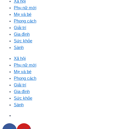
Xã hội
Phụ nữ mới
Mẹ và bé
Phong cách
Giải trí
Gia đình
Sức khỏe
Sành
Xã hội
Phụ nữ mới
Mẹ và bé
Phong cách
Giải trí
Gia đình
Sức khỏe
Sành