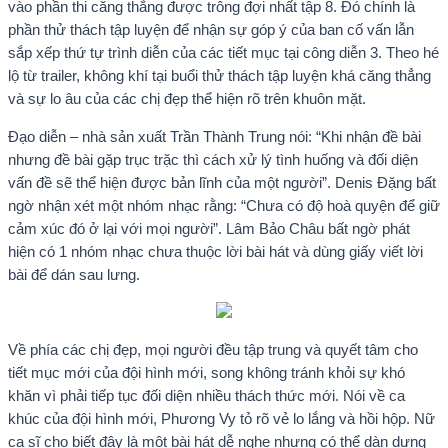
vào phần thi căng thẳng được trông đợi nhất tập 8. Đó chính là
phần thử thách tập luyện để nhận sự góp ý của ban cố vấn lẫn
sắp xếp thứ tự trình diễn của các tiết mục tại công diễn 3. Theo hé
lộ từ trailer, không khí tại buổi thử thách tập luyện khá căng thẳng
và sự lo âu của các chị đẹp thể hiện rõ trên khuôn mặt.
Đạo diễn – nhà sản xuất Trần Thành Trung nói: “Khi nhận đề bài
nhưng đề bài gặp trục trặc thì cách xử lý tình huống và đối diện
vấn đề sẽ thể hiện được bản lĩnh của một người”. Denis Đặng bất
ngờ nhận xét một nhóm nhạc rằng: “Chưa có độ hoà quyện để giữ
cảm xúc đó ở lại với mọi người”. Lâm Bảo Châu bất ngờ phát
hiện có 1 nhóm nhạc chưa thuộc lời bài hát và dùng giấy viết lời
bài để dán sau lưng.
Về phía các chị đẹp, mọi người đều tập trung và quyết tâm cho
tiết mục mới của đội hình mới, song không tránh khỏi sự khó
khăn vì phải tiếp tục đối diện nhiều thách thức mới. Nói về ca
khúc của đội hình mới, Phương Vy tỏ rõ vẻ lo lắng và hồi hộp. Nữ
ca sĩ cho biết đây là một bài hát dễ nghe nhưng có thể dàn dựng