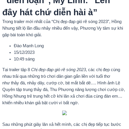
“điên loạn”, Mỹ Linh: “Lên
đây hát chứ diễn hài à”
Trong trailer mới nhất của “Chị đẹp đạp gió rẽ sóng 2023”, Hồng
Nhung tiết lộ lần đầu nhảy nhiều đến vậy, Phương Vy tâm sự khi
gặp bài toán khó giải.
Đào Mạnh Long
15/12/2023
10:49 sáng
Tại trailer tập 8
Chị đẹp đạp gió rẽ sóng 2023
, các chị đẹp cùng
nhau trải qua những trò chơi dân gian gắn liền với tuổi thơ
như thảy đá, nhảy dây, cướp cờ, bịt mắt bắt dê…. Hình ảnh Lệ
Quyên tập trung thảy đá, Thu Phương năng lượng chơi cướp cờ,
Hồng Nhung trẻ trung hết cỡ khi lăn xả chơi đùa cùng đàn em…
khiến nhiều khán giả bật cười vì bất ngờ.
Sau những phút giây lăn xả hết mình, các chị đẹp tiếp tục bước