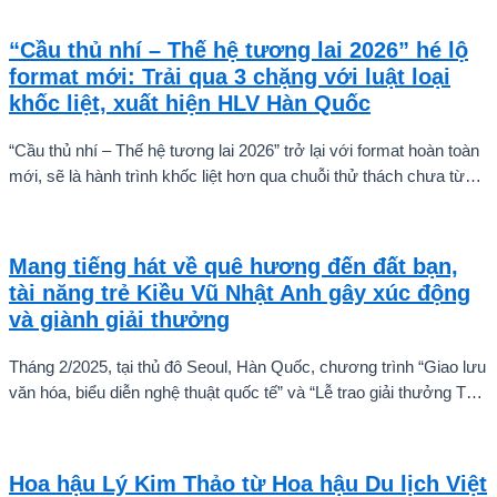
“Cầu thủ nhí – Thế hệ tương lai 2026” hé lộ
format mới: Trải qua 3 chặng với luật loại
khốc liệt, xuất hiện HLV Hàn Quốc
“Cầu thủ nhí – Thế hệ tương lai 2026” trở lại với format hoàn toàn
mới, sẽ là hành trình khốc liệt hơn qua chuỗi thử thách chưa từng
có và quá trình huấn luyện chuyên sâu. Mùa giải hứa hẹn sẽ là
cuộc cạnh tranh cam go để tìm ra những cầu thủ nhí bản lĩnh, sẵn
sàng chinh phục thử thách.
Mang tiếng hát về quê hương đến đất bạn,
tài năng trẻ Kiều Vũ Nhật Anh gây xúc động
và giành giải thưởng
Tháng 2/2025, tại thủ đô Seoul, Hàn Quốc, chương trình “Giao lưu
văn hóa, biểu diễn nghệ thuật quốc tế” và “Lễ trao giải thưởng Tài
năng quốc tế cho trẻ em” đã diễn ra với sự góp mặt của nhiều tài
năng nghệ thuật đến từ các quốc gia khác nhau. Trong số đó, Kiều
Vũ Nhật Anh, chàng trai tuổi teen đến từ Hà Nội, Việt Nam, đã gây
Hoa hậu Lý Kim Thảo từ Hoa hậu Du lịch Việt
ấn tượng mạnh với giọng hát trữ tình sâu lắng, mang đậm hơi thở