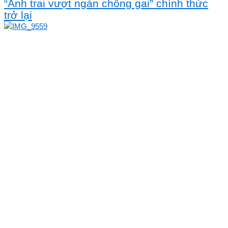
“Anh trai vượt ngàn chông gai” chính thức
trở lại