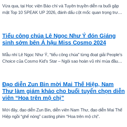
Vừa qua, tại Học viện Báo chí và Tuyên truyền diễn ra buổi gặp
mặt Top 10 SPEAK UP 2026, đánh dấu cột mốc quan trọng trước
khi các thí sinh chính thức bước vào giai đoạn tăng tốc của cuộc
thi.
Tiểu công chúa Lê Ngọc Như Ý đón Giáng
sinh sớm bên Á hậu Miss Cosmo 2024
Mẫu nhí Lê Ngọc Như Ý, “tiểu công chúa” từng đoạt giải People’s
Choice của Cosmo Kid’s Star – Ngôi sao hoàn vũ nhí mùa đầu
tiên tự tin thả dáng bên Á hậu Miss Cosmo 2024 – Mook
Karnruethai Tassabut trong bộ ảnh đón Giáng Sinh sớm.
Đạo diễn Zun Bin mời Mai Thế Hiệp, Nam
Thư làm giám khảo cho buổi tuyển chọn diễn
viên “Hoa trên mộ chị”
Mới đây, đạo diễn Zun Bin, diễn viên Nam Thư, đạo diễn Mai Thế
Hiệp ngồi “ghế nóng” casting phim “Hoa trên mộ chị”.