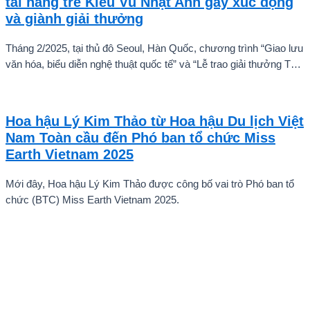
tài năng trẻ Kiều Vũ Nhật Anh gây xúc động
và giành giải thưởng
Tháng 2/2025, tại thủ đô Seoul, Hàn Quốc, chương trình “Giao lưu
văn hóa, biểu diễn nghệ thuật quốc tế” và “Lễ trao giải thưởng Tài
năng quốc tế cho trẻ em” đã diễn ra với sự góp mặt của nhiều tài
năng nghệ thuật đến từ các quốc gia khác nhau. Trong số đó, Kiều
Vũ Nhật Anh, chàng trai tuổi teen đến từ Hà Nội, Việt Nam, đã gây
Hoa hậu Lý Kim Thảo từ Hoa hậu Du lịch Việt
ấn tượng mạnh với giọng hát trữ tình sâu lắng, mang đậm hơi thở
Nam Toàn cầu đến Phó ban tổ chức Miss
quê hương.
Earth Vietnam 2025
Mới đây, Hoa hậu Lý Kim Thảo được công bố vai trò Phó ban tổ
chức (BTC) Miss Earth Vietnam 2025.