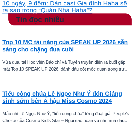
10 ngày, 9 đêm: Dàn cast Gia đình Haha sẽ
ra sao trong “Quán Nhà Haha”?
Tin đọc nhiều
Top 10 MC tài năng của SPEAK UP 2026 sẵn
sàng cho chặng đua cuối
Vừa qua, tại Học viện Báo chí và Tuyên truyền diễn ra buổi gặp
mặt Top 10 SPEAK UP 2026, đánh dấu cột mốc quan trọng trước
khi các thí sinh chính thức bước vào giai đoạn tăng tốc của cuộc
thi.
Tiểu công chúa Lê Ngọc Như Ý đón Giáng
sinh sớm bên Á hậu Miss Cosmo 2024
Mẫu nhí Lê Ngọc Như Ý, “tiểu công chúa” từng đoạt giải People’s
Choice của Cosmo Kid’s Star – Ngôi sao hoàn vũ nhí mùa đầu
tiên tự tin thả dáng bên Á hậu Miss Cosmo 2024 – Mook