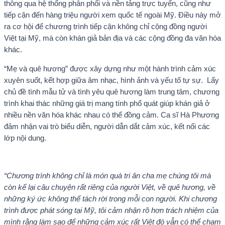
thông qua hệ thống phân phối và nền tảng trực tuyến, cũng như
tiếp cận đến hàng triệu người xem quốc tế ngoài Mỹ. Điều này mở
ra cơ hội để chương trình tiếp cận không chỉ cộng đồng người
Việt tại Mỹ, mà còn khán giả bản địa và các cộng đồng đa văn hóa
khác.
“Mẹ và quê hương” được xây dựng như một hành trình cảm xúc
xuyên suốt, kết hợp giữa âm nhạc, hình ảnh và yếu tố tự sự. Lấy
chủ đề tình mẫu tử và tình yêu quê hương làm trung tâm, chương
trình khai thác những giá trị mang tính phổ quát giúp khán giả ở
nhiều nền văn hóa khác nhau có thể đồng cảm. Ca sĩ Hà Phương
đảm nhận vai trò biểu diễn, người dẫn dắt cảm xúc, kết nối các
lớp nội dung.
“Chương trình không chỉ là món quà tri ân cha mẹ chúng tôi mà
còn kể lại câu chuyện rất riêng của người Việt, về quê hương, về
những ký ức không thể tách rời trong mỗi con người. Khi chương
trình được phát sóng tại Mỹ, tôi cảm nhận rõ hơn trách nhiệm của
mình rằng làm sao để những cảm xúc rất Việt đó vẫn có thể chạm