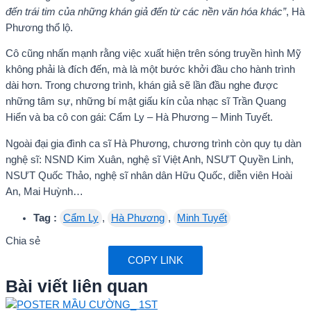
đến trái tim của những khán giả đến từ các nền văn hóa khác”
, Hà
Phương thổ lộ.
Cô cũng nhấn mạnh rằng việc xuất hiện trên sóng truyền hình Mỹ
không phải là đích đến, mà là một bước khởi đầu cho hành trình
dài hơn. Trong chương trình, khán giả sẽ lần đầu nghe được
những tâm sự, những bí mật giấu kín của nhạc sĩ Trần Quang
Hiển và ba cô con gái: Cẩm Ly – Hà Phương – Minh Tuyết.
Ngoài đại gia đình ca sĩ Hà Phương, chương trình còn quy tụ dàn
nghệ sĩ: NSND Kim Xuân, nghệ sĩ Việt Anh, NSƯT Quyền Linh,
NSƯT Quốc Thảo, nghệ sĩ nhân dân Hữu Quốc, diễn viên Hoài
An, Mai Huỳnh…
Tag :
Cẩm Ly
,
Hà Phương
,
Minh Tuyết
Chia sẻ
COPY LINK
Bài viết liên quan