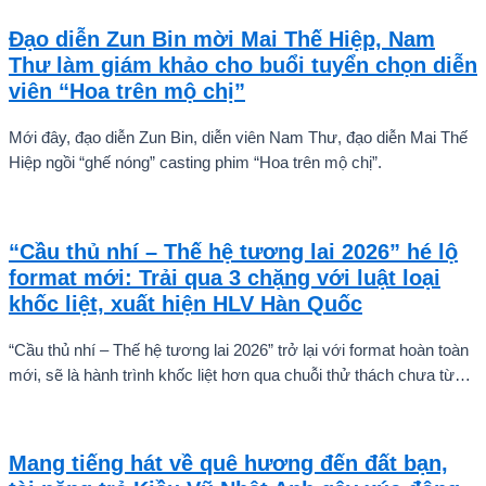
Karnruethai Tassabut trong bộ ảnh đón Giáng Sinh sớm.
Đạo diễn Zun Bin mời Mai Thế Hiệp, Nam
Thư làm giám khảo cho buổi tuyển chọn diễn
viên “Hoa trên mộ chị”
Mới đây, đạo diễn Zun Bin, diễn viên Nam Thư, đạo diễn Mai Thế
Hiệp ngồi “ghế nóng” casting phim “Hoa trên mộ chị”.
“Cầu thủ nhí – Thế hệ tương lai 2026” hé lộ
format mới: Trải qua 3 chặng với luật loại
khốc liệt, xuất hiện HLV Hàn Quốc
“Cầu thủ nhí – Thế hệ tương lai 2026” trở lại với format hoàn toàn
mới, sẽ là hành trình khốc liệt hơn qua chuỗi thử thách chưa từng
có và quá trình huấn luyện chuyên sâu. Mùa giải hứa hẹn sẽ là
cuộc cạnh tranh cam go để tìm ra những cầu thủ nhí bản lĩnh, sẵn
sàng chinh phục thử thách.
Mang tiếng hát về quê hương đến đất bạn,