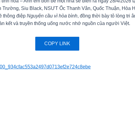
m tinh hoa – Anh em bốn bể một nhà sẽ diễn ra ngày 28/4/2026 
Đan Trường, Siu Black, NSƯT Ốc Thanh Vân, Quốc Thuận, Hòa
ề thông điệp
Nguyện cầu vì hòa bình
, đồng thời bày tỏ lòng tri
àn kết và truyền thống uống nước nhớ nguồn của người Việt.
COPY LINK