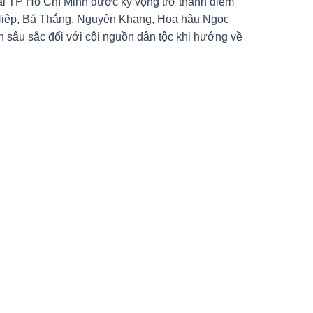
tại TP Hồ Chí Minh được kỳ vọng trở thành điểm
 Hiệp, Bá Thắng, Nguyên Khang, Hoa hậu Ngọc
 ân sâu sắc đối với cội nguồn dân tộc khi hướng về