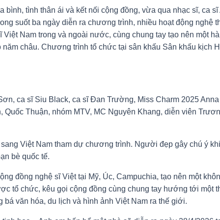
bình, tình thân ái và kết nối cộng đồng, vừa qua nhạc sĩ, ca s
rong suốt ba ngày diễn ra chương trình, nhiều hoạt động nghệ 
 sĩ Việt Nam trong và ngoài nước, cùng chung tay tạo nên một h
hắp năm châu. Chương trình tổ chức tại sân khấu Sân khấu kịch
ơn, ca sĩ Siu Black, ca sĩ Đan Trường, Miss Charm 2025 Anna 
, Quốc Thuận, nhóm MTV, MC Nguyên Khang, diễn viên Trư
ang Việt Nam tham dự chương trình. Người đẹp gây chú ý khi tr
ạn bè quốc tế.
 cộng đồng nghệ sĩ Việt tại Mỹ, Úc, Campuchia, tạo nên một khô
ợc tổ chức, kêu gọi cộng đồng cùng chung tay hướng tới một th
 bá văn hóa, du lịch và hình ảnh Việt Nam ra thế giới.