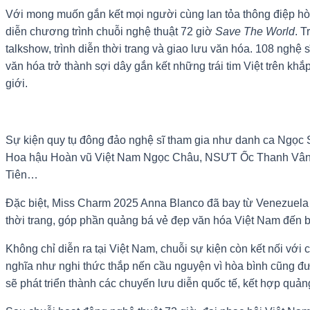
Với mong muốn gắn kết mọi người cùng lan tỏa thông điệp hòa 
diễn chương trình chuỗi nghệ thuật 72 giờ
Save The World
. T
talkshow, trình diễn thời trang và giao lưu văn hóa. 108 nghệ
văn hóa trở thành sợi dây gắn kết những trái tim Việt trên k
giới.
Sự kiện quy tụ đông đảo nghệ sĩ tham gia như danh ca Ngọc S
Hoa hậu Hoàn vũ Việt Nam Ngọc Châu, NSƯT Ốc Thanh Vân
Tiên…
Đặc biệt, Miss Charm 2025 Anna Blanco đã bay từ Venezuela s
thời trang, góp phần quảng bá vẻ đẹp văn hóa Việt Nam đến b
Không chỉ diễn ra tại Việt Nam, chuỗi sự kiện còn kết nối với
nghĩa như nghi thức thắp nến cầu nguyện vì hòa bình cũng đư
sẽ phát triển thành các chuyến lưu diễn quốc tế, kết hợp quảng