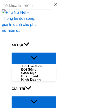
Skip
Từ
to
khóa
content
tìm
kiếm...
XÃ HỘI
Menu
Toggle
Tin Thế Giới
Đời Sống
Giáo Dục
Pháp Luật
Kinh Doanh
GIẢI TRÍ
Menu
Toggle