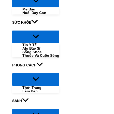
Menu
Toggle
Mẹ Bầu
Nuôi Dạy Con
SỨC KHỎE
Menu
Toggle
Tin Y Tế
Alo Bác Sĩ
Sống Khỏe
Thuốc Và Cuộc Sống
PHONG CÁCH
Menu
Toggle
Thời Trang
Làm Đẹp
SÀNH