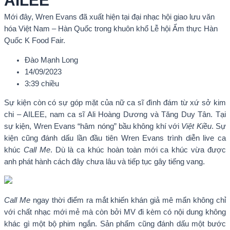
AILEE
Mới đây, Wren Evans đã xuất hiện tại đại nhạc hội giao lưu văn
hóa Việt Nam – Hàn Quốc trong khuôn khổ Lễ hội Ẩm thực Hàn
Quốc K Food Fair.
Đào Mạnh Long
14/09/2023
3:39 chiều
Sự kiện còn có sự góp mặt của nữ ca sĩ đình đám từ xứ sở kim
chi – AILEE, nam ca sĩ Ali Hoàng Dương và Tăng Duy Tân. Tại
sự kiện, Wren Evans “hâm nóng” bầu không khí với
Việt Kiều
. Sự
kiện cũng đánh dấu lần đầu tiên Wren Evans trình diễn live ca
khúc
Call Me
. Dù là ca khúc hoàn toàn mới ca khúc vừa được
anh phát hành cách đây chưa lâu và tiếp tục gây tiếng vang.
Call Me
ngay thời điểm ra mắt khiến khán giả mê mẩn không chỉ
với chất nhạc mới mẻ mà còn bởi MV đi kèm có nội dung không
khác gì một bộ phim ngắn. Sản phẩm cũng đánh dấu một bước