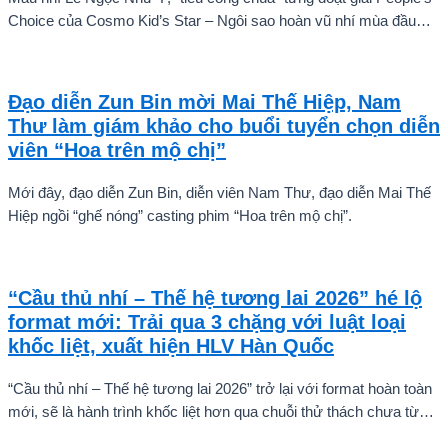
Choice của Cosmo Kid’s Star – Ngôi sao hoàn vũ nhí mùa đầu
tiên tự tin thả dáng bên Á hậu Miss Cosmo 2024 – Mook
Karnruethai Tassabut trong bộ ảnh đón Giáng Sinh sớm.
Đạo diễn Zun Bin mời Mai Thế Hiệp, Nam
Thư làm giám khảo cho buổi tuyển chọn diễn
viên “Hoa trên mộ chị”
Mới đây, đạo diễn Zun Bin, diễn viên Nam Thư, đạo diễn Mai Thế
Hiệp ngồi “ghế nóng” casting phim “Hoa trên mộ chị”.
“Cầu thủ nhí – Thế hệ tương lai 2026” hé lộ
format mới: Trải qua 3 chặng với luật loại
khốc liệt, xuất hiện HLV Hàn Quốc
“Cầu thủ nhí – Thế hệ tương lai 2026” trở lại với format hoàn toàn
mới, sẽ là hành trình khốc liệt hơn qua chuỗi thử thách chưa từng
có và quá trình huấn luyện chuyên sâu. Mùa giải hứa hẹn sẽ là