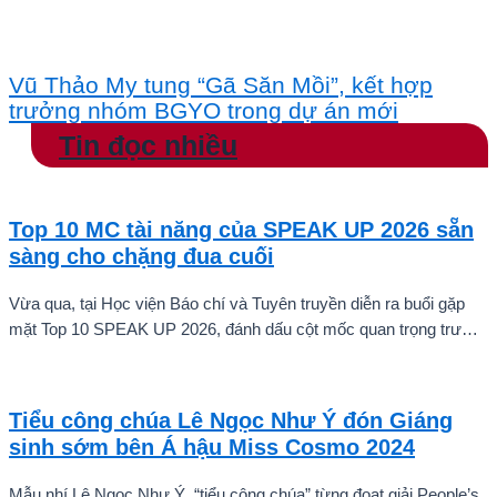
Vũ Thảo My tung “Gã Săn Mồi”, kết hợp
trưởng nhóm BGYO trong dự án mới
Tin đọc nhiều
Top 10 MC tài năng của SPEAK UP 2026 sẵn
sàng cho chặng đua cuối
Vừa qua, tại Học viện Báo chí và Tuyên truyền diễn ra buổi gặp
mặt Top 10 SPEAK UP 2026, đánh dấu cột mốc quan trọng trước
khi các thí sinh chính thức bước vào giai đoạn tăng tốc của cuộc
thi.
Tiểu công chúa Lê Ngọc Như Ý đón Giáng
sinh sớm bên Á hậu Miss Cosmo 2024
Mẫu nhí Lê Ngọc Như Ý, “tiểu công chúa” từng đoạt giải People’s