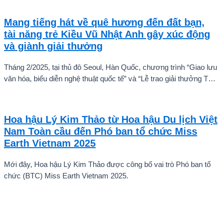
cuộc cạnh tranh cam go để tìm ra những cầu thủ nhí bản lĩnh, sẵn
sàng chinh phục thử thách.
Mang tiếng hát về quê hương đến đất bạn,
tài năng trẻ Kiều Vũ Nhật Anh gây xúc động
và giành giải thưởng
Tháng 2/2025, tại thủ đô Seoul, Hàn Quốc, chương trình “Giao lưu
văn hóa, biểu diễn nghệ thuật quốc tế” và “Lễ trao giải thưởng Tài
năng quốc tế cho trẻ em” đã diễn ra với sự góp mặt của nhiều tài
năng nghệ thuật đến từ các quốc gia khác nhau. Trong số đó, Kiều
Vũ Nhật Anh, chàng trai tuổi teen đến từ Hà Nội, Việt Nam, đã gây
Hoa hậu Lý Kim Thảo từ Hoa hậu Du lịch Việt
ấn tượng mạnh với giọng hát trữ tình sâu lắng, mang đậm hơi thở
Nam Toàn cầu đến Phó ban tổ chức Miss
quê hương.
Earth Vietnam 2025
Mới đây, Hoa hậu Lý Kim Thảo được công bố vai trò Phó ban tổ
chức (BTC) Miss Earth Vietnam 2025.