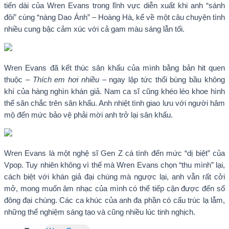
tiến dài của Wren Evans trong lĩnh vực diễn xuất khi anh “sánh
đôi” cùng “nàng Dao Ánh” – Hoàng Hà, kể về một câu chuyện tình
nhiều cung bậc cảm xúc với cả gam màu sáng lẫn tối.
Wren Evans đã kết thúc sân khấu của mình bằng bản hit quen
thuộc –
Thích em hơi nhiều
– ngay lập tức thổi bùng bầu không
khí của hàng nghìn khán giả. Nam ca sĩ cũng khéo léo khoe hình
thể săn chắc trên sân khấu. Anh nhiệt tình giao lưu với người hâm
mộ đến mức bảo vệ phải mời anh trở lại sân khấu.
Wren Evans là một nghệ sĩ Gen Z cá tính đến mức “dị biệt” của
Vpop. Tuy nhiên không vì thế mà Wren Evans chọn “thu mình” lại,
cách biệt với khán giả đại chúng mà ngược lại, anh vẫn rất cởi
mở, mong muốn âm nhạc của mình có thể tiếp cận được đến số
đông đại chúng. Các ca khúc của anh đa phần có cấu trúc lạ lẫm,
những thể nghiệm sáng tạo và cũng nhiều lúc tinh nghịch.