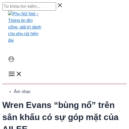
Skip
Từ
to
khóa
content
tìm
kiếm...
Main
Menu
Âm nhạc
Wren Evans “bùng nổ” trên
sân khấu có sự góp mặt của