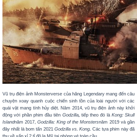
Vũ trụ điện ảnh Monsterverse của hãng Legendary mang đến câu
chuyện xoay quanh cuộc chiến sinh tồn của loài người với các
quái vật mang tính hủy diệt. Năm 2014, vũ trụ điện ảnh này khởi
động với phần phim đầu tiên
Godzilla
,
tiếp theo đó là
Kong: Skull
Island
năm 2017,
Godzilla: King of the Monsters
năm 2019 và gần
đây nhất là bom tấn 2021
Godzilla vs. Kong
.
Các tựa phim này đã
thu về xấp xỉ 2 tỉ đô la Mỹ tại phòng vé toàn cầu.