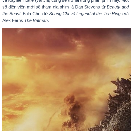
và Kaylee Hottle (vai Jia) cũng sẽ trở lại trong phần phim này. Một
số diễn viên mới sẽ tham gia phim là Dan Stevens từ
Beauty and
the Beast
, Fala Chen từ
Shang Chi và Legend of the Ten Rings
và
Alex Ferns
The Batman
.