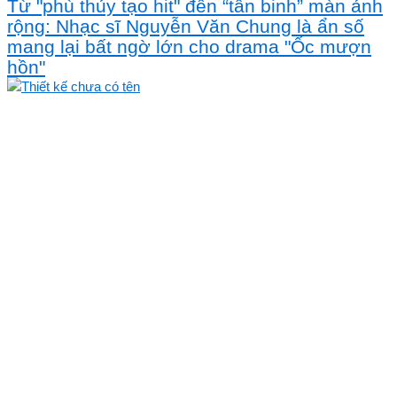
Từ "phù thủy tạo hit" đến “tân binh” màn ảnh
rộng: Nhạc sĩ Nguyễn Văn Chung là ẩn số
mang lại bất ngờ lớn cho drama "Ốc mượn
hồn"