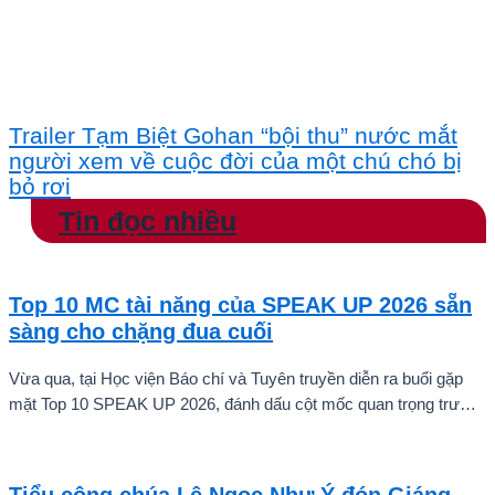
Trailer Tạm Biệt Gohan “bội thu” nước mắt
người xem về cuộc đời của một chú chó bị
bỏ rơi
Tin đọc nhiều
Top 10 MC tài năng của SPEAK UP 2026 sẵn
sàng cho chặng đua cuối
Vừa qua, tại Học viện Báo chí và Tuyên truyền diễn ra buổi gặp
mặt Top 10 SPEAK UP 2026, đánh dấu cột mốc quan trọng trước
khi các thí sinh chính thức bước vào giai đoạn tăng tốc của cuộc
thi.
Tiểu công chúa Lê Ngọc Như Ý đón Giáng