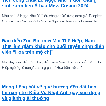
sinh sớm bên Á hậu Miss Cosmo 2024
Mẫu nhí Lê Ngọc Như Ý, “tiểu công chúa” từng đoạt giải People’s
Choice của Cosmo Kid’s Star – Ngôi sao hoàn vũ nhí mùa đầu
tiên tự tin thả dáng bên Á hậu Miss Cosmo 2024 – Mook
Karnruethai Tassabut trong bộ ảnh đón Giáng Sinh sớm.
Đạo diễn Zun Bin mời Mai Thế Hiệp, Nam
Thư làm giám khảo cho buổi tuyển chọn diễn
viên “Hoa trên mộ chị”
Mới đây, đạo diễn Zun Bin, diễn viên Nam Thư, đạo diễn Mai Thế
Hiệp ngồi “ghế nóng” casting phim “Hoa trên mộ chị”.
Mang tiếng hát về quê hương đến đất bạn,
tài năng trẻ Kiều Vũ Nhật Anh gây xúc động
và giành giải thưởng