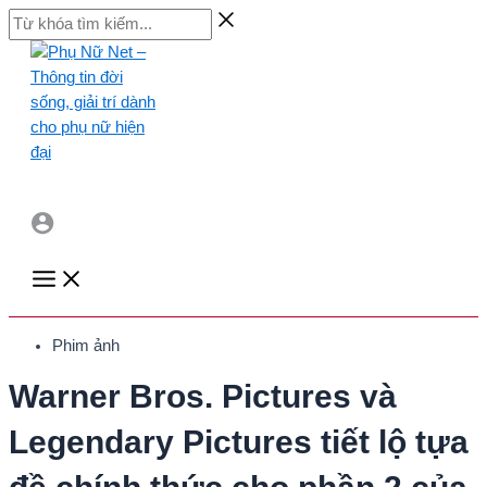
Skip
Từ
to
khóa
content
tìm
kiếm...
Main
Menu
Phim ảnh
Warner Bros. Pictures và
Legendary Pictures tiết lộ tựa