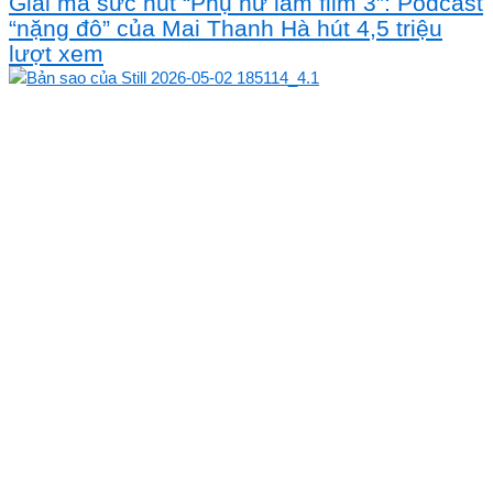
Giải mã sức hút “Phụ nữ làm film 3”: Podcast
“nặng đô” của Mai Thanh Hà hút 4,5 triệu
lượt xem