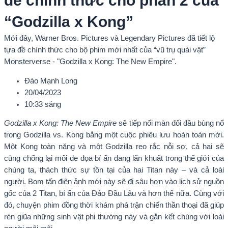
đề chính thức cho phần 2 của
“Godzilla x Kong”
Mới đây, Warner Bros. Pictures và Legendary Pictures đã tiết lộ
tựa đề chính thức cho bộ phim mới nhất của “vũ trụ quái vật”
Monsterverse - "Godzilla x Kong: The New Empire".
Đào Mạnh Long
20/04/2023
10:33 sáng
Godzilla x Kong: The New Empire
sẽ tiếp nối màn đối đầu bùng nổ
trong Godzilla vs. Kong bằng một cuộc phiêu lưu hoàn toàn mới.
Một Kong toàn năng và một Godzilla reo rắc nỗi sợ, cả hai sẽ
cùng chống lại mối đe dọa bí ẩn đang lẩn khuất trong thế giới của
chúng ta, thách thức sự tồn tại của hai Titan này – và cả loài
người. Bom tấn điện ảnh mới này sẽ đi sâu hơn vào lịch sử nguồn
gốc của 2 Titan, bí ẩn của Đảo Đầu Lâu và hơn thế nữa. Cùng với
đó, chuyện phim đồng thời khám phá trận chiến thần thoại đã giúp
rèn giũa những sinh vật phi thường này và gắn kết chúng với loài