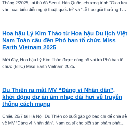
Tháng 2/2025, tại thủ đô Seoul, Hàn Quốc, chương trình “Giao lưu
văn hóa, biểu diễn nghệ thuật quốc tế” và “Lễ trao giải thưởng Tài
năng quốc tế cho trẻ em” đã diễn ra với sự góp mặt của nhiều tài
năng nghệ thuật đến từ các quốc gia khác nhau. Trong số đó, Kiều
Vũ Nhật Anh, chàng trai tuổi teen đến từ Hà Nội, Việt Nam, đã gây
Hoa hậu Lý Kim Thảo từ Hoa hậu Du lịch Việt
ấn tượng mạnh với giọng hát trữ tình sâu lắng, mang đậm hơi thở
Nam Toàn cầu đến Phó ban tổ chức Miss
quê hương.
Earth Vietnam 2025
Mới đây, Hoa hậu Lý Kim Thảo được công bố vai trò Phó ban tổ
chức (BTC) Miss Earth Vietnam 2025.
Du Thiên ra mắt MV “Đảng vì Nhân dân”,
khởi động dự án âm nhạc dài hơi về truyền
thống cách mạng
Chiều 26/7 tại Hà Nội, Du Thiên có buổi gặp gỡ báo chí để chia sẻ
về MV “Đảng vì Nhân dân”. Nam ca sĩ cho biết sản phẩm phát
hành ngày 22/7 chỉ là điểm khởi đầu cho một chuỗi dự án âm