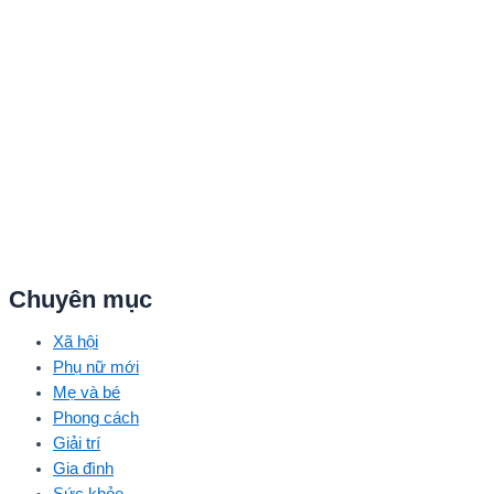
nhạc sẽ được thực hiện theo từng giai đoạn, thay vì dừng lại ở
một hay hai ca khúc.
Chuyên mục
Xã hội
Phụ nữ mới
Mẹ và bé
Phong cách
Giải trí
Gia đình