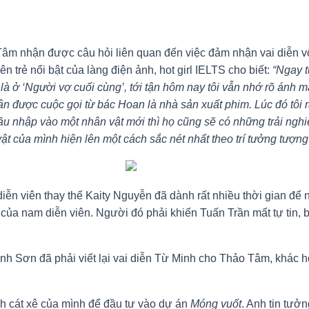
Tâm nhận được câu hỏi liên quan đến việc đảm nhận vai diễn 
ên trẻ nổi bật của làng điện ảnh, hot girl IELTS cho biết:
“Ngay t
là ở ‘Người vợ cuối cùng’, tới tận hôm nay tôi vẫn nhớ rõ ánh mắt
ận được cuộc gọi từ bác Hoan là nhà sản xuất phim. Lúc đó tôi rấ
ầu nhập vào một nhân vật mới thì họ cũng sẽ có những trải nghi
ật của mình hiện lên một cách sắc nét nhất theo trí tưởng tượng 
diễn viên thay thế Kaity Nguyễn đã dành rất nhiều thời gian đ
a nam diễn viên. Người đó phải khiến Tuấn Trần mất tự tin, bối
anh Sơn đã phải viết lại vai diễn Từ Minh cho Thảo Tâm, khác 
nh cát xê của mình để đầu tư vào dự án
Móng vuốt
. Anh tin tư