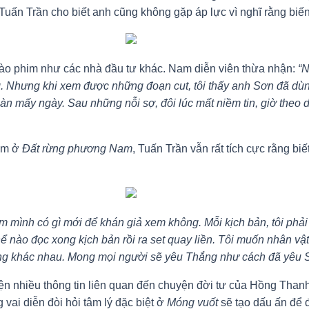
 Tuấn Trần cho biết anh cũng không gặp áp lực vì nghĩ rằng biến 
vào phim như các nhà đầu tư khác. Nam diễn viên thừa nhận:
“N
hông. Nhưng khi xem được những đoạn cut, tôi thấy anh Sơn đã d
mấy ngày. Sau những nỗi sợ, đôi lúc mất niềm tin, giờ theo dõi
Lâm ở
Đất rừng phương Nam
, Tuấn Trần vẫn rất tích cực rằng bi
xem mình có gì mới để khán giả xem không. Mỗi kịch bản, tôi ph
thể nào đọc xong kịch bản rồi ra set quay liền. Tôi muốn nhân v
 sống khác nhau. Mong mọi người sẽ yêu Thắng như cách đã yêu 
iện nhiều thông tin liên quan đến chuyện đời tư của Hồng Than
vai diễn đòi hỏi tâm lý đặc biệt ở
Móng vuốt
sẽ tạo dấu ấn để 