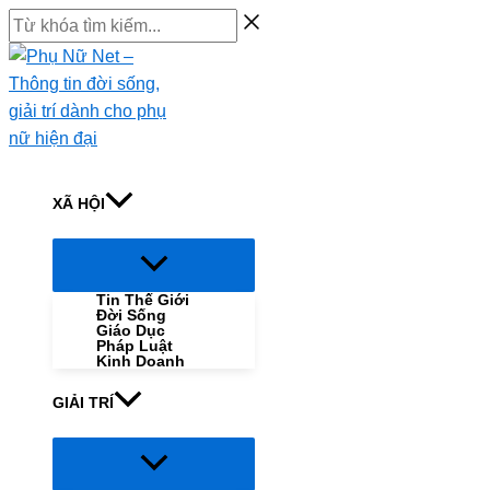
Skip
Từ
to
khóa
content
tìm
kiếm...
XÃ HỘI
Menu
Toggle
Tin Thế Giới
Đời Sống
Giáo Dục
Pháp Luật
Kinh Doanh
GIẢI TRÍ
Menu
Toggle