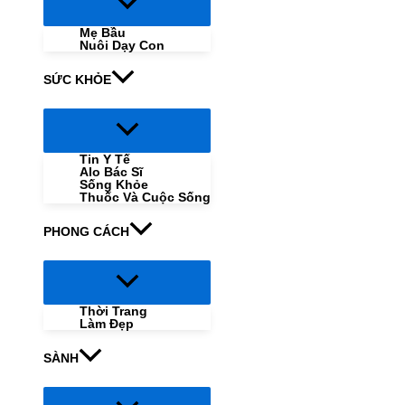
Menu
Toggle
Mẹ Bầu
Nuôi Dạy Con
SỨC KHỎE
Menu
Toggle
Tin Y Tế
Alo Bác Sĩ
Sống Khỏe
Thuốc Và Cuộc Sống
PHONG CÁCH
Menu
Toggle
Thời Trang
Làm Đẹp
SÀNH