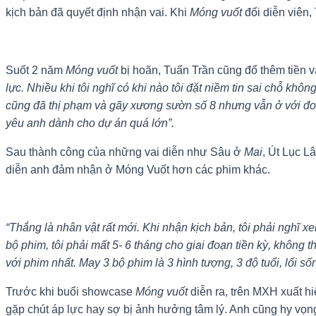
kịch bản đã quyết định nhận vai. Khi
Móng vuốt
đổi diễn viên,
Suốt 2 năm
Móng vuốt
bị hoãn, Tuấn Trần cũng đổ thêm tiền 
lực. Nhiều khi tôi nghĩ có khi nào tôi đặt niềm tin sai chỗ k
cũng đã thị phạm và gãy xương sườn số 8 nhưng vẫn ở với đoàn 
yêu anh dành cho dự án quá lớn”.
Sau thành công của những vai diễn như Sâu ở
Mai
, Út Lục 
diễn anh đảm nhận ở Móng Vuốt hơn các phim khác.
“Thắng là nhân vật rất mới. Khi nhận kịch bản, tôi phải nghĩ 
bộ phim, tôi phải mất 5- 6 tháng cho giai đoạn tiền kỳ, không 
với phim nhất. May 3 bộ phim là 3 hình tượng, 3 độ tuổi, lối
Trước khi buổi showcase
Móng vuốt
diễn ra, trên MXH xuất h
gặp chút áp lực hay sợ bị ảnh hưởng tâm lý. Anh cũng hy vọng 