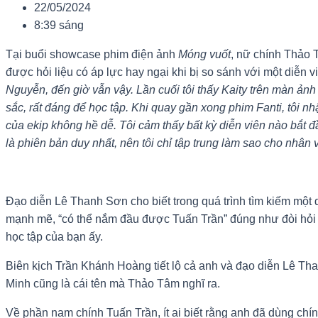
22/05/2024
8:39 sáng
Tại buổi showcase phim điện ảnh
Móng vuốt
, nữ chính Thảo 
được hỏi liệu có áp lực hay ngại khi bị so sánh với một diễn vi
Nguyễn, đến giờ vẫn vậy. Lần cuối tôi thấy Kaity trên màn ảnh 
sắc, rất đáng để học tập. Khi quay gần xong phim Fanti, tôi nh
của ekip không hề dễ. Tôi cảm thấy bất kỳ diễn viên nào bắt đ
là phiên bản duy nhất, nên tôi chỉ tập trung làm sao cho nhân v
Đạo diễn Lê Thanh Sơn cho biết trong quá trình tìm kiếm một 
mạnh mẽ, “có thể nắm đầu được Tuấn Trần” đúng như đòi hỏi củ
học tập của bạn ấy.
Biên kịch Trần Khánh Hoàng tiết lộ cả anh và đạo diễn Lê Th
Minh cũng là cái tên mà Thảo Tâm nghĩ ra.
Về phần nam chính Tuấn Trần, ít ai biết rằng anh đã dùng chí