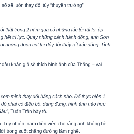
số sẽ luôn thay đổi tùy “thuyền trưởng”.
ói thật trong 2 năm qua có những lúc tôi rất lo, áp
ùng hết trí lực. Quay những cảnh hành động, anh Sơn
 những đoạn cut tại đây, tôi thấy rất xúc động. Tình
ết đâu khán giả sẽ thích hình ảnh của Thắng – vai
ải xem mình thay đổi bằng cách nào. Để thực hiện 1
ật đó phải có điệu bộ, dáng đứng, hình ảnh nào hợp
Sâu”
, Tuấn Trần bày tỏ.
h. Tuy nhiên, nam diễn viên cho rằng anh không hề
đời trong suốt chặng đường làm nghề.