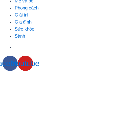
Mẹ và bé
Phong cách
Giải trí
Gia đình
Sức khỏe
Sành
acebook
Youtube