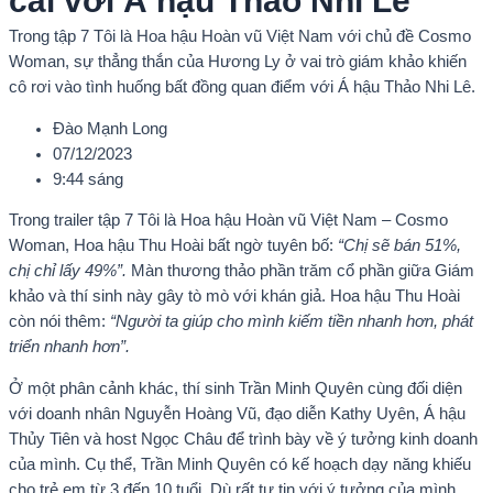
cãi với Á hậu Thảo Nhi Lê
Trong tập 7 Tôi là Hoa hậu Hoàn vũ Việt Nam với chủ đề Cosmo
Woman, sự thẳng thắn của Hương Ly ở vai trò giám khảo khiến
cô rơi vào tình huống bất đồng quan điểm với Á hậu Thảo Nhi Lê.
Đào Mạnh Long
07/12/2023
9:44 sáng
Trong trailer tập 7 Tôi là Hoa hậu Hoàn vũ Việt Nam – Cosmo
Woman, Hoa hậu Thu Hoài bất ngờ tuyên bố:
“Chị sẽ bán 51%,
chị chỉ lấy 49%”.
Màn thương thảo phần trăm cổ phần giữa Giám
khảo và thí sinh này gây tò mò với khán giả. Hoa hậu Thu Hoài
còn nói thêm:
“Người ta giúp cho mình kiếm tiền nhanh hơn, phát
triển nhanh hơn”.
Ở một phân cảnh khác, thí sinh Trần Minh Quyên cùng đối diện
với doanh nhân Nguyễn Hoàng Vũ, đạo diễn Kathy Uyên, Á hậu
Thủy Tiên và host Ngọc Châu để trình bày về ý tưởng kinh doanh
của mình. Cụ thể, Trần Minh Quyên có kế hoạch dạy năng khiếu
cho trẻ em từ 3 đến 10 tuổi. Dù rất tự tin với ý tưởng của mình