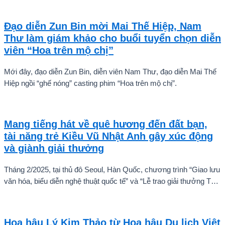
Karnruethai Tassabut trong bộ ảnh đón Giáng Sinh sớm.
Đạo diễn Zun Bin mời Mai Thế Hiệp, Nam
Thư làm giám khảo cho buổi tuyển chọn diễn
viên “Hoa trên mộ chị”
Mới đây, đạo diễn Zun Bin, diễn viên Nam Thư, đạo diễn Mai Thế
Hiệp ngồi “ghế nóng” casting phim “Hoa trên mộ chị”.
Mang tiếng hát về quê hương đến đất bạn,
tài năng trẻ Kiều Vũ Nhật Anh gây xúc động
và giành giải thưởng
Tháng 2/2025, tại thủ đô Seoul, Hàn Quốc, chương trình “Giao lưu
văn hóa, biểu diễn nghệ thuật quốc tế” và “Lễ trao giải thưởng Tài
năng quốc tế cho trẻ em” đã diễn ra với sự góp mặt của nhiều tài
năng nghệ thuật đến từ các quốc gia khác nhau. Trong số đó, Kiều
Vũ Nhật Anh, chàng trai tuổi teen đến từ Hà Nội, Việt Nam, đã gây
Hoa hậu Lý Kim Thảo từ Hoa hậu Du lịch Việt