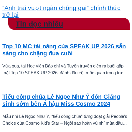
“Anh trai vượt ngàn chông gai” chính thức
trở lại
Tin đọc nhiều
Top 10 MC tài năng của SPEAK UP 2026 sẵn
sàng cho chặng đua cuối
Vừa qua, tại Học viện Báo chí và Tuyên truyền diễn ra buổi gặp
mặt Top 10 SPEAK UP 2026, đánh dấu cột mốc quan trọng trước
khi các thí sinh chính thức bước vào giai đoạn tăng tốc của cuộc
thi.
Tiểu công chúa Lê Ngọc Như Ý đón Giáng
sinh sớm bên Á hậu Miss Cosmo 2024
Mẫu nhí Lê Ngọc Như Ý, “tiểu công chúa” từng đoạt giải People’s
Choice của Cosmo Kid’s Star – Ngôi sao hoàn vũ nhí mùa đầu
tiên tự tin thả dáng bên Á hậu Miss Cosmo 2024 – Mook