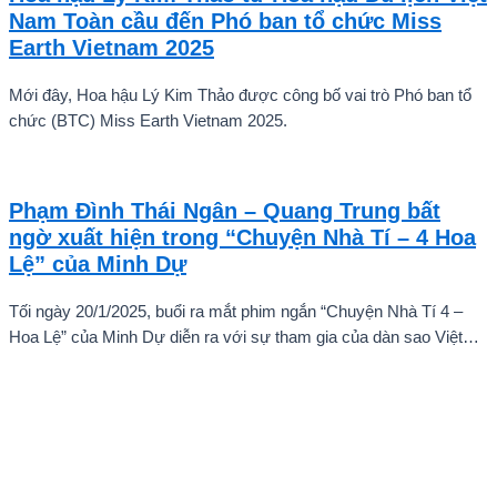
ấn tượng mạnh với giọng hát trữ tình sâu lắng, mang đậm hơi thở
Nam Toàn cầu đến Phó ban tổ chức Miss
quê hương.
Earth Vietnam 2025
Mới đây, Hoa hậu Lý Kim Thảo được công bố vai trò Phó ban tổ
chức (BTC) Miss Earth Vietnam 2025.
Phạm Đình Thái Ngân – Quang Trung bất
ngờ xuất hiện trong “Chuyện Nhà Tí – 4 Hoa
Lệ” của Minh Dự
Tối ngày 20/1/2025, buổi ra mắt phim ngắn “Chuyện Nhà Tí 4 –
Hoa Lệ” của Minh Dự diễn ra với sự tham gia của dàn sao Việt
như: NSND Kim Xuân, nghệ sĩ Gia Bảo, gia đình diễn viên Quang
Tuấn – Linh Phi, diễn viên Thuận Nguyễn, các “Anh Trai Say Hi”
Quang Trung – Phạm Đình Thái Ngân, người mẫu Phạm Kiên…