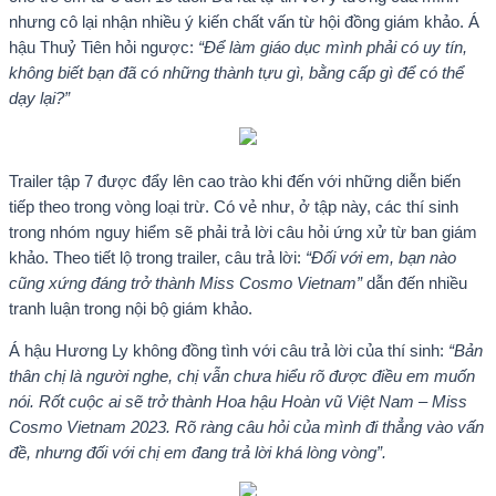
nhưng cô lại nhận nhiều ý kiến chất vấn từ hội đồng giám khảo. Á
hậu Thuỷ Tiên hỏi ngược:
“Để làm giáo dục mình phải có uy tín,
không biết bạn đã có những thành tựu gì, bằng cấp gì để có thể
dạy lại?”
Trailer tập 7 được đẩy lên cao trào khi đến với những diễn biến
tiếp theo trong vòng loại trừ. Có vẻ như, ở tập này, các thí sinh
trong nhóm nguy hiểm sẽ phải trả lời câu hỏi ứng xử từ ban giám
khảo. Theo tiết lộ trong trailer, câu trả lời:
“Đối với em, bạn nào
cũng xứng đáng trở thành Miss Cosmo Vietnam”
dẫn đến nhiều
tranh luận trong nội bộ giám khảo.
Á hậu Hương Ly không đồng tình với câu trả lời của thí sinh:
“Bản
thân chị là người nghe, chị vẫn chưa hiểu rõ được điều em muốn
nói. Rốt cuộc ai sẽ trở thành Hoa hậu Hoàn vũ Việt Nam – Miss
Cosmo Vietnam 2023. Rõ ràng câu hỏi của mình đi thẳng vào vấn
đề, nhưng đối với chị em đang trả lời khá lòng vòng”.