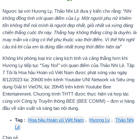
Ngược lại với Hương Ly, Thảo Nhi Lê đưa ý kiến cho rằng:
“Nhi
không đồng tình với quan điểm của Ly. Một người phụ nữ khiêm
tốn không thể nói mình là người đẹp nhất, giỏi nhất và xứng đáng
chiến thắng cuộc thi này. Thắng hay không thắng cũng là duyên, là
may mắn và cũng có thể phụ thuộc vào thời điểm. Vì thế Nhi nghĩ
câu trả lời của em là đúng đắn nhất trong thời điểm hiện tại”
Không khí phòng loại trừ càng kịch tính và căng thẳng hơn khi
Hương Ly tiếp tục “Say No!” với quan điểm của Thảo Nhi Lê. Tập
7 Tôi là Hoa hậu Hoàn vũ Việt Nam được phát sóng vào ngày
8/12/2023 lúc 20h00 trên kênh Youtube UNI Network và Siêu ứng
dụng Giải trí VieON, lúc 20h45 trên kênh Youtube Bee
Entertainment. Chương trình THTT được thực hiện và hợp tác
cùng với Công ty Truyền thông BEE (BEE COMM) – đơn vị hàng
đầu về sản xuất và sáng tạo nội dung.
Tag :
Hoa hậu Hoàn vũ Việt Nam
,
Hương Ly
,
Thảo Nhi
Lê
Chia sẻ