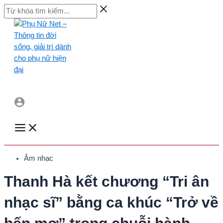
Skip
Từ
to
khóa
content
tìm
kiếm...
Main
Menu
Âm nhạc
Thanh Hà kết chương “Tri ân
nhạc sĩ” bằng ca khúc “Trở về