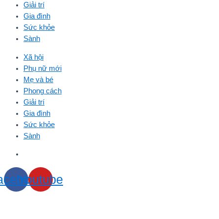
Giải trí
Gia đình
Sức khỏe
Sành
Xã hội
Phụ nữ mới
Mẹ và bé
Phong cách
Giải trí
Gia đình
Sức khỏe
Sành
acebook
Youtube