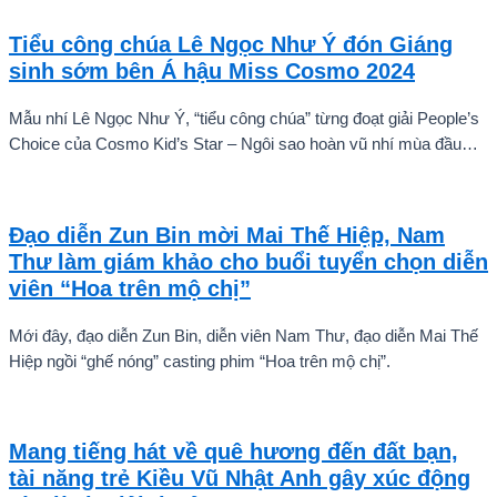
thi.
Tiểu công chúa Lê Ngọc Như Ý đón Giáng
sinh sớm bên Á hậu Miss Cosmo 2024
Mẫu nhí Lê Ngọc Như Ý, “tiểu công chúa” từng đoạt giải People’s
Choice của Cosmo Kid’s Star – Ngôi sao hoàn vũ nhí mùa đầu
tiên tự tin thả dáng bên Á hậu Miss Cosmo 2024 – Mook
Karnruethai Tassabut trong bộ ảnh đón Giáng Sinh sớm.
Đạo diễn Zun Bin mời Mai Thế Hiệp, Nam
Thư làm giám khảo cho buổi tuyển chọn diễn
viên “Hoa trên mộ chị”
Mới đây, đạo diễn Zun Bin, diễn viên Nam Thư, đạo diễn Mai Thế
Hiệp ngồi “ghế nóng” casting phim “Hoa trên mộ chị”.
Mang tiếng hát về quê hương đến đất bạn,
tài năng trẻ Kiều Vũ Nhật Anh gây xúc động