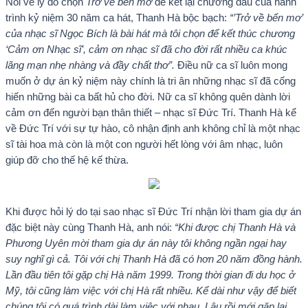
Nói về lý do chọn
Trở về bến mơ
để kết lại chương đầu của hành
trình kỷ niệm 30 năm ca hát, Thanh Hà bộc bạch:
“’Trở về bến mơ’
của nhạc sĩ Ngọc Bích là bài hát mà tôi chọn để kết thúc chương
‘Cảm ơn Nhạc sĩ’, cảm ơn nhạc sĩ đã cho đời rất nhiều ca khúc
lãng mạn nhẹ nhàng và đầy chất thơ”.
Điều nữ ca sĩ luôn mong
muốn ở dự án kỷ niệm này chính là tri ân những nhạc sĩ đã cống
hiến những bài ca bất hủ cho đời. Nữ ca sĩ không quên dành lời
cảm ơn đến người bạn thân thiết – nhạc sĩ Đức Trí. Thanh Hà kể
về Đức Trí với sự tự hào, cô nhận định anh không chỉ là một nhạc
sĩ tài hoa mà còn là một con người hết lòng với âm nhạc, luôn
giúp đỡ cho thế hệ kế thừa.
Khi được hỏi lý do tại sao nhạc sĩ Đức Trí nhận lời tham gia dự án
đặc biệt này cùng Thanh Hà, anh nói:
“Khi được chị Thanh Hà và
Phương Uyên mời tham gia dự án này tôi không ngần ngại hay
suy nghĩ gì cả. Tôi với chị Thanh Hà đã có hơn 20 năm đồng hành.
Lần đầu tiên tôi gặp chị Hà năm 1999. Trong thời gian đi du học ở
Mỹ, tôi cũng làm việc với chị Hà rất nhiều. Kể dài như vậy để biết
chúng tôi có quá trình dài làm việc với nhau. Lâu rồi mới gặp lại,