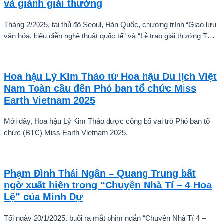
và giành giải thưởng
Tháng 2/2025, tại thủ đô Seoul, Hàn Quốc, chương trình “Giao lưu
văn hóa, biểu diễn nghệ thuật quốc tế” và “Lễ trao giải thưởng Tài
năng quốc tế cho trẻ em” đã diễn ra với sự góp mặt của nhiều tài
năng nghệ thuật đến từ các quốc gia khác nhau. Trong số đó, Kiều
Vũ Nhật Anh, chàng trai tuổi teen đến từ Hà Nội, Việt Nam, đã gây
Hoa hậu Lý Kim Thảo từ Hoa hậu Du lịch Việt
ấn tượng mạnh với giọng hát trữ tình sâu lắng, mang đậm hơi thở
Nam Toàn cầu đến Phó ban tổ chức Miss
quê hương.
Earth Vietnam 2025
Mới đây, Hoa hậu Lý Kim Thảo được công bố vai trò Phó ban tổ
chức (BTC) Miss Earth Vietnam 2025.
Phạm Đình Thái Ngân – Quang Trung bất
ngờ xuất hiện trong “Chuyện Nhà Tí – 4 Hoa
Lệ” của Minh Dự
Tối ngày 20/1/2025, buổi ra mắt phim ngắn “Chuyện Nhà Tí 4 –