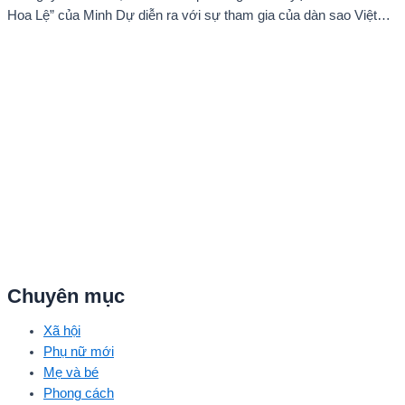
Hoa Lệ” của Minh Dự diễn ra với sự tham gia của dàn sao Việt
như: NSND Kim Xuân, nghệ sĩ Gia Bảo, gia đình diễn viên Quang
Tuấn – Linh Phi, diễn viên Thuận Nguyễn, các “Anh Trai Say Hi”
Quang Trung – Phạm Đình Thái Ngân, người mẫu Phạm Kiên…
Chuyên mục
Xã hội
Phụ nữ mới
Mẹ và bé
Phong cách