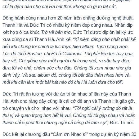
chỉ là đệm đàn cho chị Hà hát thôi, không có gì to tát cả”.
Đồng hành cùng nhau hơn 20 năm trên chặng đường nghệ thuật,
Thanh Hà và Đức Trí có nhiều kỷ niệm đẹp cùng nhau. Nhân dịp
kết hợp ở ca khúc
Trở về bến mơ
, Đức Trí được dịp ôn lại ký ức
xưa cùng ca sĩ Thanh Hà. Anh kể:
“Kỉ niệm đáng nhớ nhất phải kể
đến khi chúng tôi chính là lúc thực hiện album Trịnh Công Sơn.
Lúc đó tôi ở Boston, chị Hà ở California. Tôi phải liên tục bay qua,
bay về. Chị giống như một người chị trong nhà, ra sân bay đón,
đưa tôi về nhà, chăm sóc chu đáo. Chúng tôi xem nhau như gia
đình vậy. Và sau album đó, chúng tôi bắt đầu thân nhau hơn và
mỗi khi cần làm một bài hát nào đó chị Hà luôn đưa cho tôi”.
Đức Trí rất ấn tượng với dự án tri ân nhạc sĩ lần này của Thanh
Hà. Anh cho rằng đây cũng là cái cớ để anh và Thanh Hà gặp gỡ,
trò chuyện và chơi nhạc với nhau.
“Tôi nghĩ cái ý tưởng đó rất là
thú vị và quan trọng hơn hết là vui. Chúng tôi tôi gặp nhau và hoàn
thành chỉ 5 phút thôi nhưng ngồi cả tiếng để tâm sự”,
Đức Trí nói.
Đúc kết lại chương đầu “Cảm ơn Nhạc sĩ” trong dự án kỷ niệm 30