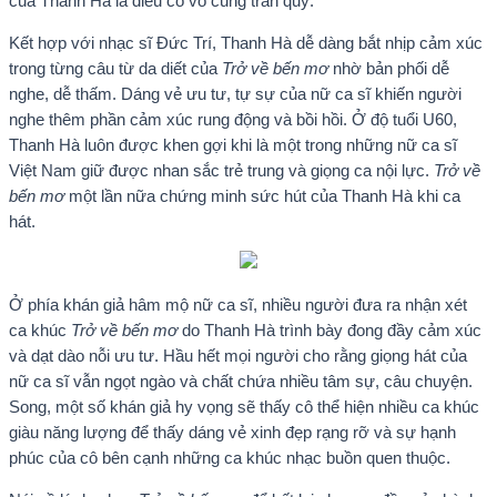
của Thanh Hà là điều cô vô cùng trân quý.
Kết hợp với nhạc sĩ Đức Trí, Thanh Hà dễ dàng bắt nhịp cảm xúc
trong từng câu từ da diết của
Trở về bến mơ
nhờ bản phối dễ
nghe, dễ thấm. Dáng vẻ ưu tư, tự sự của nữ ca sĩ khiến người
nghe thêm phần cảm xúc rung động và bồi hồi. Ở độ tuổi U60,
Thanh Hà luôn được khen gợi khi là một trong những nữ ca sĩ
Việt Nam giữ được nhan sắc trẻ trung và giọng ca nội lực.
Trở về
bến mơ
một lần nữa chứng minh sức hút của Thanh Hà khi ca
hát.
Ở phía khán giả hâm mộ nữ ca sĩ, nhiều người đưa ra nhận xét
ca khúc
Trở về bến mơ
do Thanh Hà trình bày đong đầy cảm xúc
và dạt dào nỗi ưu tư. Hầu hết mọi người cho rằng giọng hát của
nữ ca sĩ vẫn ngọt ngào và chất chứa nhiều tâm sự, câu chuyện.
Song, một số khán giả hy vọng sẽ thấy cô thể hiện nhiều ca khúc
giàu năng lượng để thấy dáng vẻ xinh đẹp rạng rỡ và sự hạnh
phúc của cô bên cạnh những ca khúc nhạc buồn quen thuộc.