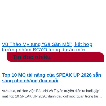
Vũ Thảo My tung “Gã Săn Mồi”, kết hợp
trưởng nhóm BGYO trong dự án mới
Tin đọc nhiều
Top 10 MC tài năng của SPEAK UP 2026 sẵn
sàng cho chặng đua cuối
Vừa qua, tại Học viện Báo chí và Tuyên truyền diễn ra buổi gặp
mặt Top 10 SPEAK UP 2026, đánh dấu cột mốc quan trọng trước
khi các thí sinh chính thức bước vào giai đoạn tăng tốc của cuộc