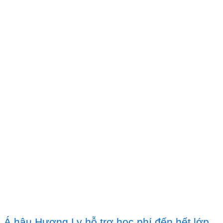
Á hậu Hương Ly hỗ trợ học phí đến hết lớp