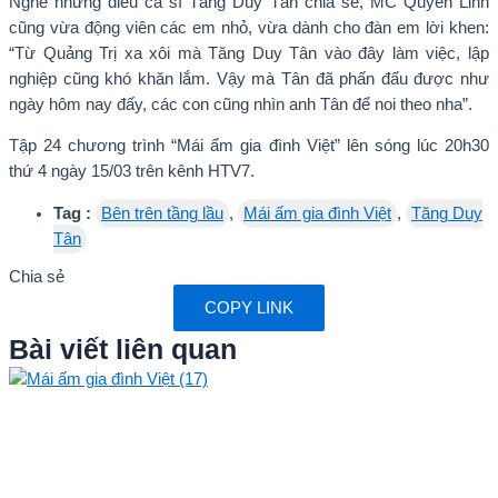
Nghe những điều ca sĩ Tăng Duy Tân chia sẻ, MC Quyền Linh
cũng vừa động viên các em nhỏ, vừa dành cho đàn em lời khen:
“Từ Quảng Trị xa xôi mà Tăng Duy Tân vào đây làm việc, lập
nghiệp cũng khó khăn lắm. Vậy mà Tân đã phấn đấu được như
ngày hôm nay đấy, các con cũng nhìn anh Tân để noi theo nha”.
Tập 24 chương trình “Mái ấm gia đình Việt” lên sóng lúc 20h30
thứ 4 ngày 15/03 trên kênh HTV7.
Tag :
Bên trên tầng lầu
,
Mái ấm gia đình Việt
,
Tăng Duy
Tân
Chia sẻ
COPY LINK
Bài viết liên quan