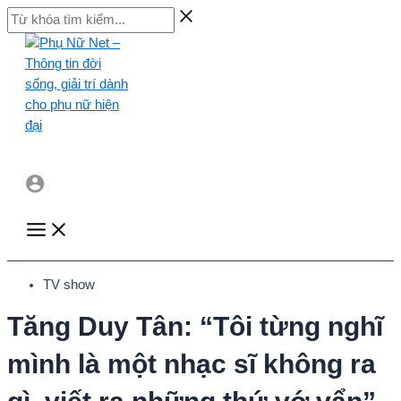
Skip
Từ
to
khóa
content
tìm
kiếm...
Main
Menu
TV show
Tăng Duy Tân: “Tôi từng nghĩ
mình là một nhạc sĩ không ra