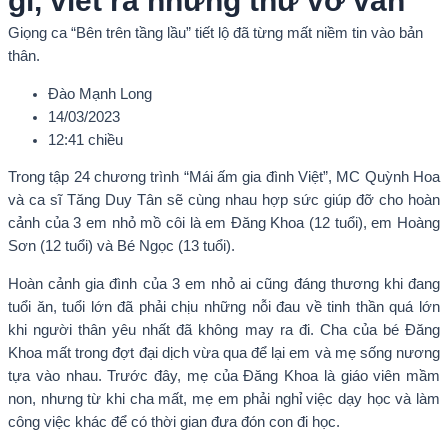
gì, viết ra những thứ vớ vẩn”
Giọng ca “Bên trên tầng lầu” tiết lộ đã từng mất niềm tin vào bản
thân.
Đào Mạnh Long
14/03/2023
12:41 chiều
Trong tập 24 chương trình “Mái ấm gia đình Việt”, MC Quỳnh Hoa
và ca sĩ Tăng Duy Tân sẽ cùng nhau hợp sức giúp đỡ cho hoàn
cảnh của 3 em nhỏ mồ côi là em Đăng Khoa (12 tuổi), em Hoàng
Sơn (12 tuổi) và Bé Ngọc (13 tuổi).
Hoàn cảnh gia đình của 3 em nhỏ ai cũng đáng thương khi đang
tuổi ăn, tuổi lớn đã phải chịu những nỗi đau về tinh thần quá lớn
khi người thân yêu nhất đã không may ra đi. Cha của bé Đăng
Khoa mất trong đợt đại dịch vừa qua để lại em và mẹ sống nương
tựa vào nhau. Trước đây, mẹ của Đăng Khoa là giáo viên mầm
non, nhưng từ khi cha mất, mẹ em phải nghỉ việc dạy học và làm
công việc khác để có thời gian đưa đón con đi học.