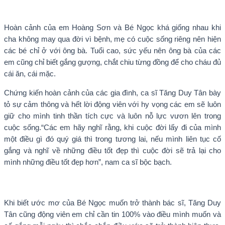
Hoàn cảnh của em Hoàng Sơn và Bé Ngọc khá giống nhau khi
cha không may qua đời vì bệnh, mẹ có cuộc sống riêng nên hiện
các bé chỉ ở với ông bà. Tuổi cao, sức yếu nên ông bà của các
em cũng chỉ biết gắng gượng, chắt chiu từng đồng để cho cháu đủ
cái ăn, cái mặc.
Chứng kiến hoàn cảnh của các gia đình, ca sĩ Tăng Duy Tân bày
tỏ sự cảm thông và hết lời động viên với hy vọng các em sẽ luôn
giữ cho mình tinh thần tích cực và luôn nỗ lực vươn lên trong
cuộc sống.“Các em hãy nghĩ rằng, khi cuộc đời lấy đi của mình
một điều gì đó quý giá thì trong tương lai, nếu mình liên tục cố
gắng và nghĩ về những điều tốt đẹp thì cuộc đời sẽ trả lại cho
mình những điều tốt đẹp hơn”, nam ca sĩ bộc bạch.
Khi biết ước mơ của Bé Ngọc muốn trở thành bác sĩ, Tăng Duy
Tân cũng động viên em chỉ cần tin 100% vào điều mình muốn và