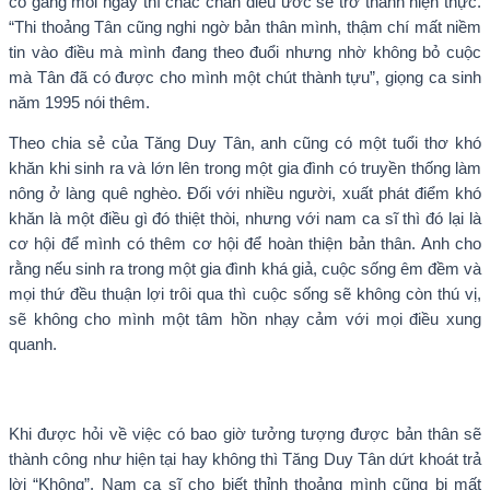
cố gắng mỗi ngày thì chắc chắn điều ước sẽ trở thành hiện thực.
“Thi thoảng Tân cũng nghi ngờ bản thân mình, thậm chí mất niềm
tin vào điều mà mình đang theo đuổi nhưng nhờ không bỏ cuộc
mà Tân đã có được cho mình một chút thành tựu”, giọng ca sinh
năm 1995 nói thêm.
Theo chia sẻ của Tăng Duy Tân, anh cũng có một tuổi thơ khó
khăn khi sinh ra và lớn lên trong một gia đình có truyền thống làm
nông ở làng quê nghèo. Đối với nhiều người, xuất phát điểm khó
khăn là một điều gì đó thiệt thòi, nhưng với nam ca sĩ thì đó lại là
cơ hội để mình có thêm cơ hội để hoàn thiện bản thân. Anh cho
rằng nếu sinh ra trong một gia đình khá giả, cuộc sống êm đềm và
mọi thứ đều thuận lợi trôi qua thì cuộc sống sẽ không còn thú vị,
sẽ không cho mình một tâm hồn nhạy cảm với mọi điều xung
quanh.
Khi được hỏi về việc có bao giờ tưởng tượng được bản thân sẽ
thành công như hiện tại hay không thì Tăng Duy Tân dứt khoát trả
lời “Không”. Nam ca sĩ cho biết thỉnh thoảng mình cũng bị mất