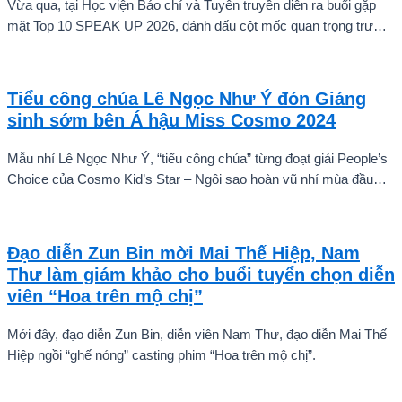
Vừa qua, tại Học viện Báo chí và Tuyên truyền diễn ra buổi gặp
mặt Top 10 SPEAK UP 2026, đánh dấu cột mốc quan trọng trước
khi các thí sinh chính thức bước vào giai đoạn tăng tốc của cuộc
thi.
Tiểu công chúa Lê Ngọc Như Ý đón Giáng
sinh sớm bên Á hậu Miss Cosmo 2024
Mẫu nhí Lê Ngọc Như Ý, “tiểu công chúa” từng đoạt giải People’s
Choice của Cosmo Kid’s Star – Ngôi sao hoàn vũ nhí mùa đầu
tiên tự tin thả dáng bên Á hậu Miss Cosmo 2024 – Mook
Karnruethai Tassabut trong bộ ảnh đón Giáng Sinh sớm.
Đạo diễn Zun Bin mời Mai Thế Hiệp, Nam
Thư làm giám khảo cho buổi tuyển chọn diễn
viên “Hoa trên mộ chị”
Mới đây, đạo diễn Zun Bin, diễn viên Nam Thư, đạo diễn Mai Thế
Hiệp ngồi “ghế nóng” casting phim “Hoa trên mộ chị”.