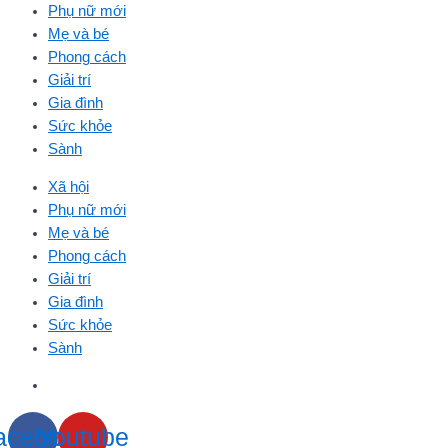
Phụ nữ mới
Mẹ và bé
Phong cách
Giải trí
Gia đình
Sức khỏe
Sành
Xã hội
Phụ nữ mới
Mẹ và bé
Phong cách
Giải trí
Gia đình
Sức khỏe
Sành
acebook
Youtube