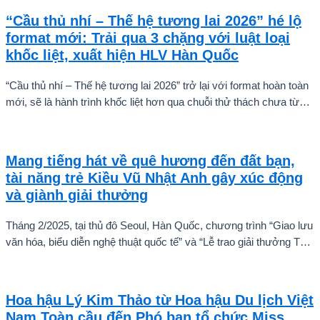
“Cầu thủ nhí – Thế hệ tương lai 2026” hé lộ
format mới: Trải qua 3 chặng với luật loại
khốc liệt, xuất hiện HLV Hàn Quốc
“Cầu thủ nhí – Thế hệ tương lai 2026” trở lại với format hoàn toàn
mới, sẽ là hành trình khốc liệt hơn qua chuỗi thử thách chưa từng
có và quá trình huấn luyện chuyên sâu. Mùa giải hứa hẹn sẽ là
cuộc cạnh tranh cam go để tìm ra những cầu thủ nhí bản lĩnh, sẵn
sàng chinh phục thử thách.
Mang tiếng hát về quê hương đến đất bạn,
tài năng trẻ Kiều Vũ Nhật Anh gây xúc động
và giành giải thưởng
Tháng 2/2025, tại thủ đô Seoul, Hàn Quốc, chương trình “Giao lưu
văn hóa, biểu diễn nghệ thuật quốc tế” và “Lễ trao giải thưởng Tài
năng quốc tế cho trẻ em” đã diễn ra với sự góp mặt của nhiều tài
năng nghệ thuật đến từ các quốc gia khác nhau. Trong số đó, Kiều
Vũ Nhật Anh, chàng trai tuổi teen đến từ Hà Nội, Việt Nam, đã gây
Hoa hậu Lý Kim Thảo từ Hoa hậu Du lịch Việt
ấn tượng mạnh với giọng hát trữ tình sâu lắng, mang đậm hơi thở
Nam Toàn cầu đến Phó ban tổ chức Miss