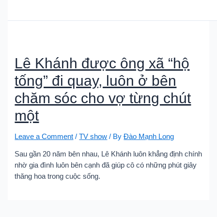
Lê Khánh được ông xã “hộ
tống” đi quay, luôn ở bên
chăm sóc cho vợ từng chút
một
Leave a Comment
/
TV show
/ By
Đào Mạnh Long
Sau gần 20 năm bên nhau, Lê Khánh luôn khẳng định chính
nhờ gia đình luôn bên cạnh đã giúp cô có những phút giây
thăng hoa trong cuộc sống.