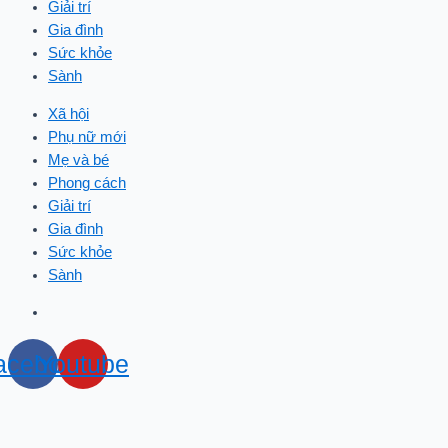
Giải trí
Gia đình
Sức khỏe
Sành
Xã hội
Phụ nữ mới
Mẹ và bé
Phong cách
Giải trí
Gia đình
Sức khỏe
Sành
acebook
Youtube