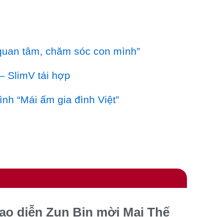
quan tâm, chăm sóc con mình”
– SlimV tái hợp
nh “Mái ấm gia đình Việt”
ạo diễn Zun Bin mời Mai Thế