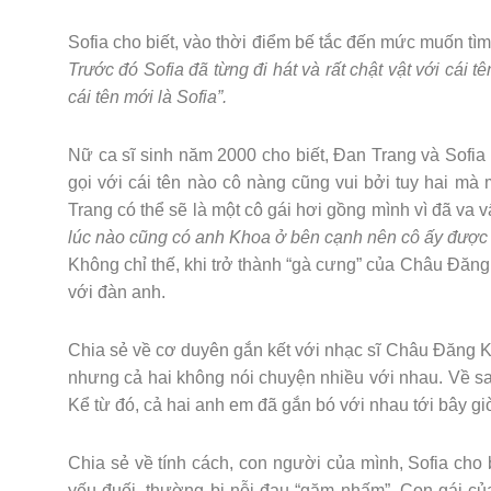
Sofia cho biết, vào thời điểm bế tắc đến mức muốn tì
Trước đó Sofia đã từng đi hát và rất chật vật với cái
cái tên mới là Sofia”.
Nữ ca sĩ sinh năm 2000 cho biết, Đan Trang và Sofi
gọi với cái tên nào cô nàng cũng vui bởi tuy hai mà
Trang có thể sẽ là một cô gái hơi gồng mình vì đã va 
lúc nào cũng có anh Khoa ở bên cạnh nên cô ấy được t
Không chỉ thế, khi trở thành “gà cưng” của Châu Đăng 
với đàn anh.
Chia sẻ về cơ duyên gắn kết với nhạc sĩ Châu Đăng Kh
nhưng cả hai không nói chuyện nhiều với nhau. Về sau
Kể từ đó, cả hai anh em đã gắn bó với nhau tới bây gi
Chia sẻ về tính cách, con người của mình, Sofia cho 
yếu đuối, thường bị nỗi đau “gặm nhấm”. Con gái của