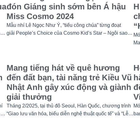
ua
đón Giáng sinh sớm bên Á hậu
H
Miss Cosmo 2024
c
“
Mẫu nhí Lê Ngọc Như Ý, “tiểu công chúa” từng đoạt
mốc
giải People’s Choice của Cosmo Kid’s Star – Ngôi sao
Mớ
hoàn vũ nhí mùa đầu tiên tự tin thả dáng bên Á hậu Miss
Ma
Cosmo 2024 – Mook Karnruethai Tassabut trong bộ ảnh
chị
đón Giáng Sinh sớm.
Mang tiếng hát về quê hương
H
m
đến đất bạn, tài năng trẻ Kiều Vũ
h
Nhật Anh gây xúc động và giành
đ
giải thưởng
V
hí
Tháng 2/2025, tại thủ đô Seoul, Hàn Quốc, chương trình
Mớ
iết
“Giao lưu văn hóa, biểu diễn nghệ thuật quốc tế” và “Lễ
ba
ho
trao giải thưởng Tài năng quốc tế cho trẻ em” đã diễn ra
g
với sự góp mặt của nhiều tài năng nghệ thuật đến từ các
quốc gia khác nhau. Trong số đó, Kiều Vũ Nhật Anh,