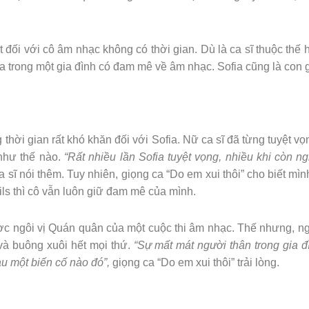
iết đối với cô âm nhạc không có thời gian. Dù là ca sĩ thuộc 
 ra trong một gia đình có đam mê về âm nhạc. Sofia cũng là con 
thời gian rất khó khăn đối với Sofia. Nữ ca sĩ đã từng tuyệt v
 như thế nào.
“Rất nhiều lần Sofia tuyệt vọng, nhiều khi còn 
 sĩ nói thêm. Tuy nhiên, giọng ca “Do em xui thôi” cho biết mì
ils thì cô vẫn luôn giữ đam mê của mình.
c ngôi vị Quán quân của một cuộc thi âm nhạc. Thế nhưng, nga
và buông xuôi hết mọi thứ.
“Sự mất mát người thân trong gia đì
u một biến cố nào đó”,
giọng ca “Do em xui thôi” trải lòng.