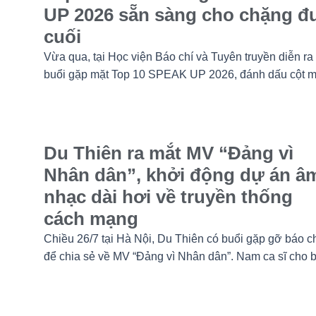
UP 2026 sẵn sàng cho chặng đ
cuối
Vừa qua, tại Học viện Báo chí và Tuyên truyền diễn ra
buổi gặp mặt Top 10 SPEAK UP 2026, đánh dấu cột 
quan trọng trước khi các thí sinh chính thức bước vào
giai đoạn tăng tốc của cuộc thi.
Du Thiên ra mắt MV “Đảng vì
Nhân dân”, khởi động dự án â
nhạc dài hơi về truyền thống
cách mạng
Chiều 26/7 tại Hà Nội, Du Thiên có buổi gặp gỡ báo c
để chia sẻ về MV “Đảng vì Nhân dân”. Nam ca sĩ cho b
sản phẩm phát hành ngày 22/7 chỉ là điểm khởi đầu c
một chuỗi dự án âm nhạc sẽ được thực hiện theo từn
giai đoạn, thay vì dừng lại ở một hay hai ca khúc.