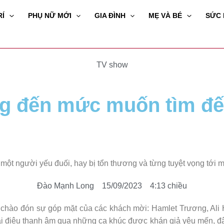
RÍ
PHỤ NỮ MỚI
GIA ĐÌNH
MẸ VÀ BÉ
SỨC
TV show
ng đến mức muốn tìm đến
 một người yếu đuối, hay bị tổn thương và từng tuyệt vọng tới m
Đào Mạnh Long
15/09/2023
4:13 chiều
 chào đón sự góp mặt của các khách mời: Hamlet Trương, Ali
i điệu thanh âm qua những ca khúc được khán giả yêu mến, đây