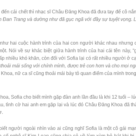
m đến cái chết thì nhạc sĩ Châu Đăng Khoa đã đưa tay để cô nắ
 tên Đan Trang và dường như đã gục ngã với đầy sự tuyệt vọng.
a như hai cuộc hành trình của hai con người khác nhau nhưng
 một. Nói về sự khác biệt giữa hành trình của hai cái tên này
vấp nhiều khó khăn, còn đối với Sofia lại có rất nhiều người ở
hoải mái sống với chính mình, được trẻ con hơn và cho mọi ng
Khoa, nữ ca sĩ cũng thoải mái bày tỏ quan điểm của mình trong
oa, Sofia cho biết mình gặp đàn anh lần đầu là khi 12 tuổi – 
, tình cờ hai anh em gặp lại và lúc đó Châu Đăng Khoa đã thà
ờ.
biết người ngoài nhìn vào ai cũng nghĩ Sofia là một cô gái mạ
 cố nghệ sĩ Kim Loan cũng chia sẻ về lùm xùm bỏ hát khi bị mi