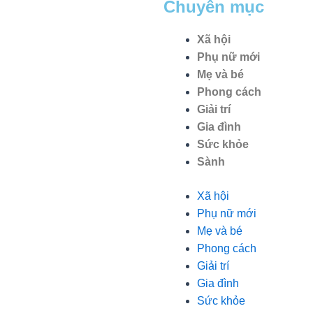
Chuyên mục
chàng trai tuổi teen đến từ Hà Nội, Việt Nam, đã gây ấn
tượng mạnh với giọng hát trữ tình sâu lắng, mang đậm
Xã hội
hơi thở quê hương.
Phụ nữ mới
Mẹ và bé
Phong cách
Giải trí
Gia đình
Sức khỏe
Sành
Xã hội
Phụ nữ mới
Mẹ và bé
Phong cách
Giải trí
Gia đình
Sức khỏe