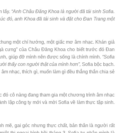
m lấy.
“Anh Châu Đăng Khoa là người đã tái sinh Sofia.
 Lúc đó, anh Khoa đã tái sinh và đặt cho Đan Trang một
 chung một chí hướng, một giấc mơ âm nhạc. Khán giả
, “gà cưng” của Châu Đăng Khoa cho biết trước đó Đan
 cạnh, giúp đỡ mình nên được sống là chính mình.
“Sofia
ười thấy con người thật của mình hơn”,
Sofia bộc bạch.
 âm nhạc, thích gì, muốn làm gì đều thẳng thắn chia sẻ
lúc đó cô nàng đang tham gia một chương trình âm nhạc
nh lập công ty mới và mời Sofia về làm thực tập sinh.
nh mẽ, gai góc nhưng thực chất, bản thân là người rất
ệt thị ngoại hình hồi tháng 3. Sofia tự nhận mình là