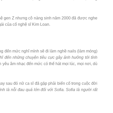
thế hệ gen Z nhưng cô nàng sinh năm 2000 đã được nghe
gái của cố nghệ sĩ Kim Loan.
ọng đến mức nghĩ mình sẽ đi làm nghề nails (làm móng)
nghĩ đến những chuyện tiêu cực gây ảnh hưởng tới tính
nh yêu âm nhạc đến mức có thể hát mọi lúc, mọi nơi, dù
y sau đó nữ ca sĩ đã gặp phải biến cố trong cuộc đời
nh là nỗi đau quá lớn đối với Sofia. Sofia là người rất