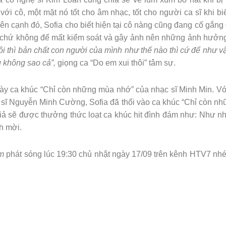
với cô, một mặt nó tốt cho âm nhạc, tốt cho người ca sĩ khi bi
n cạnh đó, Sofia cho biết hiện tại cô nàng cũng đang cố gắng 
iả chứ không để mất kiểm soát và gây ảnh nên những ảnh hưởng
 thôi thì bản chất con người của mình như thế nào thì cứ để nh
g không sao cả”,
giọng ca “Do em xui thôi” tâm sự.
bày ca khúc “Chỉ còn những mùa nhớ” của nhạc sĩ Minh Min. V
ạc sĩ Nguyễn Minh Cường, Sofia đã thổi vào ca khúc “Chỉ còn 
 giả sẽ được thưởng thức loạt ca khúc hit đình đám như: Như n
h mời.
m
phát sóng lúc 19:30 chủ nhật ngày 17/09 trên kênh HTV7 nhé