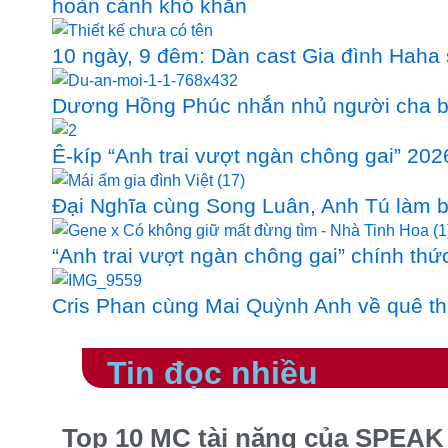
hoàn cảnh khó khăn
10 ngày, 9 đêm: Dàn cast Gia đình Haha
Dương Hồng Phúc nhắn nhủ người cha bỏ
Ê-kíp “Anh trai vượt ngàn chông gai” 202
Đại Nghĩa cùng Song Luân, Anh Tú làm bá
“Anh trai vượt ngàn chông gai” chính thức 
Cris Phan cùng Mai Quỳnh Anh về quê th
Tin đọc nhiều
Top 10 MC tài năng của SPEAK