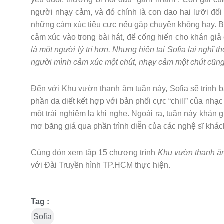
người nhạy cảm, và đó chính là con dao hai lưỡi đối 
những cảm xúc tiêu cực nếu gặp chuyện không hay. Bê
cảm xúc vào trong bài hát, để cống hiến cho khán g
là một người lý trí hơn. Nhưng hiện tại Sofia lại nghĩ
người mình cảm xúc một chút, nhạy cảm một chút cũn
Đến với Khu vườn thanh âm tuần này, Sofia sẽ trình 
phần da diết kết hợp với bản phối cực “chill” của nh
một trải nghiệm lạ khi nghe. Ngoài ra, tuần này khán
mơ băng giá qua phần trình diễn của các nghệ sĩ khác
Cùng đón xem tập 15 chương trình
Khu vườn thanh â
với Đài Truyền hình TP.HCM thực hiện.
Tag :
Sofia