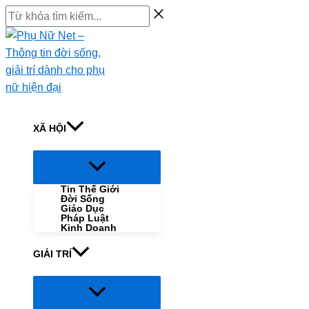
Skip
Từ
to
khóa
content
tìm
kiếm...
XÃ HỘI
Menu
Toggle
Tin Thế Giới
Đời Sống
Giáo Dục
Pháp Luật
Kinh Doanh
GIẢI TRÍ
Menu
Toggle