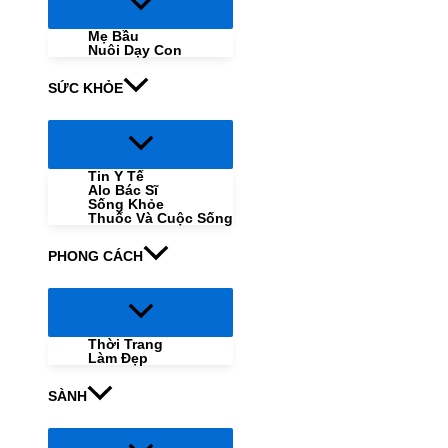
Menu
Toggle
Mẹ Bầu
Nuôi Dạy Con
SỨC KHỎE
Menu
Toggle
Tin Y Tế
Alo Bác Sĩ
Sống Khỏe
Thuốc Và Cuộc Sống
PHONG CÁCH
Menu
Toggle
Thời Trang
Làm Đẹp
SÀNH