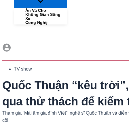
Menu
Toggle
Ăn Và Chơi
Không Gian Sống
Xe
Công Nghệ
TV show
Quốc Thuận “kêu trời”
qua thử thách để kiếm 
Tham gia “Mái ấm gia đình Việt”, nghệ sĩ Quốc Thuận và diễ
côi.