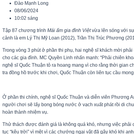
Đào Mạnh Long
08/06/2024
10:02 sáng
Tập 87 chương trình
Mái ấm gia đình Việt
vừa lên sóng với s
cảnh là em Lý Thị Mỹ Loan (2012), Trần Thị Trúc Phương (201
Trong vòng 3 phút ở phần thi phụ, hai nghệ sĩ khách mời phải
cho các gia đình. MC Quyền Linh nhấn mạnh: “Phải chiên khoa
nghệ sĩ Quốc Thuận tỏ ra hoang mang vì cho rằng thời gian c
tra đồng hồ trước khi chơi, Quốc Thuận còn liên tục cầu mon
Ở phần thi chính, nghệ sĩ Quốc Thuận và diễn viên Phương A
người chơi sẽ lấy bong bóng nước ở vạch xuất phát rồi di ch
hoàn thành nhiệm vụ.
Thử thách được đánh giá là không quá khó, nhưng việc phải ch
tục “kêu trời” vì mệt vì các chướng ngại vật đã gây khó khi