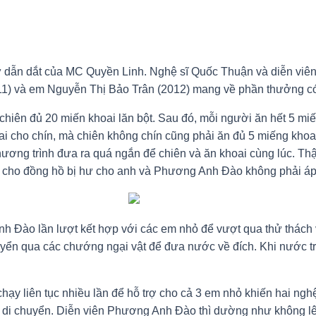
ự dẫn dắt của MC Quyền Linh. Nghệ sĩ Quốc Thuận và diễn vi
1) và em Nguyễn Thị Bảo Trân (2012) mang về phần thưởng có gi
 chiên đủ 20 miến khoai lăn bột. Sau đó, mỗi người ăn hết 5 miế
i cho chín, mà chiên không chín cũng phải ăn đủ 5 miếng khoai
hương trình đưa ra quá ngắn để chiên và ăn khoai cùng lúc. T
g cho đồng hồ bị hư cho anh và Phương Anh Đào không phải áp l
nh Đào lần lượt kết hợp với các em nhỏ để vượt qua thử thách
uyển qua các chướng ngại vật để đưa nước về đích. Khi nước tr
ạy liên tục nhiều lần để hỗ trợ cho cả 3 em nhỏ khiến hai nghệ
 anh di chuyển. Diễn viên Phương Anh Đào thì dường như không