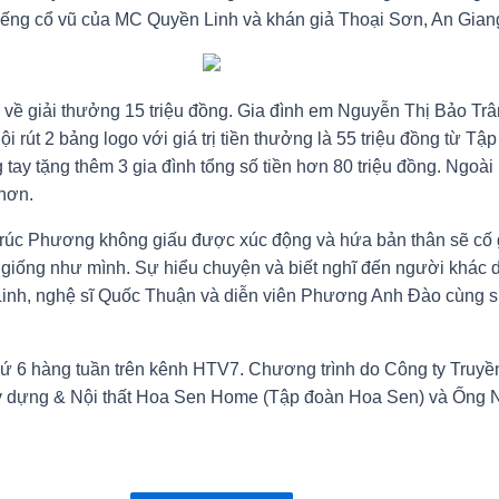
g tiếng cổ vũ của MC Quyền Linh và khán giả Thoại Sơn, An Gia
 về giải thưởng 15 triệu đồng. Gia đình em Nguyễn Thị Bảo Trâ
i rút 2 bảng logo với giá trị tiền thưởng là 55 triệu đồng từ 
tay tặng thêm 3 gia đình tổng số tiền hơn 80 triệu đồng. Ngoà
 hơn.
úc Phương không giấu được xúc động và hứa bản thân sẽ cố gắn
h giống như mình. Sự hiểu chuyện và biết nghĩ đến người khác
inh, nghệ sĩ Quốc Thuận và diễn viên Phương Anh Đào cùng sự
hứ 6 hàng tuần trên kênh HTV7. Chương trình do Công ty Truyề
u xây dựng & Nội thất Hoa Sen Home (Tập đoàn Hoa Sen) và Ốn