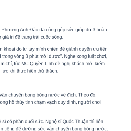
ên Phương Anh Đào đã cùng góp sức giúp đỡ 3 hoàn
á trị để trang trải cuộc sống.
n khoai do tự tay mình chiên để giành quyền ưu tiên
 trong vòng 3 phút mới được”. Nghe xong luật chơi,
hậm chí, lúc MC Quyền Linh đề nghị khách mời kiểm
ực khi thực hiện thử thách.
 vận chuyển bong bóng nước về đích. Theo đó,
ong hồ thủy tinh chạm vạch quy định, người chơi
 sĩ có phần đuối sức. Nghệ sĩ Quốc Thuận thì liên
 lên tiếng để dưỡng sức vận chuyển bong bóng nước.