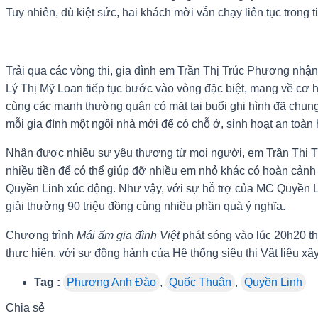
Tuy nhiên, dù kiệt sức, hai khách mời vẫn chạy liên tục tron
Trải qua các vòng thi, gia đình em Trần Thị Trúc Phương nhận
Lý Thị Mỹ Loan tiếp tục bước vào vòng đặc biệt, mang về cơ hộ
cùng các mạnh thường quân có mặt tại buổi ghi hình đã chung 
mỗi gia đình một ngôi nhà mới để có chỗ ở, sinh hoạt an toàn
Nhận được nhiều sự yêu thương từ mọi người, em Trần Thị Tr
nhiều tiền để có thể giúp đỡ nhiều em nhỏ khác có hoàn cản
Quyền Linh xúc động. Như vậy, với sự hỗ trợ của MC Quyền L
giải thưởng 90 triệu đồng cùng nhiều phần quà ý nghĩa.
Chương trình
Mái ấm gia đình Việt
phát sóng vào lúc 20h20 t
thực hiện, với sự đồng hành của Hệ thống siêu thị Vật liệ
Tag :
Phương Anh Đào
,
Quốc Thuận
,
Quyền Linh
Chia sẻ