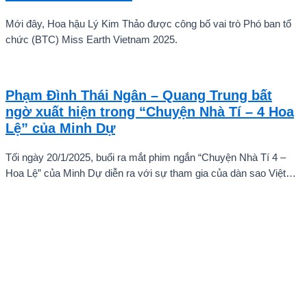
Mới đây, Hoa hậu Lý Kim Thảo được công bố vai trò Phó ban tổ
chức (BTC) Miss Earth Vietnam 2025.
Phạm Đình Thái Ngân – Quang Trung bất
ngờ xuất hiện trong “Chuyện Nhà Tí – 4 Hoa
Lệ” của Minh Dự
Tối ngày 20/1/2025, buổi ra mắt phim ngắn “Chuyện Nhà Tí 4 –
Hoa Lệ” của Minh Dự diễn ra với sự tham gia của dàn sao Việt
như: NSND Kim Xuân, nghệ sĩ Gia Bảo, gia đình diễn viên Quang
Tuấn – Linh Phi, diễn viên Thuận Nguyễn, các “Anh Trai Say Hi”
Quang Trung – Phạm Đình Thái Ngân, người mẫu Phạm Kiên…