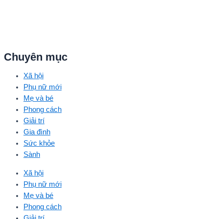
Chuyên mục
Xã hội
Phụ nữ mới
Mẹ và bé
Phong cách
Giải trí
Gia đình
Sức khỏe
Sành
Xã hội
Phụ nữ mới
Mẹ và bé
Phong cách
Giải trí