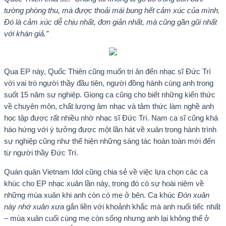
tường phòng thu, mà được thoải mái bung hết cảm xúc của mình.
Đó là cảm xúc dễ chịu nhất, đơn giản nhất, mà cũng gần gũi nhất
với khán giả.”
Qua EP này, Quốc Thiên cũng muốn tri ân đến nhạc sĩ Đức Trí
với vai trò người thầy đầu tiên, người đồng hành cùng anh trong
suốt 15 năm sự nghiệp. Giọng ca cũng cho biết những kiến thức
về chuyên môn, chất lượng âm nhạc và tâm thức làm nghề anh
học tập được rất nhiều nhờ nhạc sĩ Đức Trí. Nam ca sĩ cũng khá
hào hứng với ý tưởng được một lần hát về xuân trong hành trình
sự nghiệp cũng như thể hiện những sáng tác hoàn toàn mới đến
từ người thầy Đức Trí.
Quán quân Vietnam Idol cũng chia sẻ về việc lựa chọn các ca
khúc cho EP nhạc xuân lần này, trong đó có sự hoài niệm về
những mùa xuân khi anh còn có mẹ ở bên. Ca khúc
Đón xuân
này nhớ xuân xưa
gắn liền với khoảnh khắc mà anh nuối tiếc nhất
– mùa xuân cuối cùng mẹ còn sống nhưng anh lại không thể ở