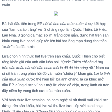
xuân
.
Bài hát đầu tiên trong EP
Lời tỏ tình của mùa xuân
là sự kết hợp
của “tam ca áo trắng” với 3 chàng ngự lâm Quốc Thiên, Lê Hiếu,
Lân Nhã. 3 giọng ca mặc sơ mi trắng đơn giản, đứng hát trên sân
khấu cùng live band, giúp tôn lên bài hát lãng mạn đúng tinh thần
“xuân” của đất nước.
Lựa chọn hình thức hát live trên sân khấu, Quốc Thiên cho biết
rằng khán giả của anh vẫn luôn nói:
“Quốc Thiên chỉ cần đứng
trên sân khấu hát với dàn nhạc thôi là đã đủ tỏa sáng rồi.”
Nam ca
sĩ rất trân trọng phản hồi đó và muốn “chiều ý” khán giả.
Lời tỏ tình
của mùa xuân
được thể hiện bởi ba anh chàng, là ca khúc mở
đầu EP, cũng được ví như một lời chào dễ chịu, trong lành và tràn
đầy niềm hy vọng tích cực của mùa xuân.
Với hình thức live session, ba nam nghệ sĩ rất thoải mái khi được
đứng trên sân khấu, hát live và thu live trực tiếp với band nhạc.
Quốc Thiên chia sẻ:
“Chúng tôi không bị gò bó trong bốn bức