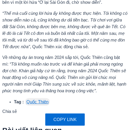
bên vì một lời hứa “Ở lại Sài Gòn đi, chờ show diễn”.
“Thế mà cuối cùng lời hứa ấy không được thực hiện. Tôi không có
show diễn nào cả, cũng không dư dả tiền bạc. Tôi chơi vơi giữa
đất Sài Gòn, không được bên mẹ, không được về quê ăn Tết. Có
lẽ đó là cái Tết cô đơn và buồn bã nhất của tôi. Một năm sau, mẹ
tôi mất, và từ đó về sau tôi đã không bao giờ có thể cùng mẹ đón
Tết được nữa”
, Quốc Thiên xúc động chia sẻ.
Về những dự án trong năm 2024 sắp tới, Quốc Thiên cũng bật
mí:
“Tôi không muốn rào trước và để khán giả phải mong ngóng
đợi chờ. Khán giả hãy cứ tin rằng, trong năm 2024 Quốc Thiên sẽ
hoạt động vô cùng năng nổ. Quốc Thiên xin gửi lời chúc mọi
người năm mới Giáp Thìn sung sức về sức khỏe, mãnh liệt, hạnh
phúc trong tình yêu và thăng hoa trong công việc”.
Tag :
Quốc Thiên
Chia sẻ
COPY LINK