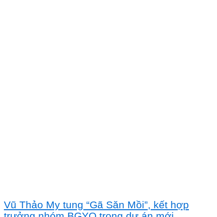
Vũ Thảo My tung “Gã Săn Mồi”, kết hợp
trưởng nhóm BGYO trong dự án mới