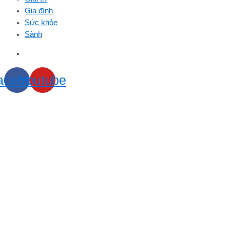
Gia đình
Sức khỏe
Sành
acebook
Youtube