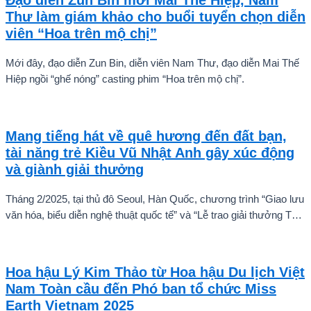
Đạo diễn Zun Bin mời Mai Thế Hiệp, Nam
Thư làm giám khảo cho buổi tuyển chọn diễn
viên “Hoa trên mộ chị”
Mới đây, đạo diễn Zun Bin, diễn viên Nam Thư, đạo diễn Mai Thế
Hiệp ngồi “ghế nóng” casting phim “Hoa trên mộ chị”.
Mang tiếng hát về quê hương đến đất bạn,
tài năng trẻ Kiều Vũ Nhật Anh gây xúc động
và giành giải thưởng
Tháng 2/2025, tại thủ đô Seoul, Hàn Quốc, chương trình “Giao lưu
văn hóa, biểu diễn nghệ thuật quốc tế” và “Lễ trao giải thưởng Tài
năng quốc tế cho trẻ em” đã diễn ra với sự góp mặt của nhiều tài
năng nghệ thuật đến từ các quốc gia khác nhau. Trong số đó, Kiều
Vũ Nhật Anh, chàng trai tuổi teen đến từ Hà Nội, Việt Nam, đã gây
Hoa hậu Lý Kim Thảo từ Hoa hậu Du lịch Việt
ấn tượng mạnh với giọng hát trữ tình sâu lắng, mang đậm hơi thở
Nam Toàn cầu đến Phó ban tổ chức Miss
quê hương.
Earth Vietnam 2025