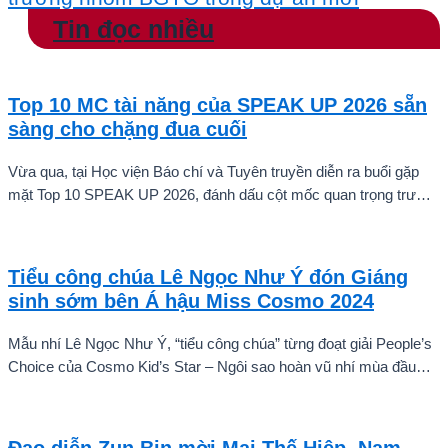
Tin đọc nhiều
Top 10 MC tài năng của SPEAK UP 2026 sẵn
sàng cho chặng đua cuối
Vừa qua, tại Học viện Báo chí và Tuyên truyền diễn ra buổi gặp
mặt Top 10 SPEAK UP 2026, đánh dấu cột mốc quan trọng trước
khi các thí sinh chính thức bước vào giai đoạn tăng tốc của cuộc
thi.
Tiểu công chúa Lê Ngọc Như Ý đón Giáng
sinh sớm bên Á hậu Miss Cosmo 2024
Mẫu nhí Lê Ngọc Như Ý, “tiểu công chúa” từng đoạt giải People’s
Choice của Cosmo Kid’s Star – Ngôi sao hoàn vũ nhí mùa đầu
tiên tự tin thả dáng bên Á hậu Miss Cosmo 2024 – Mook
Karnruethai Tassabut trong bộ ảnh đón Giáng Sinh sớm.