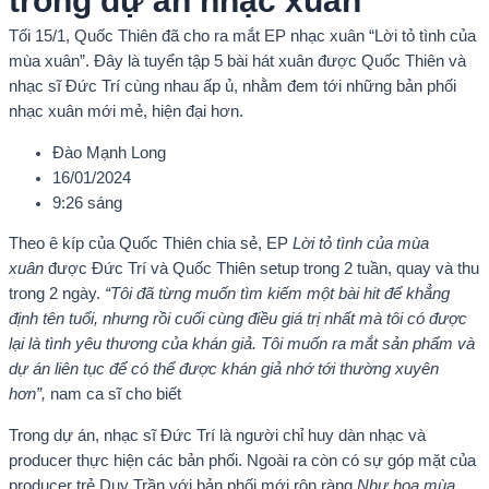
trong dự án nhạc xuân
Tối 15/1, Quốc Thiên đã cho ra mắt EP nhạc xuân “Lời tỏ tình của
mùa xuân”. Đây là tuyển tập 5 bài hát xuân được Quốc Thiên và
nhạc sĩ Đức Trí cùng nhau ấp ủ, nhằm đem tới những bản phối
nhạc xuân mới mẻ, hiện đại hơn.
Đào Mạnh Long
16/01/2024
9:26 sáng
Theo ê kíp của Quốc Thiên chia sẻ, EP
Lời tỏ tình của mùa
xuân
được Đức Trí và Quốc Thiên setup trong 2 tuần, quay và thu
trong 2 ngày.
“Tôi đã từng muốn tìm kiếm một bài hit để khẳng
định tên tuổi, nhưng rồi cuối cùng điều giá trị nhất mà tôi có được
lại là tình yêu thương của khán giả. Tôi muốn ra mắt sản phẩm và
dự án liên tục để có thể được khán giả nhớ tới thường xuyên
hơn”,
nam ca sĩ cho biết
Trong dự án, nhạc sĩ Đức Trí là người chỉ huy dàn nhạc và
producer thực hiện các bản phối. Ngoài ra còn có sự góp mặt của
producer trẻ Duy Trần với bản phối mới rộn ràng
Như hoa mùa