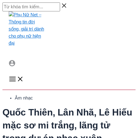
Skip
Từ
to
khóa
content
tìm
kiếm...
Main
Menu
Âm nhạc
Quốc Thiên, Lân Nhã, Lê Hiếu
mặc sơ mi trắng, lãng tử