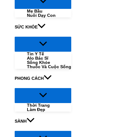
Menu
Toggle
Mẹ Bầu
Nuôi Dạy Con
SỨC KHỎE
Menu
Toggle
Tin Y Tế
Alo Bác Sĩ
Sống Khỏe
Thuốc Và Cuộc Sống
PHONG CÁCH
Menu
Toggle
Thời Trang
Làm Đẹp
SÀNH