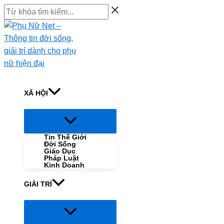
Skip
Từ
to
khóa
content
tìm
kiếm...
XÃ HỘI
Menu
Toggle
Tin Thế Giới
Đời Sống
Giáo Dục
Pháp Luật
Kinh Doanh
GIẢI TRÍ
Menu
Toggle