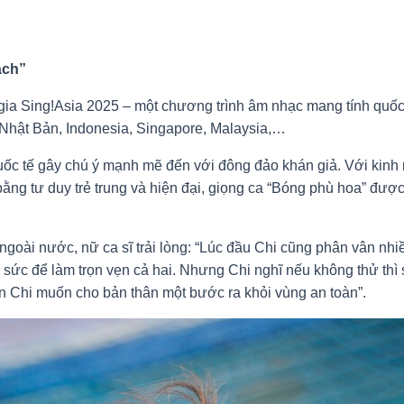
ách”
ia Sing!Asia 2025 – một chương trình âm nhạc mang tính quốc 
, Nhật Bản, Indonesia, Singapore, Malaysia,…
ốc tế gây chú ý mạnh mẽ đến với đông đảo khán giả. Với kinh
g tư duy trẻ trung và hiện đại, giọng ca “Bóng phù hoa” được 
 ngoài nước, nữ ca sĩ trải lòng: “Lúc đầu Chi cũng phân vân nhiề
đủ sức để làm trọn vẹn cả hai. Nhưng Chi nghĩ nếu không thử th
ên Chi muốn cho bản thân một bước ra khỏi vùng an toàn”.