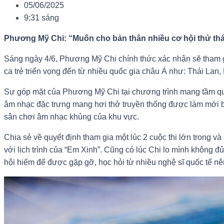
05/06/2025
9:31 sáng
Phương Mỹ Chi: “Muốn cho bản thân nhiều cơ hội thử th
Sáng ngày 4/6, Phương Mỹ Chi chính thức xác nhận sẽ tham g
ca trẻ triển vọng đến từ nhiều quốc gia châu Á như: Thái Lan
Sự góp mặt của Phương Mỹ Chi tại chương trình mang tầm qu
âm nhạc đặc trưng mang hơi thở truyền thống được làm mới bằn
sân chơi âm nhạc khủng của khu vực.
Chia sẻ về quyết định tham gia một lúc 2 cuộc thi lớn trong và
với lịch trình của “Em Xinh”. Cũng có lúc Chi lo mình không 
hội hiếm để được gặp gỡ, học hỏi từ nhiều nghệ sĩ quốc tế n