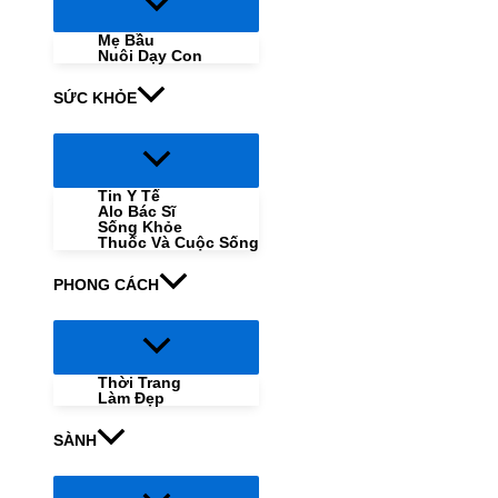
Menu
Toggle
Mẹ Bầu
Nuôi Dạy Con
SỨC KHỎE
Menu
Toggle
Tin Y Tế
Alo Bác Sĩ
Sống Khỏe
Thuốc Và Cuộc Sống
PHONG CÁCH
Menu
Toggle
Thời Trang
Làm Đẹp
SÀNH