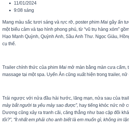
11/01/2024
9:08 sáng
Mang màu sắc tươi sáng và rực rỡ, poster phim
Mai
gây ấn tư
một biểu cảm và tạo hình phong phú, từ “vũ trụ hàng xóm” g
Hạo Mạnh Quỳnh, Quỳnh Anh, Sầu Anh Thư. Ngọc Giàu, Hồng Đào
cụ thể.
Trailer chính thức của phim
Mai
mở màn bằng màn cưa cẩm, tán 
massage tại một spa. Uyển Ân cũng xuất hiện trong trailer, n
Trái ngược với nửa đầu hài hước, lãng mạn, nửa sau của trail
mày bắt người ta yêu mày sao được”,
hay tiếng khóc nức nở 
Dương cũng xảy ra tranh cãi, căng thẳng như bao cặp đôi khá
tôi?”, “Ít nhất em phải cho anh biết là em muốn gì, không im l