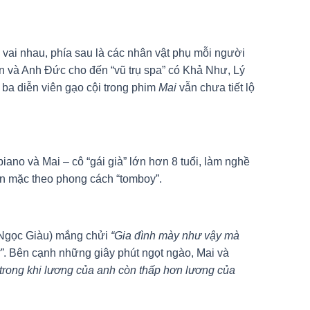
ai nhau, phía sau là các nhân vật phụ mỗi người
n và Anh Đức cho đến “vũ trụ spa” có Khả Như, Lý
ba diễn viên gạo cội trong phim
Mai
vẫn chưa tiết lộ
no và Mai – cô “gái già” lớn hơn 8 tuổi, làm nghề
 ăn mặc theo phong cách “tomboy”.
 (Ngọc Giàu) mắng chửi
“Gia đình mày như vậy mà
”
. Bên cạnh những giây phút ngọt ngào, Mai và
 trong khi lương của anh còn thấp hơn lương của