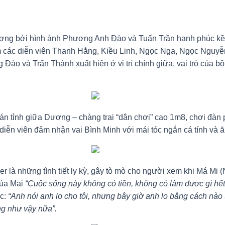
ợng bởi hình ảnh Phương Anh Đào và Tuấn Trần hạnh phúc kề v
ồm các diễn viên Thanh Hằng, Kiều Linh, Ngọc Nga, Ngọc Nguyễ
 và Trấn Thành xuất hiện ở vị trí chính giữa, vai trò của bộ 
tỉnh giữa Dương – chàng trai “dân chơi” cao 1m8, chơi đàn pia
ữ diễn viên đảm nhận vai Bình Minh với mái tóc ngắn cá tính và
er là những tình tiết ly kỳ, gây tò mò cho người xem khi Má Mi
của Mai
“Cuộc sống này không có tiền, không có làm được gì hết
c:
“Anh nói anh lo cho tôi, nhưng bây giờ anh lo bằng cách nào
ặng như vậy nữa”.