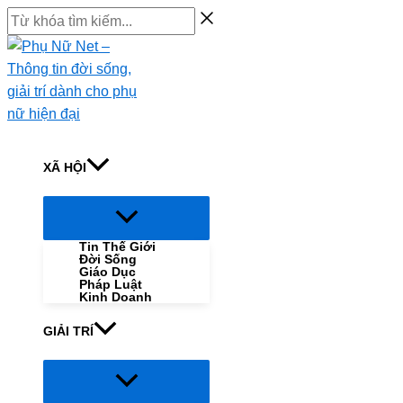
Skip
Từ
to
khóa
content
tìm
kiếm...
XÃ HỘI
Menu
Toggle
Tin Thế Giới
Đời Sống
Giáo Dục
Pháp Luật
Kinh Doanh
GIẢI TRÍ
Menu
Toggle