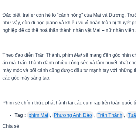
Đặc biệt, trailer còn hé lộ “cảnh nóng” của Mai và Dương. Trư
như vậy, còn đi học piano và khiêu vũ vì hoàn toàn bị thuyế
nghiệp để có thể hoá thân thành nhân vật Mai – nữ nhân viên
Theo đạo diễn Trấn Thành, phim
Mai
sẽ mang đến góc nhìn chân
án mà Trấn Thành dành nhiều công sức và tâm huyết nhất cho
máy móc và bối cảnh cũng được đầu tư mạnh tay với những thiế
các góc máy sáng tạo.
Phim sẽ chính thức phát hành tại các cụm rạp trên toàn quốc
Tag :
phim Mai
,
Phương Anh Đào
,
Trấn Thành
,
Tuấ
Chia sẻ