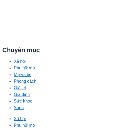
Chuyên mục
Xã hội
Phụ nữ mới
Mẹ và bé
Phong cách
Giải trí
Gia đình
Sức khỏe
Sành
Xã hội
Phụ nữ mới