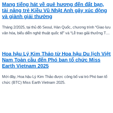
sàng chinh phục thử thách.
Mang tiếng hát về quê hương đến đất bạn,
tài năng trẻ Kiều Vũ Nhật Anh gây xúc động
và giành giải thưởng
Tháng 2/2025, tại thủ đô Seoul, Hàn Quốc, chương trình “Giao lưu
văn hóa, biểu diễn nghệ thuật quốc tế” và “Lễ trao giải thưởng Tài
năng quốc tế cho trẻ em” đã diễn ra với sự góp mặt của nhiều tài
năng nghệ thuật đến từ các quốc gia khác nhau. Trong số đó, Kiều
Vũ Nhật Anh, chàng trai tuổi teen đến từ Hà Nội, Việt Nam, đã gây
Hoa hậu Lý Kim Thảo từ Hoa hậu Du lịch Việt
ấn tượng mạnh với giọng hát trữ tình sâu lắng, mang đậm hơi thở
Nam Toàn cầu đến Phó ban tổ chức Miss
quê hương.
Earth Vietnam 2025
Mới đây, Hoa hậu Lý Kim Thảo được công bố vai trò Phó ban tổ
chức (BTC) Miss Earth Vietnam 2025.