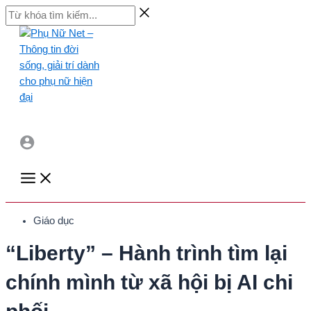
Skip
Từ
to
khóa
content
tìm
kiếm...
Main
Menu
Giáo dục
“Liberty” – Hành trình tìm lại
chính mình từ xã hội bị AI chi