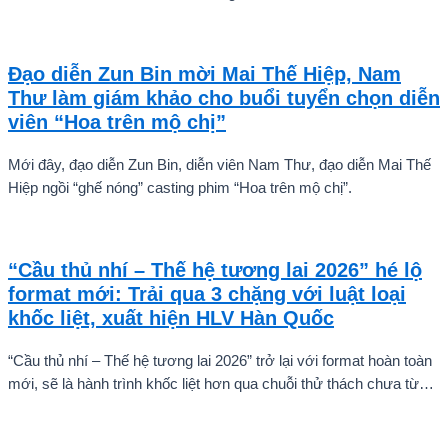
tiên tự tin thả dáng bên Á hậu Miss Cosmo 2024 – Mook
Karnruethai Tassabut trong bộ ảnh đón Giáng Sinh sớm.
Đạo diễn Zun Bin mời Mai Thế Hiệp, Nam
Thư làm giám khảo cho buổi tuyển chọn diễn
viên “Hoa trên mộ chị”
Mới đây, đạo diễn Zun Bin, diễn viên Nam Thư, đạo diễn Mai Thế
Hiệp ngồi “ghế nóng” casting phim “Hoa trên mộ chị”.
“Cầu thủ nhí – Thế hệ tương lai 2026” hé lộ
format mới: Trải qua 3 chặng với luật loại
khốc liệt, xuất hiện HLV Hàn Quốc
“Cầu thủ nhí – Thế hệ tương lai 2026” trở lại với format hoàn toàn
mới, sẽ là hành trình khốc liệt hơn qua chuỗi thử thách chưa từng
có và quá trình huấn luyện chuyên sâu. Mùa giải hứa hẹn sẽ là
cuộc cạnh tranh cam go để tìm ra những cầu thủ nhí bản lĩnh, sẵn