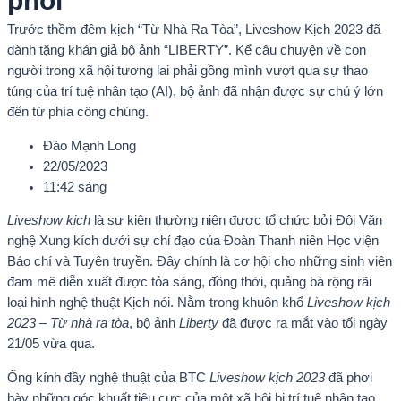
phối
Trước thềm đêm kịch “Từ Nhà Ra Tòa”, Liveshow Kịch 2023 đã
dành tặng khán giả bộ ảnh “LIBERTY”. Kể câu chuyện về con
người trong xã hội tương lai phải gồng mình vượt qua sự thao
túng của trí tuệ nhân tạo (AI), bộ ảnh đã nhận được sự chú ý lớn
đến từ phía công chúng.
Đào Mạnh Long
22/05/2023
11:42 sáng
Liveshow kịch
là sự kiện thường niên được tổ chức bởi Đội Văn
nghệ Xung kích dưới sự chỉ đạo của Đoàn Thanh niên Học viện
Báo chí và Tuyên truyền. Đây chính là cơ hội cho những sinh viên
đam mê diễn xuất được tỏa sáng, đồng thời, quảng bá rộng rãi
loại hình nghệ thuật Kịch nói. Nằm trong khuôn khổ
Liveshow kịch
2023 – Từ nhà ra tòa
, bộ ảnh
Liberty
đã được ra mắt vào tối ngày
21/05 vừa qua.
Ống kính đầy nghệ thuật của BTC
Liveshow kịch 2023
đã phơi
bày những góc khuất tiêu cực của một xã hội bị trí tuệ nhân tạo