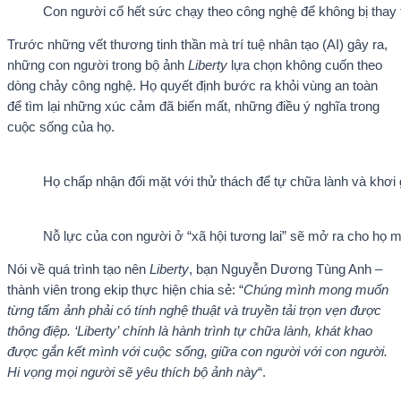
Con người cố hết sức chạy theo công nghệ để không bị thay t
Trước những vết thương tinh thần mà trí tuệ nhân tạo (AI) gây ra,
những con người trong bộ ảnh
Liberty
lựa chọn không cuốn theo
dòng chảy công nghệ. Họ quyết định bước ra khỏi vùng an toàn
để tìm lại những xúc cảm đã biến mất, những điều ý nghĩa trong
cuộc sống của họ.
Họ chấp nhận đối mặt với thử thách để tự chữa lành và khơi g
Nỗ lực của con người ở “xã hội tương lai” sẽ mở ra cho họ
Nói về quá trình tạo nên
Liberty
, bạn Nguyễn Dương Tùng Anh –
thành viên trong ekip thực hiện chia sẻ: “
Chúng mình mong muốn
từng tấm ảnh phải có tính nghệ thuật và truyền tải trọn vẹn được
thông điệp. ‘Liberty’ chính là hành trình tự chữa lành, khát khao
được gắn kết mình với cuộc sống, giữa con người với con người.
Hi vọng mọi người sẽ yêu thích bộ ảnh này
“.