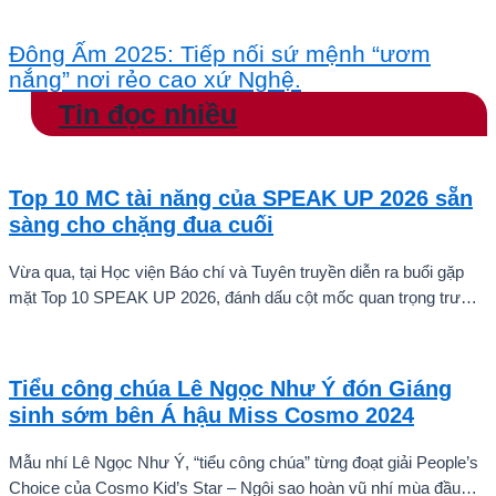
Đông Ấm 2025: Tiếp nối sứ mệnh “ươm
nắng” nơi rẻo cao xứ Nghệ.
Tin đọc nhiều
Top 10 MC tài năng của SPEAK UP 2026 sẵn
sàng cho chặng đua cuối
Vừa qua, tại Học viện Báo chí và Tuyên truyền diễn ra buổi gặp
mặt Top 10 SPEAK UP 2026, đánh dấu cột mốc quan trọng trước
khi các thí sinh chính thức bước vào giai đoạn tăng tốc của cuộc
thi.
Tiểu công chúa Lê Ngọc Như Ý đón Giáng
sinh sớm bên Á hậu Miss Cosmo 2024
Mẫu nhí Lê Ngọc Như Ý, “tiểu công chúa” từng đoạt giải People’s
Choice của Cosmo Kid’s Star – Ngôi sao hoàn vũ nhí mùa đầu