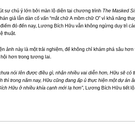
 sự chú ý lớn bởi màn lộ diện tại chương trình
The Masked Si
án giả lẫn dàn cố vấn “mắt chữ A mồm chữ O” vì khả năng thay đ
i điểm đó đến nay, Lương Bích Hữu vẫn không ngừng duy trì cá
 thuật.
iện ảnh này là một trải nghiệm, để không chỉ khám phá sâu hơ
hội hơn trong tương lai.
chưa nói lên được điều gì, nhận nhiều vai diễn hơn, Hữu sẽ có
h thì trong năm nay, Hữu cũng đang ấp ủ thực hiện một dự án 
ích Hữu ở nhiều khía cạnh mới lạ hơn”
, Lương Bích Hữu tiết lộ