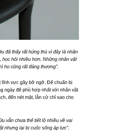
u đã thấy rất hứng thú vì đây là nhân
ục, học hỏi nhiều hơn. Những nhân vật
hì họ cũng rất đáng thương”.
t lĩnh vực gây bỡ ngỡ. Để chuẩn bị
ng ngày để phù hợp nhất với nhân vật
ách, đến nét mặt, lẫn cử chỉ sao cho
u vẫn chưa thể tiết lộ nhiều về vai
 nhưng lại bị cuộc sống áp lực”.