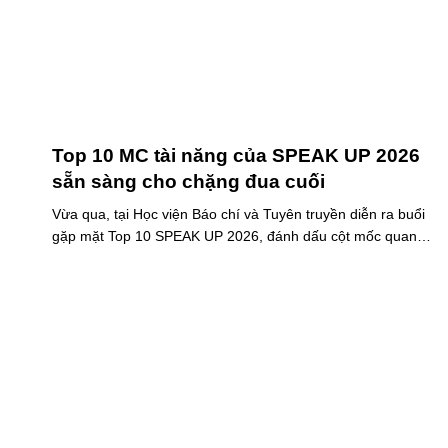
Top 10 MC tài năng của SPEAK UP 2026
sẵn sàng cho chặng đua cuối
Vừa qua, tại Học viện Báo chí và Tuyên truyền diễn ra buổi
gặp mặt Top 10 SPEAK UP 2026, đánh dấu cột mốc quan
trọng trước khi các thí sinh chính thức bước vào giai đoạn
tăng tốc của cuộc thi.