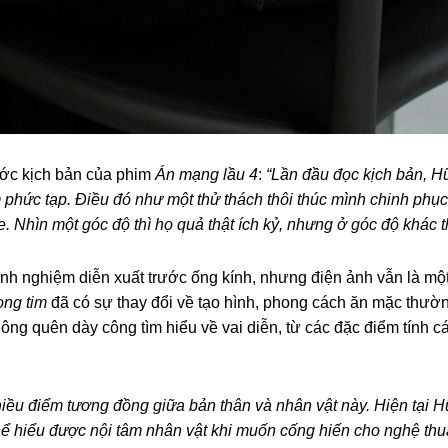
rước kịch bản của phim
Án mạng lầu 4
:
“Lần đầu đọc kịch bản, Hữ
âm phức tạp. Điều đó như một thử thách thôi thúc mình chinh ph
e. Nhìn một góc độ thì họ quả thật ích kỷ, nhưng ở góc độ khác t
nh nghiệm diễn xuất trước ống kính, nhưng điện ảnh vẫn là mộ
ong tim
đã có sự thay đổi về tạo hình, phong cách ăn mặc thườ
hông quên dày công tìm hiểu về vai diễn, từ các đặc điểm tính c
iều điểm tương đồng giữa bản thân và nhân vật này. Hiện tại Hữ
ể hiểu được nội tâm nhân vật khi muốn cống hiến cho nghệ thuật