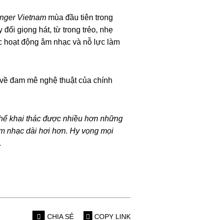
nger Vietnam
mùa đầu tiên trong
ổi giọng hát, từ trong trẻo, nhẹ
c hoạt động âm nhạc và nỗ lực làm
n về đam mê nghệ thuật của chính
 thể khai thác được nhiều hơn những
âm nhạc dài hơi hơn. Hy vọng mọi
.
CHIA SẺ
COPY LINK