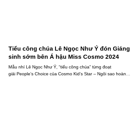
Tiểu công chúa Lê Ngọc Như Ý đón Giáng
sinh sớm bên Á hậu Miss Cosmo 2024
Mẫu nhí Lê Ngọc Như Ý, “tiểu công chúa” từng đoạt
giải People’s Choice của Cosmo Kid’s Star – Ngôi sao hoàn
vũ nhí mùa đầu tiên tự tin thả dáng bên Á hậu Miss Cosmo
2024 – Mook Karnruethai Tassabut trong bộ ảnh đón Giáng
Sinh sớm.