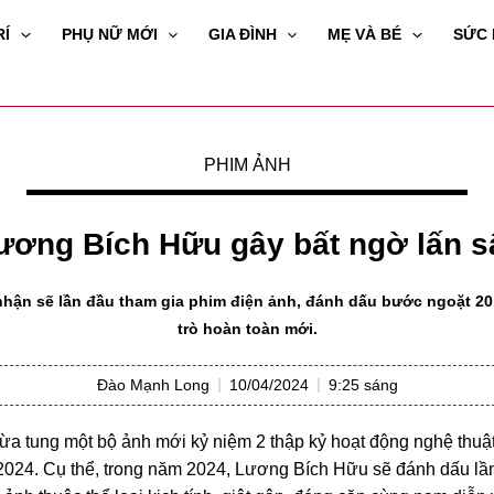
RÍ
PHỤ NỮ MỚI
GIA ĐÌNH
MẸ VÀ BÉ
SỨC
PHIM ẢNH
ương Bích Hữu gây bất ngờ lấn s
hận sẽ lần đầu tham gia phim điện ảnh, đánh dấu bước ngoặt 20
trò hoàn toàn mới.
Đào Mạnh Long
10/04/2024
9:25 sáng
ừa tung một bộ ảnh mới kỷ niệm 2 thập kỷ hoạt động nghệ thuật,
2024. Cụ thể, trong năm 2024, Lương Bích Hữu sẽ đánh dấu lần