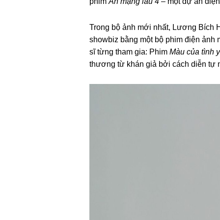
phim
Án mạng lầu 4
– một dự án điện 
Trong bộ ảnh mới nhất, Lương Bích Hữ
showbiz bằng một bộ phim điện ảnh 
sĩ từng tham gia: Phim
Màu của tình 
thương từ khán giả bởi cách diễn tự 