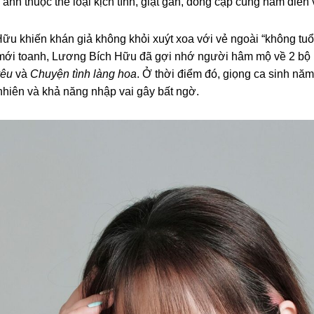
ảnh thuộc thể loại kịch tính, giật gân, đóng cặp cùng nam diễn
u khiến khán giả không khỏi xuýt xoa với vẻ ngoài “không tuổi
mới toanh, Lương Bích Hữu đã gợi nhớ người hâm mộ về 2 bộ p
yêu
và
Chuyện tình làng hoa
. Ở thời điểm đó, giọng ca sinh nă
nhiên và khả năng nhập vai gây bất ngờ.