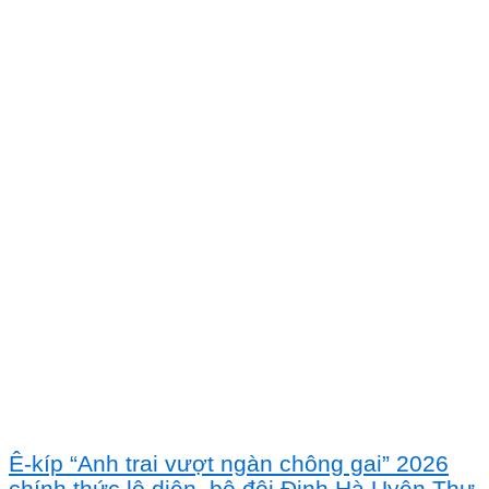
Ê-kíp “Anh trai vượt ngàn chông gai” 2026
chính thức lộ diện, bộ đôi Đinh Hà Uyên Thư