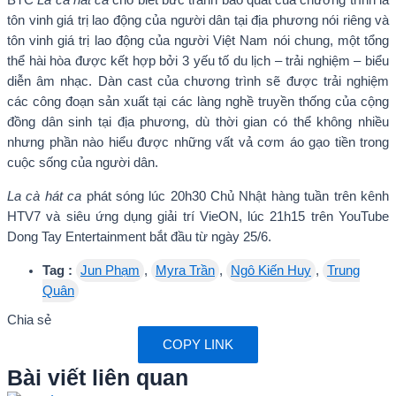
BTC
La cà hát ca
cho biết bức tranh bao quát của chương trình là
tôn vinh giá trị lao động của người dân tại địa phương nói riêng và
tôn vinh giá trị lao động của người Việt Nam nói chung, một tổng
thể hài hòa được kết hợp bởi 3 yếu tố du lịch – trải nghiệm – biểu
diễn âm nhạc. Dàn cast của chương trình sẽ được trải nghiệm
các công đoạn sản xuất tại các làng nghề truyền thống của cộng
đồng dân sinh tại địa phương, dù thời gian có thể không nhiều
nhưng phần nào hiểu được những vất vả cơm áo gạo tiền trong
cuộc sống của người dân.
La cà hát ca
phát sóng lúc 20h30 Chủ Nhật hàng tuần trên kênh
HTV7 và siêu ứng dụng giải trí VieON, lúc 21h15 trên YouTube
Dong Tay Entertainment bắt đầu từ ngày 25/6.
Tag :
Jun Phạm
,
Myra Trần
,
Ngô Kiến Huy
,
Trung
Quân
Chia sẻ
COPY LINK
Bài viết liên quan