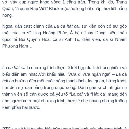
với váy cúp ngực khoe vòng 1 căng tràn. Trong khi đó, Trung
Quân, “á quân Rap Việt” Black mặc áo lông bất chấp thời tiết nắng
nóng.
Ngoài dàn cast chính của
La cà hát ca
, sự kiện còn có sự góp
mặt của ca sĩ Ưng Hoàng Phúc, Á hậu Thùy Dung, siêu mẫu
quốc tế Bùi Quỳnh Hoa, ca sĩ Anh Tú, diễn viên, ca sĩ Nhâm
Phương Nam…
La cà hát ca
là chương trình thực tế kết hợp du lịch trải nghiệm và
biểu diễn âm nhạc.Với khẩu hiệu “Vừa đi vừa ngân nga” –
La cà
hát ca
hướng đến một cuộc sống thanh lành, lạc quan, hứng khởi,
tìm đến sự cân bằng trong cuộc sống. Dàn nghệ sĩ chính gồm 5
thành viên sẽ cân được cả yếu tố “La cà” và “Hát ca” mang đến
cho người xem một chương trình thực tế nhẹ nhàng nhưng không
kém phần hài hước.