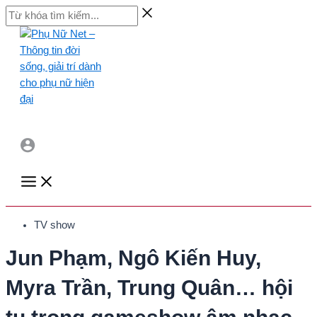
Skip
Từ
to
khóa
content
tìm
kiếm...
Main
Menu
TV show
Jun Phạm, Ngô Kiến Huy,
Myra Trần, Trung Quân… hội