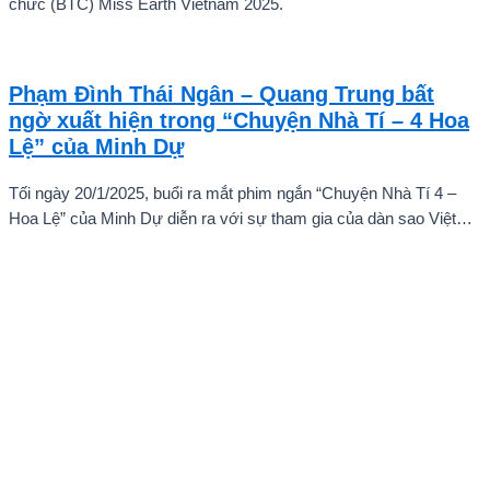
chức (BTC) Miss Earth Vietnam 2025.
Phạm Đình Thái Ngân – Quang Trung bất
ngờ xuất hiện trong “Chuyện Nhà Tí – 4 Hoa
Lệ” của Minh Dự
Tối ngày 20/1/2025, buổi ra mắt phim ngắn “Chuyện Nhà Tí 4 –
Hoa Lệ” của Minh Dự diễn ra với sự tham gia của dàn sao Việt
như: NSND Kim Xuân, nghệ sĩ Gia Bảo, gia đình diễn viên Quang
Tuấn – Linh Phi, diễn viên Thuận Nguyễn, các “Anh Trai Say Hi”
Quang Trung – Phạm Đình Thái Ngân, người mẫu Phạm Kiên…