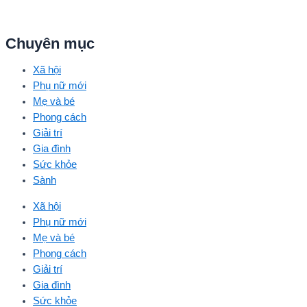
Chuyên mục
Xã hội
Phụ nữ mới
Mẹ và bé
Phong cách
Giải trí
Gia đình
Sức khỏe
Sành
Xã hội
Phụ nữ mới
Mẹ và bé
Phong cách
Giải trí
Gia đình
Sức khỏe