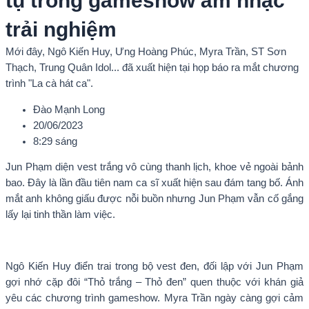
tụ trong gameshow âm nhạc
trải nghiệm
Mới đây, Ngô Kiến Huy, Ưng Hoàng Phúc, Myra Trần, ST Sơn
Thạch, Trung Quân Idol... đã xuất hiện tại họp báo ra mắt chương
trình "La cà hát ca".
Đào Mạnh Long
20/06/2023
8:29 sáng
Jun Phạm diện vest trắng vô cùng thanh lịch, khoe vẻ ngoài bảnh
bao. Đây là lần đầu tiên nam ca sĩ xuất hiện sau đám tang bố. Ánh
mắt anh không giấu được nỗi buồn nhưng Jun Phạm vẫn cố gắng
lấy lại tinh thần làm việc.
Ngô Kiến Huy điển trai trong bộ vest đen, đối lập với Jun Phạm
gợi nhớ cặp đôi “Thỏ trắng – Thỏ đen” quen thuộc với khán giả
yêu các chương trình gameshow. Myra Trần ngày càng gợi cảm