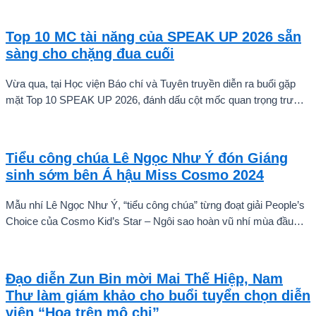
Top 10 MC tài năng của SPEAK UP 2026 sẵn
sàng cho chặng đua cuối
Vừa qua, tại Học viện Báo chí và Tuyên truyền diễn ra buổi gặp
mặt Top 10 SPEAK UP 2026, đánh dấu cột mốc quan trọng trước
khi các thí sinh chính thức bước vào giai đoạn tăng tốc của cuộc
thi.
Tiểu công chúa Lê Ngọc Như Ý đón Giáng
sinh sớm bên Á hậu Miss Cosmo 2024
Mẫu nhí Lê Ngọc Như Ý, “tiểu công chúa” từng đoạt giải People’s
Choice của Cosmo Kid’s Star – Ngôi sao hoàn vũ nhí mùa đầu
tiên tự tin thả dáng bên Á hậu Miss Cosmo 2024 – Mook
Karnruethai Tassabut trong bộ ảnh đón Giáng Sinh sớm.
Đạo diễn Zun Bin mời Mai Thế Hiệp, Nam
Thư làm giám khảo cho buổi tuyển chọn diễn
viên “Hoa trên mộ chị”