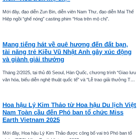
Mới đây, đạo diễn Zun Bin, diễn viên Nam Thư, đạo diễn Mai Thế
Hiệp ngồi “ghế nóng” casting phim “Hoa trên mộ chị”.
Mang tiếng hát về quê hương đến đất bạn,
tài năng trẻ Kiều Vũ Nhật Anh gây xúc động
và giành giải thưởng
Tháng 2/2025, tại thủ đô Seoul, Hàn Quốc, chương trình “Giao lưu
văn hóa, biểu diễn nghệ thuật quốc tế” và “Lễ trao giải thưởng Tài
năng quốc tế cho trẻ em” đã diễn ra với sự góp mặt của nhiều tài
năng nghệ thuật đến từ các quốc gia khác nhau. Trong số đó, Kiều
Vũ Nhật Anh, chàng trai tuổi teen đến từ Hà Nội, Việt Nam, đã gây
Hoa hậu Lý Kim Thảo từ Hoa hậu Du lịch Việt
ấn tượng mạnh với giọng hát trữ tình sâu lắng, mang đậm hơi thở
Nam Toàn cầu đến Phó ban tổ chức Miss
quê hương.
Earth Vietnam 2025
Mới đây, Hoa hậu Lý Kim Thảo được công bố vai trò Phó ban tổ