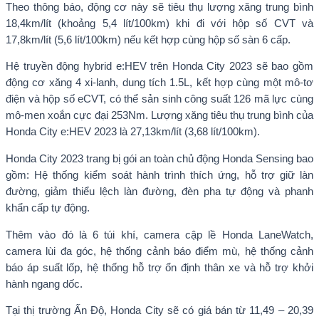
Theo thông báo, động cơ này sẽ tiêu thụ lượng xăng trung bình
18,4km/lít (khoảng 5,4 lít/100km) khi đi với hộp số CVT và
17,8km/lít (5,6 lít/100km) nếu kết hợp cùng hộp số sàn 6 cấp.
Hệ truyền động hybrid e:HEV trên Honda City 2023 sẽ bao gồm
động cơ xăng 4 xi-lanh, dung tích 1.5L, kết hợp cùng một mô-tơ
điện và hộp số eCVT, có thể sản sinh công suất 126 mã lực cùng
mô-men xoắn cực đại 253Nm. Lượng xăng tiêu thụ trung bình của
Honda City e:HEV 2023 là 27,13km/lít (3,68 lít/100km).
Honda City 2023 trang bị gói an toàn chủ động Honda Sensing bao
gồm: Hệ thống kiểm soát hành trình thích ứng, hỗ trợ giữ làn
đường, giảm thiểu lệch làn đường, đèn pha tự động và phanh
khẩn cấp tự động.
Thêm vào đó là 6 túi khí, camera cập lề Honda LaneWatch,
camera lùi đa góc, hệ thống cảnh báo điểm mù, hệ thống cảnh
báo áp suất lốp, hệ thống hỗ trợ ổn định thân xe và hỗ trợ khởi
hành ngang dốc.
Tại thị trường Ấn Độ, Honda City sẽ có giá bán từ 11,49 – 20,39