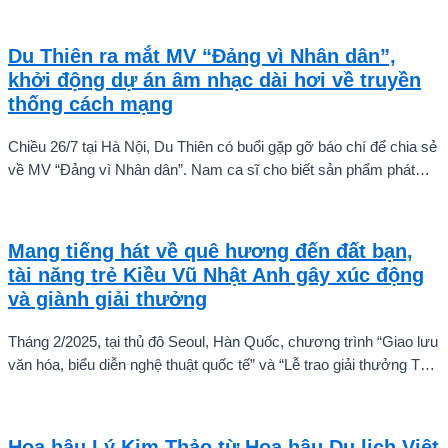
Du Thiên ra mắt MV “Đảng vì Nhân dân”,
khởi động dự án âm nhạc dài hơi về truyền
thống cách mạng
Chiều 26/7 tại Hà Nội, Du Thiên có buổi gặp gỡ báo chí để chia sẻ
về MV “Đảng vì Nhân dân”. Nam ca sĩ cho biết sản phẩm phát
hành ngày 22/7 chỉ là điểm khởi đầu cho một chuỗi dự án âm
nhạc sẽ được thực hiện theo từng giai đoạn, thay vì dừng lại ở
một hay hai ca khúc.
Mang tiếng hát về quê hương đến đất bạn,
tài năng trẻ Kiều Vũ Nhật Anh gây xúc động
và giành giải thưởng
Tháng 2/2025, tại thủ đô Seoul, Hàn Quốc, chương trình “Giao lưu
văn hóa, biểu diễn nghệ thuật quốc tế” và “Lễ trao giải thưởng Tài
năng quốc tế cho trẻ em” đã diễn ra với sự góp mặt của nhiều tài
năng nghệ thuật đến từ các quốc gia khác nhau. Trong số đó, Kiều
Vũ Nhật Anh, chàng trai tuổi teen đến từ Hà Nội, Việt Nam, đã gây
Hoa hậu Lý Kim Thảo từ Hoa hậu Du lịch Việt