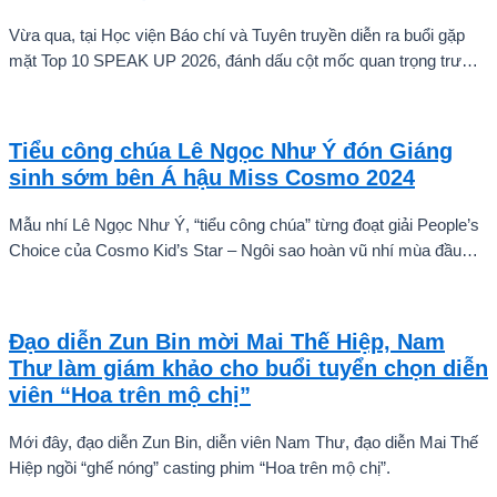
Vừa qua, tại Học viện Báo chí và Tuyên truyền diễn ra buổi gặp
mặt Top 10 SPEAK UP 2026, đánh dấu cột mốc quan trọng trước
khi các thí sinh chính thức bước vào giai đoạn tăng tốc của cuộc
thi.
Tiểu công chúa Lê Ngọc Như Ý đón Giáng
sinh sớm bên Á hậu Miss Cosmo 2024
Mẫu nhí Lê Ngọc Như Ý, “tiểu công chúa” từng đoạt giải People’s
Choice của Cosmo Kid’s Star – Ngôi sao hoàn vũ nhí mùa đầu
tiên tự tin thả dáng bên Á hậu Miss Cosmo 2024 – Mook
Karnruethai Tassabut trong bộ ảnh đón Giáng Sinh sớm.
Đạo diễn Zun Bin mời Mai Thế Hiệp, Nam
Thư làm giám khảo cho buổi tuyển chọn diễn
viên “Hoa trên mộ chị”
Mới đây, đạo diễn Zun Bin, diễn viên Nam Thư, đạo diễn Mai Thế
Hiệp ngồi “ghế nóng” casting phim “Hoa trên mộ chị”.