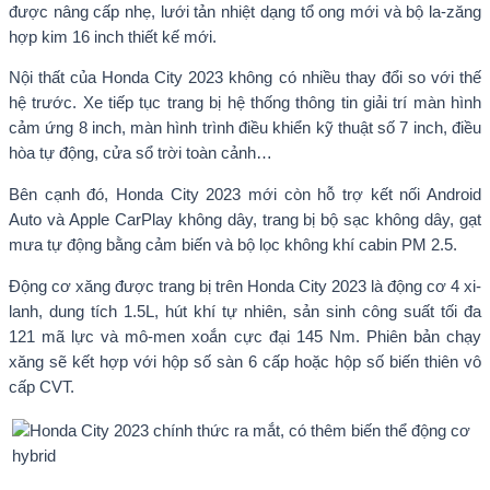
được nâng cấp nhẹ, lưới tản nhiệt dạng tổ ong mới và bộ la-zăng
hợp kim 16 inch thiết kế mới.
Nội thất của Honda City 2023 không có nhiều thay đổi so với thế
hệ trước. Xe tiếp tục trang bị hệ thống thông tin giải trí màn hình
cảm ứng 8 inch, màn hình trình điều khiển kỹ thuật số 7 inch, điều
hòa tự động, cửa sổ trời toàn cảnh…
Bên cạnh đó, Honda City 2023 mới còn hỗ trợ kết nối Android
Auto và Apple CarPlay không dây, trang bị bộ sạc không dây, gạt
mưa tự động bằng cảm biến và bộ lọc không khí cabin PM 2.5.
Động cơ xăng được trang bị trên Honda City 2023 là động cơ 4 xi-
lanh, dung tích 1.5L, hút khí tự nhiên, sản sinh công suất tối đa
121 mã lực và mô-men xoắn cực đại 145 Nm. Phiên bản chạy
xăng sẽ kết hợp với hộp số sàn 6 cấp hoặc hộp số biến thiên vô
cấp CVT.